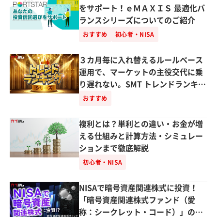
をサポート！ｅＭＡＸＩＳ 最適化バ
ランスシリーズについてのご紹介
おすすめ
初心者・NISA
３カ月毎に入れ替えるルールベース
運用で、マーケットの主役交代に乗
り遅れない。SMT トレンドランキン
グシリーズのご紹介！
おすすめ
複利とは？単利との違い・お金が増
える仕組みと計算方法・シミュレー
ションまで徹底解説
初心者・NISA
NISAで暗号資産関連株式に投資！
「暗号資産関連株式ファンド（愛
称：シークレット・コード）」のご