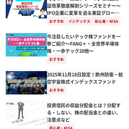
証改革徹底解剖シリーズセミナー～
IPO企業に変革を迫る東証グロース
市場改革～
おすすめ
インデックス
初心者・NISA
今注目したいテック株ファンドを一
挙ご紹介～FANG＋・全世界半導体
株・一歩テック20他～
おすすめ
2025年11月18日設定！欧州防衛・航
空宇宙株式インデックスファンド
おすすめ
投資信託の収益分配金とは？分配す
る・しない、株の配当金との違い、
注意点など
初心者・NISA