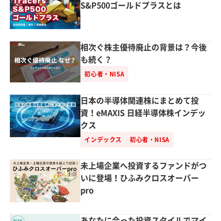
S&P500ゴールドプラスとは
相次ぐ株主優待廃止の背景は？今後
も続く？
初心者・NISA
日本の半導体関連株にまとめて投
資！eMAXIS 日経半導体株インデッ
クス
インデックス
初心者・NISA
未上場企業へ投資するファンドがつ
いに登場！ひふみクロスオーバー
pro
あなたに合った投資スタイルでマイ