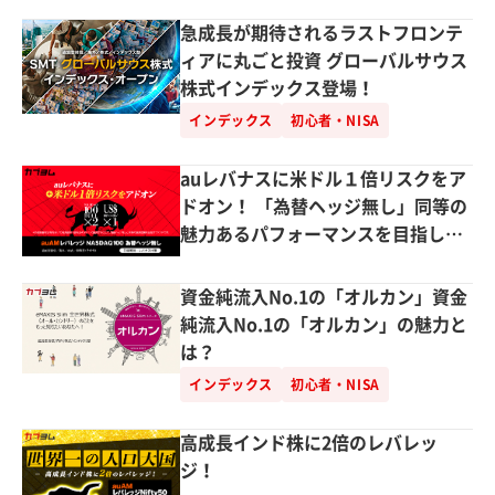
急成長が期待されるラストフロンテ
ィアに丸ごと投資 グローバルサウス
株式インデックス登場！
インデックス
初心者・NISA
auレバナスに米ドル１倍リスクをア
ドオン！ 「為替ヘッジ無し」同等の
魅力あるパフォーマンスを目指しま
す。
資金純流入No.1の「オルカン」資金
純流入No.1の「オルカン」の魅力と
は？
インデックス
初心者・NISA
高成長インド株に2倍のレバレッ
ジ！