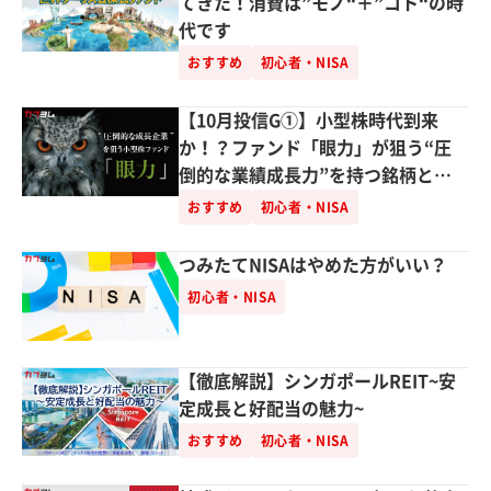
てきた！消費は”モノ“＋”コト“の時
代です
おすすめ
初心者・NISA
【10月投信G①】小型株時代到来
か！？ファンド「眼力」が狙う“圧
倒的な業績成長力”を持つ銘柄と
は？
おすすめ
初心者・NISA
つみたてNISAはやめた方がいい？
初心者・NISA
【徹底解説】シンガポールREIT~安
定成長と好配当の魅力~
おすすめ
初心者・NISA