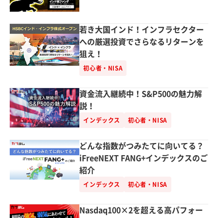
若き大国インド！インフラセクター
への厳選投資でさらなるリターンを
狙え！
初心者・NISA
資金流入継続中！S&P500の魅力解
説！
インデックス
初心者・NISA
どんな指数がつみたてに向いてる？
iFreeNEXT FANG+インデックスのご
紹介
インデックス
初心者・NISA
Nasdaq100×2を超える高パフォー