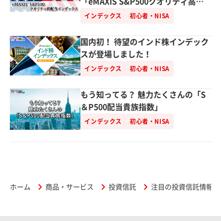
「eMAXIS S&P500クオリティ高配
当インデックス」、遂に誕生！
インデックス
初心者・NISA
国内初！ 待望のインド株インデック
スが登場しました！
インデックス
初心者・NISA
もう知ってる？ 魅力たくさんの「S
＆P500配当貴族指数」
インデックス
初心者・NISA
ホーム
商品・サービス
投資信託
注目の投資信託情報