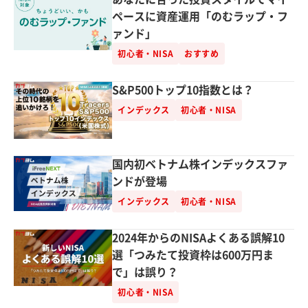
ペースに資産運用「のむラップ・フ
ァンド」
初心者・NISA
おすすめ
S&P500トップ10指数とは？
インデックス
初心者・NISA
国内初ベトナム株インデックスファ
ンドが登場
インデックス
初心者・NISA
2024年からのNISAよくある誤解10
選「つみたて投資枠は600万円ま
で」は誤り？
初心者・NISA