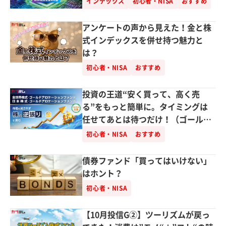
インデックス
初心者・NISA
おすすめ
アンケートの声から見えた！金と株
式インデックスを併せ持つ魅力と
は？
初心者・NISA
おすすめ
投資の王道“安く買って、高く売
る”をもっと簡単に。タイミングは
任せてあとは待つだけ！（ゴールド
アロケーション）
初心者・NISA
おすすめ
債券ファンド「買ってはいけない」
はホント？
初心者・NISA
【10月投信G②】ツーリズムが戻っ