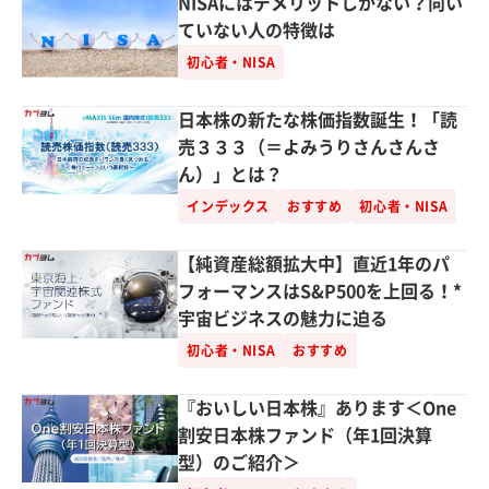
NISAにはデメリットしかない？向い
ていない人の特徴は
初心者・NISA
日本株の新たな株価指数誕生！「読
売３３３（＝よみうりさんさんさ
ん）」とは？
インデックス
おすすめ
初心者・NISA
【純資産総額拡大中】直近1年のパ
フォーマンスはS&P500を上回る！*
宇宙ビジネスの魅力に迫る
初心者・NISA
おすすめ
『おいしい日本株』あります＜One
割安日本株ファンド（年1回決算
型）のご紹介＞