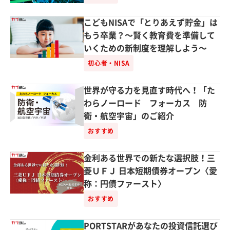
こどもNISAで「とりあえず貯金」は
もう卒業？～賢く教育費を準備して
いくための新制度を理解しよう～
初心者・NISA
世界が守る力を見直す時代へ！「た
わらノーロード フォーカス 防
衛・航空宇宙」のご紹介
おすすめ
金利ある世界での新たな選択肢！三
菱ＵＦＪ 日本短期債券オープン〈愛
称：円債ファースト〉
おすすめ
PORTSTARがあなたの投資信託選び