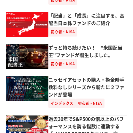
初心者・NISA
「配当」と「成長」に注目する、高
配当日本株ファンドのご紹介
初心者・NISA
ずっと持ち続けたい！ "米国配当
王"ファンドが誕生しました。
初心者・NISA
ニッセイアセットの購入・換金時手
数料なしシリーズから新たに２ファ
ンドが登場
インデックス
初心者・NISA
過去30年でS&P500の倍以上のパフ
ォーマンスを誇る指数に連動する