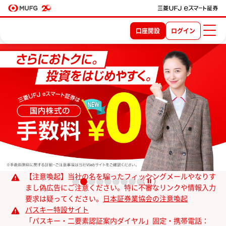
口座開設
ログイン
【注意喚起】当社の名を騙ったフィッシングメールやなりす
まし偽広告にご注意ください。特に不審なリンクや情報入力
要求は疑ってください。
日本証券業協会の注意喚起
パスキー特設サイト
「パスキー・二要素認証案内ダイヤル」固定・携帯電話：