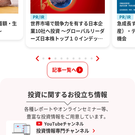
PR/IR
PR/IR
蓄額・生
世界市場で競争力を有する日本企
急成長
〜
業10社へ投資 ～グローバルリーダ
産）・
ーズ日本株トップ１０インデック
機会
スファンド～
記事一覧へ
投資に関するお役立ち情報
各種レポートやオンラインセミナー等、
豊富な投資情報をご用意しています。
YouTubeチャンネル
投資情報専門チャンネル