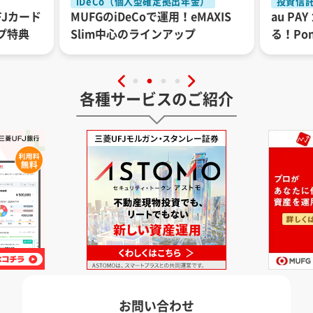
iDeCo（個人型確定拠出年金）
投資信
FJカード
MUFGのiDeCoで運用！eMAXIS
au P
プ特典
Slim中心のラインアップ
る！Po
各種サービスのご紹介
お問い合わせ