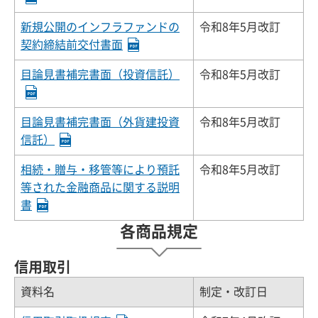
新規公開のインフラファンドの
令和8年5月改訂
契約締結前交付書面
目論見書補完書面（投資信託）
令和8年5月改訂
目論見書補完書面（外貨建投資
令和8年5月改訂
信託）
相続・贈与・移管等により預託
令和8年5月改訂
等された金融商品に関する説明
書
各商品規定
信用取引
資料名
制定・改訂日