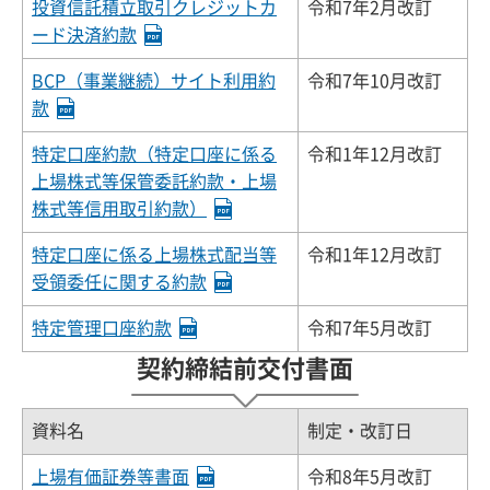
投資信託積立取引クレジットカ
令和7年2月改訂
ード決済約款
BCP（事業継続）サイト利用約
令和7年10月改訂
款
特定口座約款（特定口座に係る
令和1年12月改訂
上場株式等保管委託約款・上場
株式等信用取引約款）
特定口座に係る上場株式配当等
令和1年12月改訂
受領委任に関する約款
特定管理口座約款
令和7年5月改訂
契約締結前交付書面
資料名
制定・改訂日
上場有価証券等書面
令和8年5月改訂