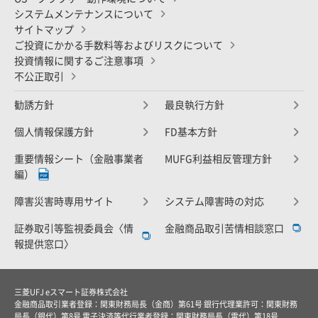
システムメンテナンスについて
サイトマップ
ご投資にかかる手数料等およびリスクについて
投資情報に関するご注意事項
不公正取引
勧誘方針
最良執行方針
個人情報保護方針
FD基本方針
重要情報シート（金融事業者
MUFG利益相反管理方針
編）
障害災害時専用サイト
システム障害時の対応
証券取引等監視委員会〈情
金融商品取引苦情相談窓口
報提供窓口〉
三菱UFJ eスマート証券株式会社
金融商品取引業者登録：関東財務局長（金商）第61号 銀行代理業許可：関東財務
局長（銀代）第8号 電子決済等代行業者登録：関東財務局長（電代）第18号