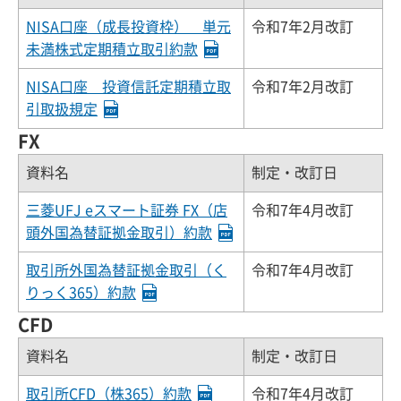
NISA口座（成長投資枠） 単元
令和7年2月改訂
未満株式定期積立取引約款
NISA口座 投資信託定期積立取
令和7年2月改訂
引取扱規定
FX
資料名
制定・改訂日
三菱UFJ eスマート証券 FX（店
令和7年4月改訂
頭外国為替証拠金取引）約款
取引所外国為替証拠金取引（く
令和7年4月改訂
りっく365）約款
CFD
資料名
制定・改訂日
取引所CFD（株365）約款
令和7年4月改訂