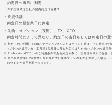
約定日の当日に判定
※米国株式は当社の国内約定日を基準
・投資信託
約定日の翌営業日に判定
・先物・オプション（夜間）、FX、CFD
約定時間によって異なり、約定日の当日もしくは約定日の翌
※ 初めてのご利用（kabuステーション®への初ログイン）時は、その時点で判
mプランが適用され、翌月第1営業日の月次判定ではPremiumプランの適用条件
※ Professionalプランのご利用条件である約定回数に、国内信用取引の
※ 月の最終営業日の2営業日前以降に大口優遇プランの条件を達成した場合、Pr
59分までが適用期間となります。