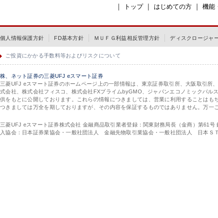
｜
｜
｜
トップ
はじめての方
機能
個人情報保護方針
FD基本方針
ＭＵＦＧ利益相反管理方針
ディスクロージャ
ご投資にかかる手数料等およびリスクについて
株、ネット証券の三菱UFJ eスマート証券
三菱UFJ eスマート証券のホームページ上の一部情報は、東京証券取引所、大阪取引所
式会社、株式会社フィスコ、株式会社FXプライムbyGMO、ジャパンエコノミックパ
供をもとに公開しております。これらの情報につきましては、営業に利用することはも
つきましては万全を期しておりますが、その内容を保証するものではありません。万一
三菱UFJ eスマート証券株式会社 金融商品取引業者登録：関東財務局長（金商）第61号
入協会：日本証券業協会・一般社団法人 金融先物取引業協会・一般社団法人 日本Ｓ