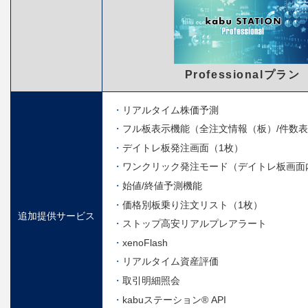
Professionalプラン
リアルタイム株価予測
フル板表示機能（全注文情報（板）/件数
デイトレ板発注画面（1枚）
ワンクリック発注モード（デイトレ板画面
始値/終値予測機能
価格別板乗り注文リスト（1枚）
追加提供サービス
ストップ高安リアルプレアラート
xenoFlash
リアルタイム資産評価
取引明細照会
kabuステーション® API