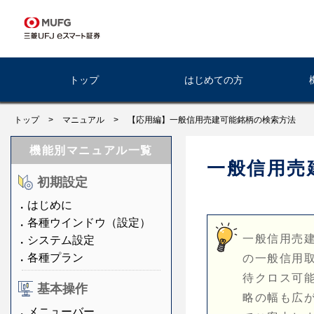
トップ
はじめての方
トップ
>
マニュアル
>
【応用編】一般信用売建可能銘柄の検索方法
機能別マニュアル一覧
一般信用売
初期設定
はじめに
各種ウインドウ（設定）
一般信用売建
システム設定
各種プラン
の一般信用
待クロス可
基本操作
略の幅も広
メニューバー