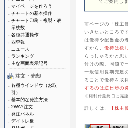
てご案内し
マイページを作ろう
チャートの基本操作
チャート印刷・複製・表
前ページの「株主
示枚数
いきたいところで
各種共通操作
は優待や配当金の
四季報
すから、
優待は欲
ニュース
らっしゃるかと思
ランキング
主な画面表示記号
付けの際、同値で
一般信用長期売建
注文・売却
ることで優待を取
各種ウインドウ（お取
するのは逆日歩の
引）
※権利付最終日に売
基本的な発注方法
2WAY注文
詳しくは、
【株主
発注パネル
デイトレ板