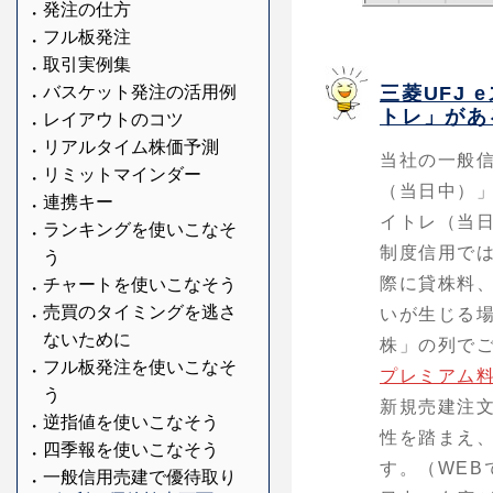
発注の仕方
フル板発注
取引実例集
三菱UFJ
バスケット発注の活用例
トレ」があ
レイアウトのコツ
リアルタイム株価予測
当社の一般
リミットマインダー
（当日中）
連携キー
イトレ（当
ランキングを使いこなそ
制度信用で
う
際に貸株料
チャートを使いこなそう
売買のタイミングを逃さ
いが生じる場
ないために
株」の列で
フル板発注を使いこなそ
プレミアム
う
新規売建注
逆指値を使いこなそう
性を踏まえ、
四季報を使いこなそう
す。（WEB
一般信用売建で優待取り