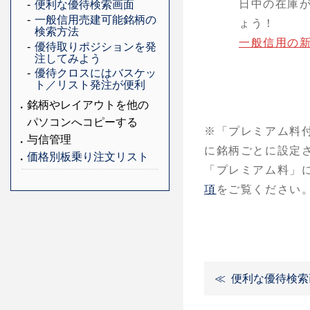
日中の在庫
便利な優待検索画面
一般信用売建可能銘柄の
ょう！
検索方法
一般信用の
優待取りポジションを発
注してみよう
優待クロスにはバスケッ
ト／リスト発注が便利
銘柄やレイアウトを他の
パソコンへコピーする
※「プレミアム料
与信管理
に銘柄ごとに設定
価格別板乗り注文リスト
「プレミアム料」
項
をご覧ください
便利な優待検索