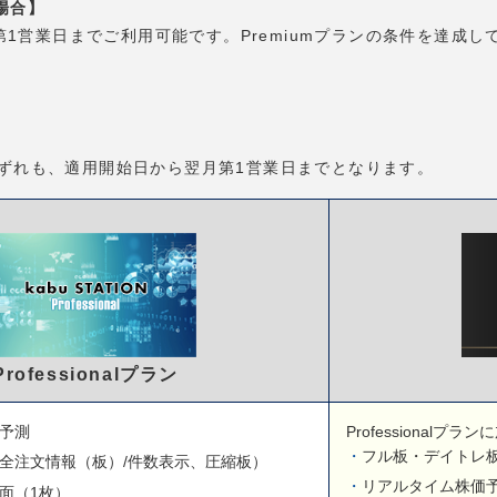
場合】
翌々月第1営業日までご利用可能です。Premiumプランの条件を達成し
mプランいずれも、適用開始日から翌月第1営業日までとなります。
Professionalプラン
予測
Professionalプラ
フル板・デイトレ板
全注文情報（板）/件数表示、圧縮板）
リアルタイム株価
面（1枚）