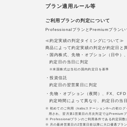
プラン適用ルール等
ご利用プランの判定について
ProfessionalプランとPremi
≪約定実績の判定タイミングについて≫
商品によって約定実績の判定が約定日と
・国内株式、先物・オプション（日中）、
約定日の当日に判定
※米国株式は当社の国内約定日を基準
・投資信託
約定日の翌営業日に判定
・先物・オプション（夜間）、FX、CFD
約定時間によって異なり、約定日の当
※ 初めてのご利用（kabuステーション®への初ロ
用され、翌月第1営業日の月次判定ではPremiumプ
※ Professionalプランのご利用条件である
※ 月の最終営業日の2営業日前以降に大口優遇プラン