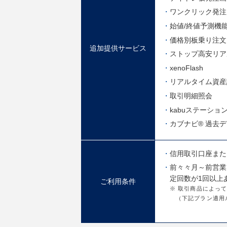
ワンクリック発注
始値/終値予測機
価格別板乗り注文
追加提供サービス
ストップ高安リア
xenoFlash
リアルタイム資産
取引明細照会
kabuステーション®
カブナビ® 過去
信用取引口座また
前々々月～前営業
定回数が1回以上
ご利用条件
※ 取引商品によっ
（下記プラン適用