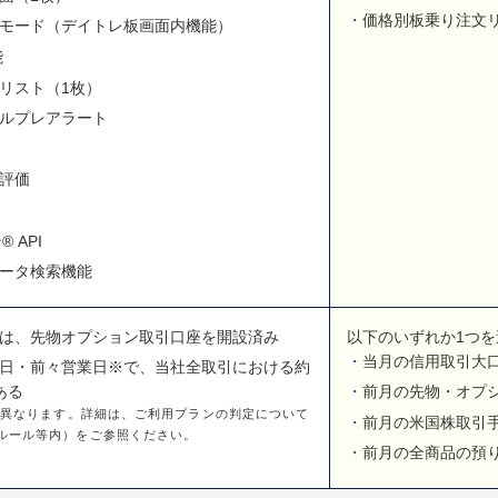
価格別板乗り注文
モード（デイトレ板画面内機能）
能
リスト（1枚）
ルプレアラート
評価
 API
データ検索機能
は、先物オプション取引口座を開設済み
以下のいずれか1つを
当月の信用取引大
日・前々営業日※で、当社全取引における約
ある
前月の先物・オプシ
て異なります。詳細は、ご利用プランの判定について
前月の米国株取引手
ルール等内）をご参照ください。
前月の全商品の預