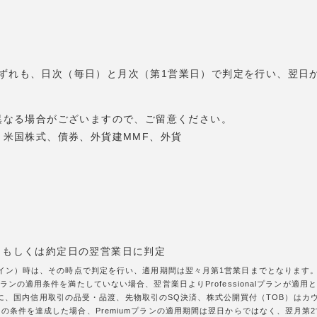
umプランいずれも、日次（毎日）と月次（第1営業日）で判定を行い、翌
異なる場合がございますので、ご留意ください。
米国株式、債券、外貨建MMF、外貨
日もしくは約定日の翌営業日に判定
グイン）時は、その時点で判定を行い、適用期間は翌々月第1営業日までとなります。な
ランの適用条件を満たしていない場合、翌営業日よりProfessionalプランが適用
約定回数に、国内信用取引の品受・品渡、先物取引のSQ決済、株式公開買付（TOB）は
の条件を達成した場合、Premiumプランの適用期間は翌日からではなく、翌月第2営