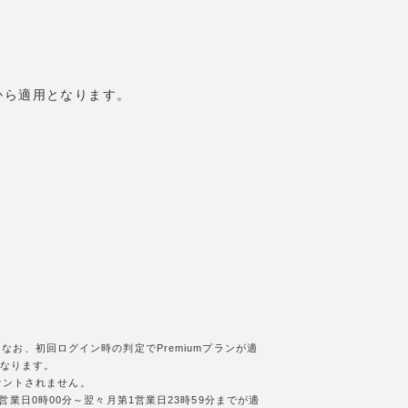
日から適用となります。
お、初回ログイン時の判定でPremiumプランが適
となります。
カウントされません。
業日0時00分～翌々月第1営業日23時59分までが適