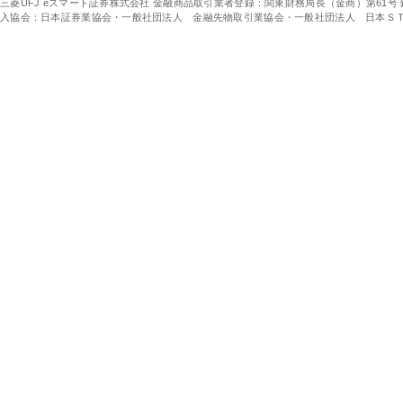
三菱UFJ eスマート証券株式会社 金融商品取引業者登録：関東財務局長（金商）第61号
入協会：日本証券業協会・一般社団法人 金融先物取引業協会・一般社団法人 日本Ｓ