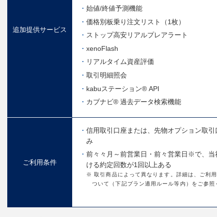
始値/終値予測機能
価格別板乗り注文リスト（1枚）
追加提供サービス
ストップ高安リアルプレアラート
xenoFlash
リアルタイム資産評価
取引明細照会
kabuステーション® API
カブナビ® 過去データ検索機能
信用取引口座または、先物オプション取引
み
前々々月～前営業日・前々営業日※で、当
ご利用条件
ける約定回数が1回以上ある
※ 取引商品によって異なります。詳細は、ご利
ついて（下記プラン適用ルール等内）をご参照