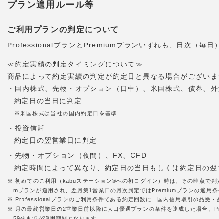
プラン適用ルール等
ご利用プランの判定について
ProfessionalプランとPremiumプランいずれも、日
≪約定実績の判定タイミングについて≫
商品によって約定実績の判定が約定日と異なる場合がございま
・国内株式、先物・オプション（日中）、米国株式、債券、外
約定日の当日に判定
※米国株式は当社の国内約定日を基準
・投資信託
約定日の翌営業日に判定
・先物・オプション（夜間）、FX、CFD
約定時間によって異なり、約定日の当日もしくは約定日の翌
※ 初めてのご利用（kabuステーション®への初ログイン）時は、その時点で判
mプランが適用され、翌月第1営業日の月次判定ではPremiumプランの適用条件
※ Professionalプランのご利用条件である約定回数に、国内信用取引の
※ 月の最終営業日の2営業日前以降に大口優遇プランの条件を達成した場合、Pr
59分までが適用期間となります。