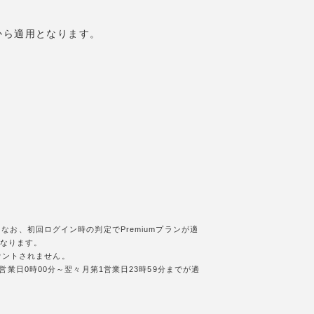
日から適用となります。
お、初回ログイン時の判定でPremiumプランが適
となります。
カウントされません。
業日0時00分～翌々月第1営業日23時59分までが適