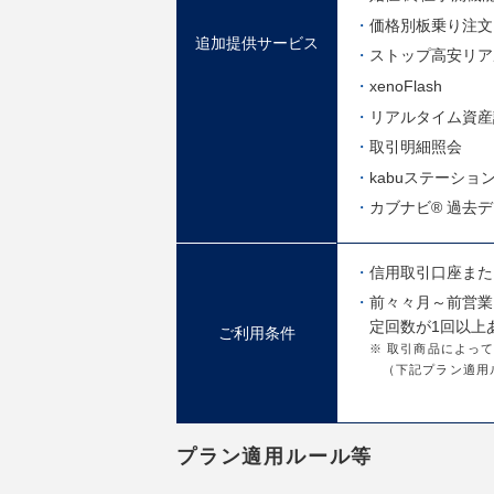
価格別板乗り注文
追加提供サービス
ストップ高安リア
xenoFlash
リアルタイム資産
取引明細照会
kabuステーション®
カブナビ® 過去
信用取引口座また
前々々月～前営業
定回数が1回以上
ご利用条件
※ 取引商品によっ
（下記プラン適用
プラン適用ルール等