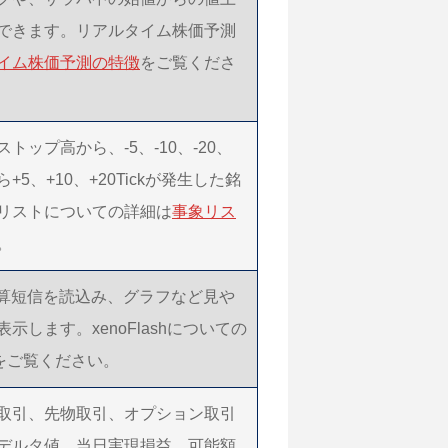
できます。リアルタイム株価予測
イム株価予測の特徴
をご覧くださ
ップ高から、-5、-10、-20、
5、+10、+20Tickが発生した銘
リストについての詳細は
事象リス
。
決算短信を読込み、グラフなど見や
します。xenoFlashについての
をご覧ください。
信用取引、先物取引、オプション取引
デルタ値、当日実現損益、可能額