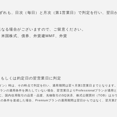
umプランいずれも、日次（毎日）と月次（第1営業日）で判定を行い、翌
異なる場合がございますので、ご留意ください。
米国株式、債券、外貨建MMF、外貨
日もしくは約定日の翌営業日に判定
グイン）時は、その時点で判定を行い、適用期間は翌々月第1営業日までとなります。な
ランの適用条件を満たしていない場合、翌営業日よりProfessionalプランが適用
約定回数に、国内信用取引の品受・品渡、先物取引のSQ決済、株式公開買付（TOB）は
の条件を達成した場合、Premiumプランの適用期間は翌日からではなく、翌月第2営