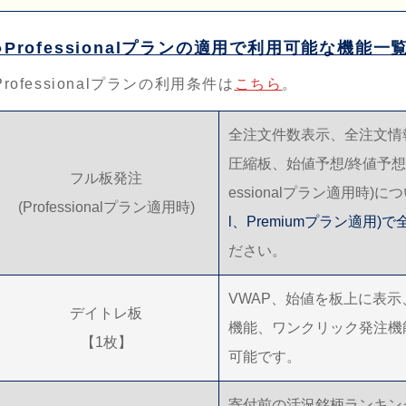
●Professionalプランの適用で利用可能な機能一
Professionalプランの利用条件は
こちら
。
全注文件数表示、全注文情報
圧縮板、始値予想/終値予想
フル板発注
essionalプラン適用時)
(Professionalプラン適用時)
l、Premiumプラン適用
ださい。
VWAP、始値を板上に表示
デイトレ板
機能、ワンクリック発注機
【1枚】
可能です。
寄付前の活況銘柄ランキン