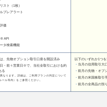
リスト（1枚）
ルプレアラート
評価
 API
データ検索機能
は、先物オプション取引口座を開設済み
以下のいずれか1つを
当月の信用取引大
日・前々営業日※で、当社全取引における約
ある
前月の先物・オプシ
て異なります。詳細は、ご利用プランの判定について
前月の米国株取引手
ルール等内）をご参照ください。
前月の全商品の預