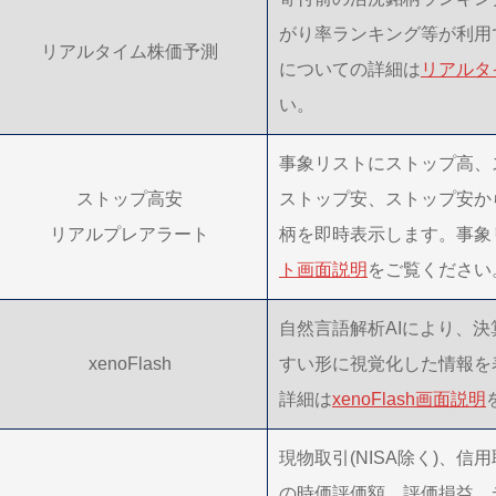
がり率ランキング等が利用
リアルタイム株価予測
についての詳細は
リアルタ
い。
事象リストにストップ高、スト
ストップ高安
ストップ安、ストップ安から+
リアルプレアラート
柄を即時表示します。事象
ト画面説明
をご覧ください
自然言語解析AIにより、
xenoFlash
すい形に視覚化した情報を表示
詳細は
xenoFlash画面説明
現物取引(NISA除く)、
の時価評価額、評価損益、