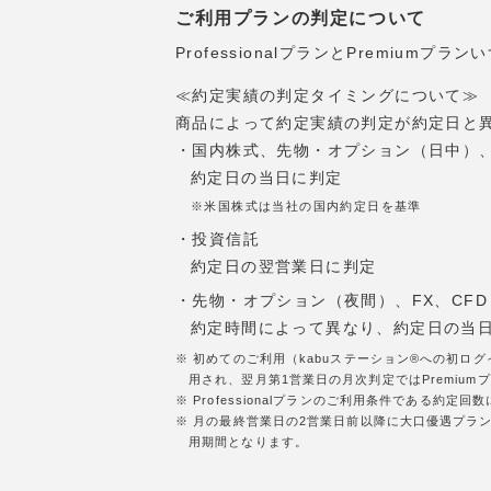
ご利用プランの判定について
ProfessionalプランとPremi
≪約定実績の判定タイミングについて≫
商品によって約定実績の判定が約定日と
・国内株式、先物・オプション（日中）、
約定日の当日に判定
※米国株式は当社の国内約定日を基準
・投資信託
約定日の翌営業日に判定
・先物・オプション（夜間）、FX、CFD
約定時間によって異なり、約定日の当
※ 初めてのご利用（kabuステーション®への初ロ
用され、翌月第1営業日の月次判定ではPremiumプ
※ Professionalプランのご利用条件である
※ 月の最終営業日の2営業日前以降に大口優遇プラン
用期間となります。