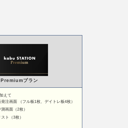
Premiumプラン
ンに加えて
発注画面 （フル板1枚、デイトレ板4枚）
予測画面（2枚）
リスト（3枚）