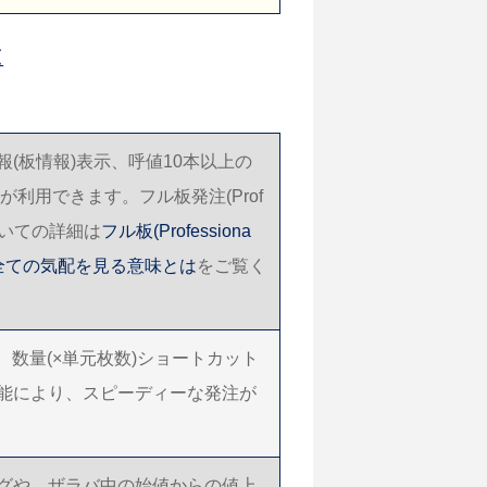
覧
(板情報)表示、呼値10本以上の
が利用できます。フル板発注(Prof
についての詳細は
フル板(Professiona
)で全ての気配を見る意味とは
をご覧く
、数量(×単元枚数)ショートカット
能により、スピーディーな発注が
グや、ザラバ中の始値からの値上