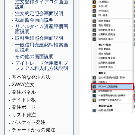
注文登録ダイアログ画面
説明
注文約定照会画面説明
残高照会画面説明
リアルタイム資産評価画
面説明
取引明細照会画面説明
一般信用売建銘柄検索画
面説明
その他の画面説明
デイトレード信用取引プ
レミアム料入札方法説明
基本的な発注方法
2WAY注文
発注パネル
デイトレ板
発注ボード
リスト発注
バスケット発注
チャートからの発注