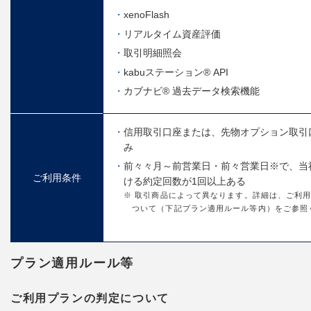
xenoFlash
リアルタイム資産評価
取引明細照会
kabuステーション® API
カブナビ® 過去データ検索機能
信用取引口座または、先物オプション取引
み
前々々月～前営業日・前々営業日※で、当
ご利用条件
ける約定回数が1回以上ある
※ 取引商品によって異なります。詳細は、ご利
ついて（下記プラン適用ルール等内）をご参照
プラン適用ルール等
ご利用プランの判定について