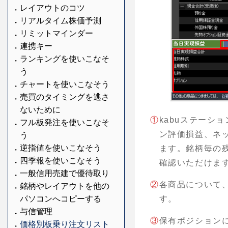
レイアウトのコツ
リアルタイム株価予測
リミットマインダー
連携キー
ランキングを使いこなそ
う
チャートを使いこなそう
売買のタイミングを逃さ
ないために
①
kabuステーシ
フル板発注を使いこなそ
ン評価損益、ネ
う
逆指値を使いこなそう
ます。銘柄毎の
四季報を使いこなそう
確認いただけま
一般信用売建で優待取り
②
各商品について
銘柄やレイアウトを他の
パソコンへコピーする
す。
与信管理
③
保有ポジション
価格別板乗り注文リスト