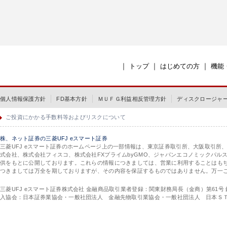
｜
｜
｜
トップ
はじめての方
機能
個人情報保護方針
FD基本方針
ＭＵＦＧ利益相反管理方針
ディスクロージャ
ご投資にかかる手数料等およびリスクについて
株、ネット証券の三菱UFJ eスマート証券
三菱UFJ eスマート証券のホームページ上の一部情報は、東京証券取引所、大阪取引所
式会社、株式会社フィスコ、株式会社FXプライムbyGMO、ジャパンエコノミックパ
供をもとに公開しております。これらの情報につきましては、営業に利用することはも
つきましては万全を期しておりますが、その内容を保証するものではありません。万一
三菱UFJ eスマート証券株式会社 金融商品取引業者登録：関東財務局長（金商）第61号
入協会：日本証券業協会・一般社団法人 金融先物取引業協会・一般社団法人 日本Ｓ