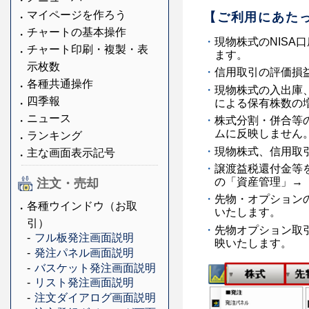
マイページを作ろう
【ご利用にあた
チャートの基本操作
現物株式のNISA
チャート印刷・複製・表
ます。
示枚数
信用取引の評価損
各種共通操作
現物株式の入出庫、
四季報
による保有株数の
ニュース
株式分割・併合等
ムに反映しません
ランキング
現物株式、信用取
主な画面表示記号
譲渡益税還付金等
の「資産管理」→
注文・売却
先物・オプションの
各種ウインドウ（お取
いたします。
引）
先物オプション取引
フル板発注画面説明
映いたします。
発注パネル画面説明
バスケット発注画面説明
リスト発注画面説明
注文ダイアログ画面説明