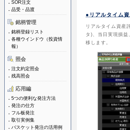
SOR注文
品受・品渡
●リアルタイム
銘柄管理
リアルタイム資産評
銘柄登録リスト
タ)、当日実現損
各種ウインドウ（投資情
移します。
報）
照会
注文約定照会
残高照会
応用編
5つの便利な発注方法
発注の仕方
フル板発注
取引実例集
バスケット発注の活用例