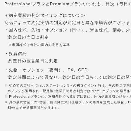
ProfessionalプランとPremiumプランいずれも、日
≪約定実績の判定タイミングについて≫
商品によって約定実績の判定が約定日と異なる場合がございま
・国内株式、先物・オプション（日中）、米国株式、債券、外
約定日の当日に判定
※米国株式は当社の国内約定日を基準
・投資信託
約定日の翌営業日に判定
・先物・オプション（夜間）、FX、CFD
約定時間によって異なり、約定日の当日もしくは約定日の翌
※ 初めてのご利用（kabuステーション®への初ログイン）時は、その時点で判
mプランが適用され、翌月第1営業日の月次判定ではPremiumプランの適用条件
※ Professionalプランのご利用条件である約定回数に、国内信用取引の
※ 月の最終営業日の2営業日前以降に大口優遇プランの条件を達成した場合、Pr
59分までが適用期間となります。