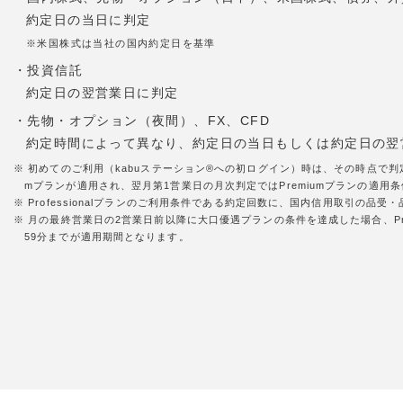
約定日の当日に判定
※米国株式は当社の国内約定日を基準
・投資信託
約定日の翌営業日に判定
・先物・オプション（夜間）、FX、CFD
約定時間によって異なり、約定日の当日もしくは約定日の翌
※ 初めてのご利用（kabuステーション®への初ログイン）時は、その時点で判
mプランが適用され、翌月第1営業日の月次判定ではPremiumプランの適用条件
※ Professionalプランのご利用条件である約定回数に、国内信用取引の
※ 月の最終営業日の2営業日前以降に大口優遇プランの条件を達成した場合、Pr
59分までが適用期間となります。