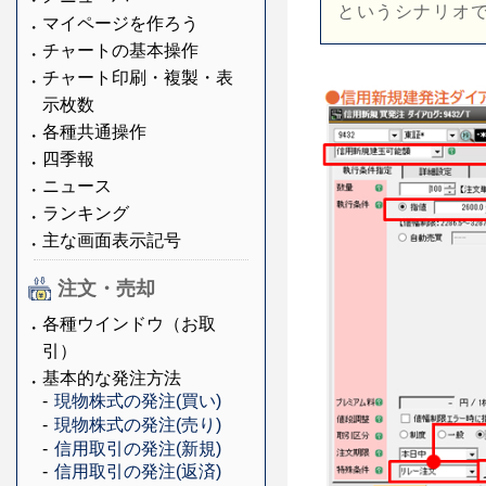
というシナリオ
マイページを作ろう
チャートの基本操作
チャート印刷・複製・表
示枚数
各種共通操作
四季報
ニュース
ランキング
主な画面表示記号
注文・売却
各種ウインドウ（お取
引）
基本的な発注方法
現物株式の発注(買い)
現物株式の発注(売り)
信用取引の発注(新規)
信用取引の発注(返済)