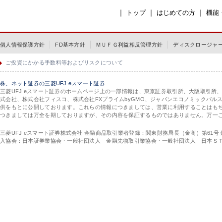
｜
｜
｜
トップ
はじめての方
機能
個人情報保護方針
FD基本方針
ＭＵＦＧ利益相反管理方針
ディスクロージャ
ご投資にかかる手数料等およびリスクについて
株、ネット証券の三菱UFJ eスマート証券
三菱UFJ eスマート証券のホームページ上の一部情報は、東京証券取引所、大阪取引所
式会社、株式会社フィスコ、株式会社FXプライムbyGMO、ジャパンエコノミックパ
供をもとに公開しております。これらの情報につきましては、営業に利用することはも
つきましては万全を期しておりますが、その内容を保証するものではありません。万一
三菱UFJ eスマート証券株式会社 金融商品取引業者登録：関東財務局長（金商）第61号
入協会：日本証券業協会・一般社団法人 金融先物取引業協会・一般社団法人 日本Ｓ