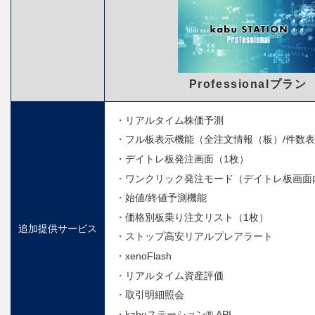
Professionalプラン
リアルタイム株価予測
フル板表示機能（全注文情報（板）/件数
デイトレ板発注画面（1枚）
ワンクリック発注モード（デイトレ板画面
始値/終値予測機能
価格別板乗り注文リスト（1枚）
追加提供サービス
ストップ高安リアルプレアラート
xenoFlash
リアルタイム資産評価
取引明細照会
kabuステーション® API