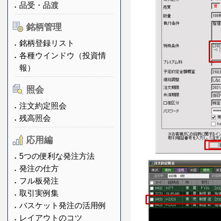
品受・品渡
銘柄管理
銘柄登録リスト
各種ウインドウ（投資情
報）
照会
注文約定照会
残高照会
応用編
5つの便利な発注方法
発注の仕方
フル板発注
取引実例集
バスケット発注の活用例
レイアウトのコツ