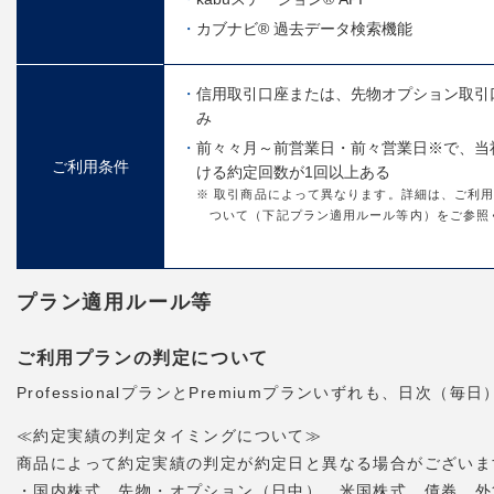
カブナビ® 過去データ検索機能
信用取引口座または、先物オプション取引
み
前々々月～前営業日・前々営業日※で、当
ご利用条件
ける約定回数が1回以上ある
※ 取引商品によって異なります。詳細は、ご利
ついて（下記プラン適用ルール等内）をご参照
プラン適用ルール等
ご利用プランの判定について
ProfessionalプランとPremiumプランいずれも、日
≪約定実績の判定タイミングについて≫
商品によって約定実績の判定が約定日と異なる場合がございま
・国内株式、先物・オプション（日中）、米国株式、債券、外