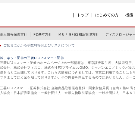
｜
｜
｜
トップ
はじめての方
機能
個人情報保護方針
FD基本方針
ＭＵＦＧ利益相反管理方針
ディスクロージャ
ご投資にかかる手数料等およびリスクについて
株、ネット証券の三菱UFJ eスマート証券
三菱UFJ eスマート証券のホームページ上の一部情報は、東京証券取引所、大阪取引所
式会社、株式会社フィスコ、株式会社FXプライムbyGMO、ジャパンエコノミックパ
供をもとに公開しております。これらの情報につきましては、営業に利用することはも
つきましては万全を期しておりますが、その内容を保証するものではありません。万一
三菱UFJ eスマート証券株式会社 金融商品取引業者登録：関東財務局長（金商）第61号
入協会：日本証券業協会・一般社団法人 金融先物取引業協会・一般社団法人 日本Ｓ