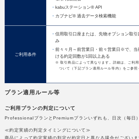
kabuステーション® API
カブナビ® 過去データ検索機能
信用取引口座または、先物オプション取引
み
前々々月～前営業日・前々営業日※で、当
ご利用条件
ける約定回数が1回以上ある
※ 取引商品によって異なります。詳細は、ご利
ついて（下記プラン適用ルール等内）をご参照
プラン適用ルール等
ご利用プランの判定について
ProfessionalプランとPremiumプランいずれも、日
≪約定実績の判定タイミングについて≫
商品によって約定実績の判定が約定日と異なる場合がございま