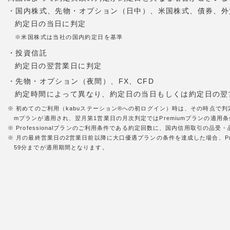
・国内株式、先物・オプション（日中）、米国株式、債券、外
約定日の当日に判定
※米国株式は当社の国内約定日を基準
・投資信託
約定日の翌営業日に判定
・先物・オプション（夜間）、FX、CFD
約定時間によって異なり、約定日の当日もしくは約定日の翌
※ 初めてのご利用（kabuステーション®への初ログイン）時は、その時点で判
mプランが適用され、翌月第1営業日の月次判定ではPremiumプランの適用条件
※ Professionalプランのご利用条件である約定回数に、国内信用取引の
※ 月の最終営業日の2営業日前以降に大口優遇プランの条件を達成した場合、Pr
59分までが適用期間となります。