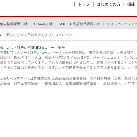
｜
｜
｜
トップ
はじめての方
機能
個人情報保護方針
FD基本方針
ＭＵＦＧ利益相反管理方針
ディスクロージャ
ご投資にかかる手数料等およびリスクについて
株、ネット証券の三菱UFJ eスマート証券
三菱UFJ eスマート証券のホームページ上の一部情報は、東京証券取引所、大阪取引所
式会社、株式会社フィスコ、株式会社FXプライムbyGMO、ジャパンエコノミックパ
供をもとに公開しております。これらの情報につきましては、営業に利用することはも
つきましては万全を期しておりますが、その内容を保証するものではありません。万一
三菱UFJ eスマート証券株式会社 金融商品取引業者登録：関東財務局長（金商）第61号
入協会：日本証券業協会・一般社団法人 金融先物取引業協会・一般社団法人 日本Ｓ