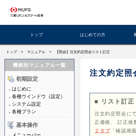
トップ
はじめての方
トップ
>
マニュアル
>
【照会】注文約定照会リスト訂正
機能別マニュアル一覧
注文約定照
初期設定
はじめに
各種ウインドウ（設定）
■ リスト訂正
システム設定
各種プラン
注文約定照会に
正価格、 訂正後
基本操作
２タブ
「確認画
メニューバー