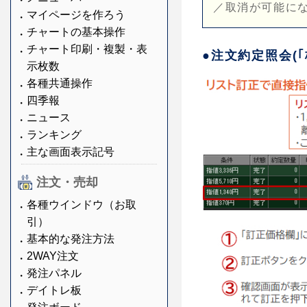
／取消が可能に
マイページを作ろう
チャートの基本操作
チャート印刷・複製・表
●注文約定照会(｢
示枚数
各種共通操作
四季報
ニュース
ランキング
主な画面表示記号
注文・売却
各種ウインドウ（お取
引）
基本的な発注方法
2WAY注文
発注パネル
デイトレ板