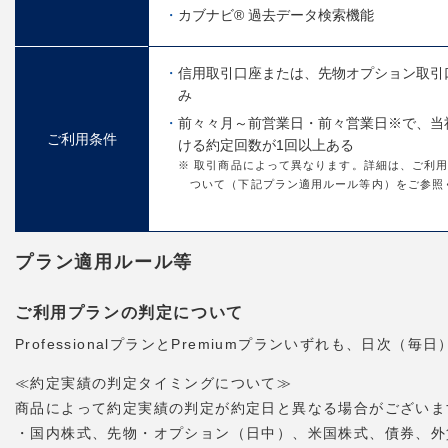
カブナビ® 過去データ検索機能
信用取引口座または、先物オプション取引
み
前々々月～前営業日・前々営業日※で、当
ご利用条件
ける約定回数が1回以上ある
※ 取引商品によって異なります。詳細は、ご利
ついて（下記プラン適用ルール等内）をご参照
プラン適用ルール等
ご利用プランの判定について
ProfessionalプランとPremiumプランいずれも、日
≪約定実績の判定タイミングについて≫
商品によって約定実績の判定が約定日と異なる場合がございま
・国内株式、先物・オプション（日中）、米国株式、債券、外