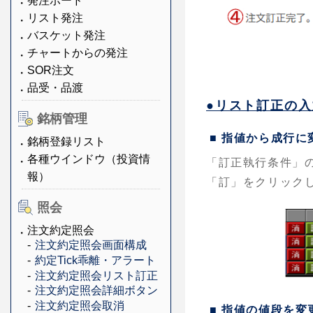
発注ボード
リスト発注
バスケット発注
チャートからの発注
SOR注文
品受・品渡
●リスト訂正の入
銘柄管理
■ 指値から成行
銘柄登録リスト
各種ウインドウ（投資情
「訂正執行条件」
報）
「訂」をクリック
照会
注文約定照会
注文約定照会画面構成
約定Tick乖離・アラート
注文約定照会リスト訂正
注文約定照会詳細ボタン
注文約定照会取消
■ 指値の値段を変