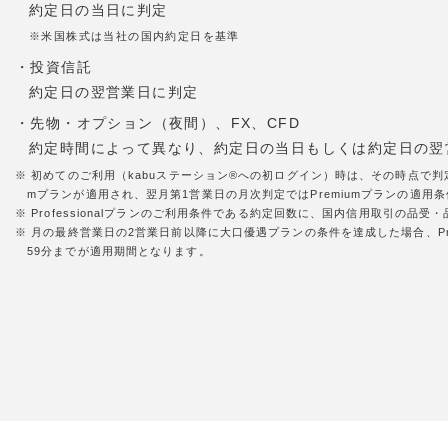
約定日の当日に判定
※米国株式は当社の国内約定日を基準
・投資信託
約定日の翌営業日に判定
・先物・オプション（夜間）、FX、CFD
約定時間によって異なり、約定日の当日もしくは約定日の翌
※ 初めてのご利用（kabuステーション®への初ログイン）時は、その時点で判
mプランが適用され、翌月第1営業日の月次判定ではPremiumプランの適用条件
※ Professionalプランのご利用条件である約定回数に、国内信用取引の
※ 月の最終営業日の2営業日前以降に大口優遇プランの条件を達成した場合、Pr
59分までが適用期間となります。