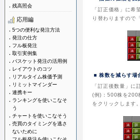
残高照会
「訂正価格」に希
り替わりますので
応用編
5つの便利な発注方法
発注の仕方
フル板発注
取引実例集
バスケット発注の活用例
レイアウトのコツ
■ 株数を減らす場
リアルタイム株価予測
リミットマインダー
「訂正後数量」に
連携キー
(例)：500株を2
ランキングを使いこなそ
をクリックします
う
チャートを使いこなそう
売買のタイミングを逃さ
ないために
フル板発注を使いこなそ