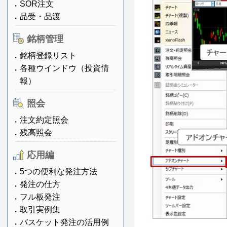
SOR注文
品受・品渡
銘柄管理
銘柄登録リスト
各種ウインドウ（投資情
報）
照会
注文約定照会
残高照会
応用編
5つの便利な発注方法
発注の仕方
フル板発注
取引実例集
バスケット発注の活用例