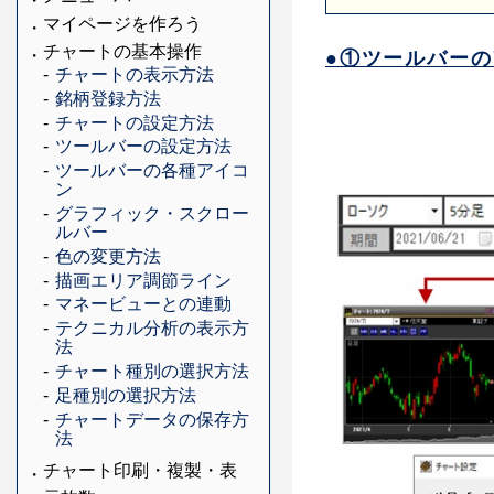
マイページを作ろう
チャートの基本操作
●①ツールバー
チャートの表示方法
銘柄登録方法
チャートの設定方法
ツールバーの設定方法
ツールバーの各種アイコ
ン
グラフィック・スクロー
ルバー
色の変更方法
描画エリア調節ライン
マネービューとの連動
テクニカル分析の表示方
法
チャート種別の選択方法
足種別の選択方法
チャートデータの保存方
法
チャート印刷・複製・表