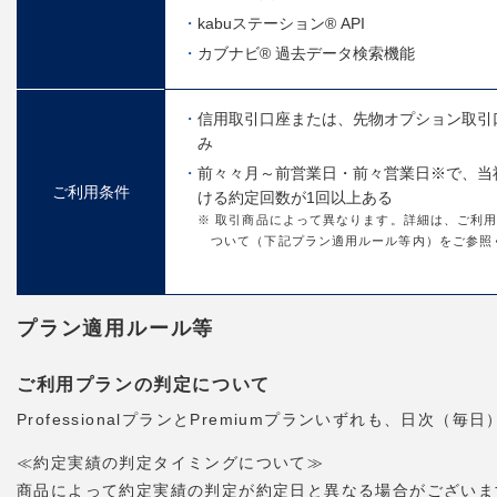
kabuステーション® API
カブナビ® 過去データ検索機能
信用取引口座または、先物オプション取引
み
前々々月～前営業日・前々営業日※で、当
ご利用条件
ける約定回数が1回以上ある
※ 取引商品によって異なります。詳細は、ご利
ついて（下記プラン適用ルール等内）をご参照
プラン適用ルール等
ご利用プランの判定について
ProfessionalプランとPremiumプランいずれも、日
≪約定実績の判定タイミングについて≫
商品によって約定実績の判定が約定日と異なる場合がございま