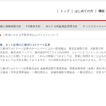
｜
｜
｜
トップ
はじめての方
機能
個人情報保護方針
FD基本方針
ＭＵＦＧ利益相反管理方針
ディスクロージャ
ご投資にかかる手数料等およびリスクについて
株、ネット証券の三菱UFJ eスマート証券
三菱UFJ eスマート証券のホームページ上の一部情報は、東京証券取引所、大阪取引所
式会社、株式会社フィスコ、株式会社FXプライムbyGMO、ジャパンエコノミックパ
供をもとに公開しております。これらの情報につきましては、営業に利用することはも
つきましては万全を期しておりますが、その内容を保証するものではありません。万一
三菱UFJ eスマート証券株式会社 金融商品取引業者登録：関東財務局長（金商）第61号
入協会：日本証券業協会・一般社団法人 金融先物取引業協会・一般社団法人 日本Ｓ