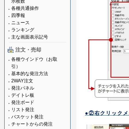
示枚数
各種共通操作
四季報
ニュース
ランキング
主な画面表示記号
注文・売却
各種ウインドウ（お取
引）
基本的な発注方法
2WAY注文
発注パネル
デイトレ板
発注ボード
リスト発注
●②右クリック
バスケット発注
チャートからの発注