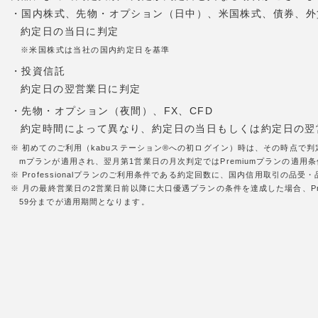
・国内株式、先物・オプション（日中）、米国株式、債券、外
約定日の当日に判定
※米国株式は当社の国内約定日を基準
・投資信託
約定日の翌営業日に判定
・先物・オプション（夜間）、FX、CFD
約定時間によって異なり、約定日の当日もしくは約定日の翌
※ 初めてのご利用（kabuステーション®への初ログイン）時は、その時点で判
mプランが適用され、翌月第1営業日の月次判定ではPremiumプランの適用条件
※ Professionalプランのご利用条件である約定回数に、国内信用取引の
※ 月の最終営業日の2営業日前以降に大口優遇プランの条件を達成した場合、Pr
59分までが適用期間となります。