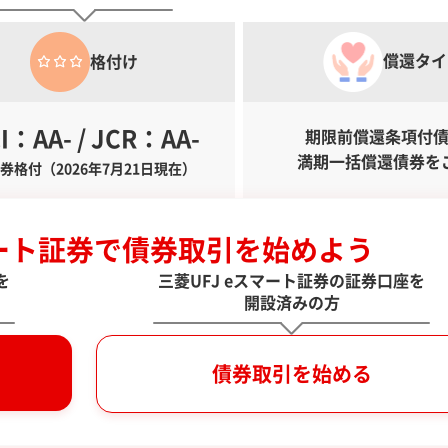
償還タイ
格付け
I：AA- / JCR：AA-
期限前償還条項付
満期一括償還債券を
券格付（2026年7月21日現在）
マート証券で
債券取引を始めよう
を
三菱UFJ eスマート証券の証券口座を
開設済みの方
債券取引を始める