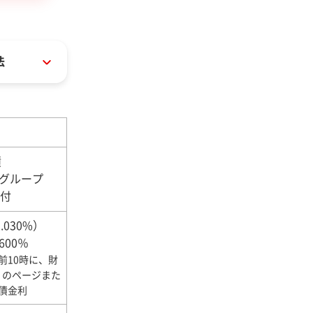
法
債
・グループ
付
.030%）
600％
午前10時に、財
」のページまた
債金利