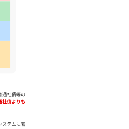
普通社債等の
通社債よりも
システムに著