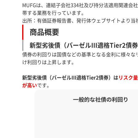
MUFGは、連結子会社334社及び持分法適用関連会
帯する業務を行っています。
出所：有価証券報告書、発行体ウェブサイトより当
商品概要
新型劣後債（バーゼルⅢ適格Tier2債
債券の利回りは国債などの基準となる金利に様々な
け利回りは上昇します。
新型劣後債（バーゼルⅢ適格Tier2債券）は
リスク量
が高い
です。