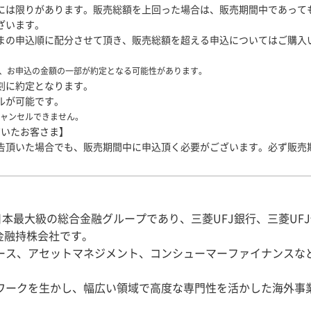
には限りがあります。販売総額を上回った場合は、販売期間中であって
ざいます。
まの申込順に配分させて頂き、販売総額を超える申込についてはご購入
、お申込の金額の一部が約定となる可能性があります。
刻に約定となります。
ルが可能です。
キャンセルできません。
だいたお客さま】
告頂いた場合でも、販売期間中に申込頂く必要がございます。必ず販売
日本最大級の総合金融グループであり、三菱UFJ銀行、三菱UF
金融持株会社です。
ース、アセットマネジメント、コンシューマーファイナンスな
ワークを生かし、幅広い領域で高度な専門性を活かした海外事