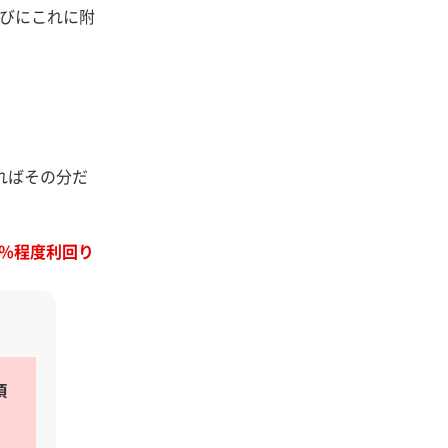
らびにこれに附
ればその分だ
0％程度利回り