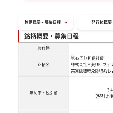
銘柄概要・募集日程
発行体概要
銘柄概要・募集日程
発行体
第42回無担保社債
銘柄名
株式会社三菱UFJフィ
実質破綻時免除特約お
3.
年利率・税引前
（税引き後 