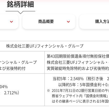
銘柄詳細
商品概要
購入方
株式会社三菱UFJフィナンシャル・グループ
第43回期限前償還条項付無担保社
ナンシャル・グループ
株式会社三菱UFJフィナンシャル
よび劣後特約付
実質破綻時免除特約および劣後特約
当初5年：2.548%（税引き後 2
以降約5年：5年国債金利＋0.
404%
2031年7月31日の2銀行営業日前の
2.712%）
務省ウェブサイト内「国債金利情報
はその継承ページに表示される5年国