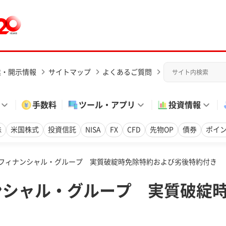
業・開示情報
サイトマップ
よくあるご質問
手数料
ツール・アプリ
投資情報
株
米国株式
投資信託
NISA
FX
CFD
先物OP
債券
ポイ
Jフィナンシャル・グループ 実質破綻時免除特約および劣後特約付き
ンシャル・グループ 実質破綻