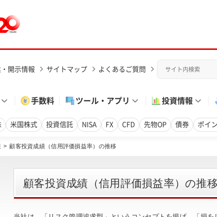
業・開示情報
サイトマップ
よくあるご質問
手数料
ツール・アプリ
投資情報
株
米国株式
投資信託
NISA
FX
CFD
先物OP
債券
ポイ
報
顧客投資成績（信用評価損益率）の推移
顧客投資成績（信用評価損益率）の推
当社は、「リスク管理追求型」というコンセプトを掲げ、「損を