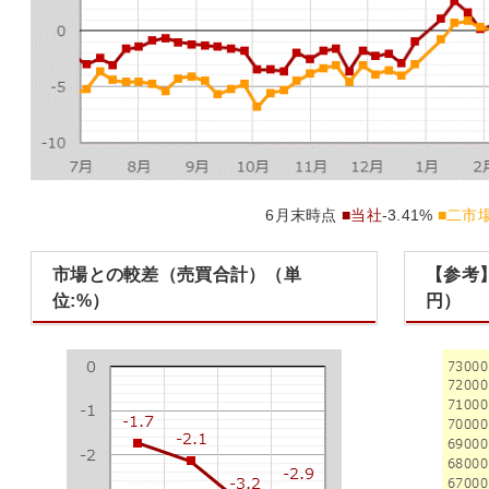
6月末時点
■当社
-3.41%
■二市
市場との較差（売買合計）（単
【参考
位:%）
円）