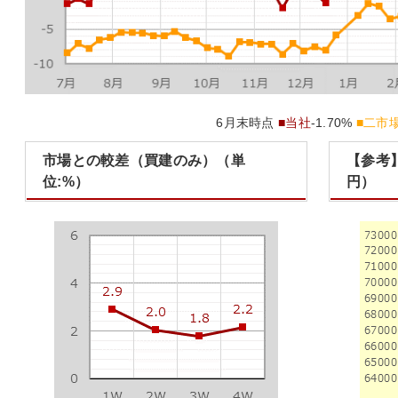
6月末時点
■当社
-1.70%
■二市
市場との較差（買建のみ）（単
【参考
位:%）
円）