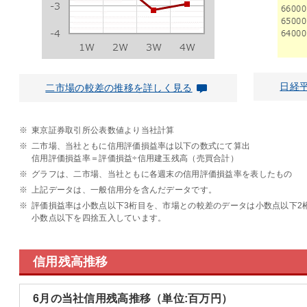
日経
二市場の較差の推移を詳しく見る
※
東京証券取引所公表数値より当社計算
※
二市場、当社ともに信用評価損益率は以下の数式にて算出
信用評価損益率＝評価損益÷信用建玉残高（売買合計）
※
グラフは、二市場、当社ともに各週末の信用評価損益率を表したもの
※
上記データは、一般信用分を含んだデータです。
※
評価損益率は小数点以下3桁目を、市場との較差のデータは小数点以下2
小数点以下を四捨五入しています。
信用残高推移
6月の当社信用残高推移（単位:百万円）