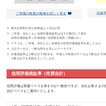
日経
二市場の較差の推移を詳しく見る
※
東京証券取引所公表数値より当社計算
※
二市場、当社ともに信用評価損益率は以下の数式にて算出
信用評価損益率＝評価損益÷信用建玉残高（買建のみ）
※
グラフは、二市場、当社ともに各週末の信用評価損益率を表したもの
※
上記データは、一般信用分を含んだデータです。
※
評価損益率は小数点以下3桁目を、市場との較差のデータは小数点以下2
小数点以下を四捨五入しています。
信用評価損益率（売買合計）
信用評価は買建ベースを表すのが一般的ですが、当社お客さまの
合計ベースもご案内いたします。