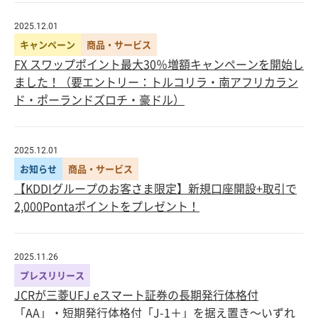
2025.12.01
キャンペーン
商品・サービス
FX スワップポイント最大30％増額キャンペーンを開始し
ました！（要エントリー：トルコリラ・南アフリカラン
ド・ポーランドズロチ・豪ドル）
2025.12.01
お知らせ
商品・サービス
【KDDIグループのお客さま限定】新規口座開設+取引で
2,000Pontaポイントをプレゼント！
2025.11.26
プレスリリース
JCRが三菱UFJ eスマート証券の長期発行体格付
「AA」・短期発行体格付「J-1＋」を据え置き～いずれ