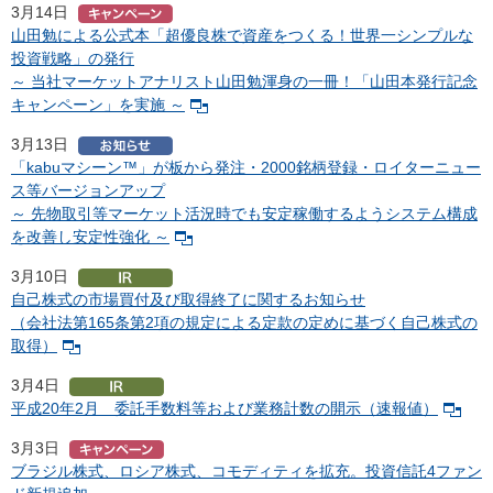
3月14日
山田勉による公式本「超優良株で資産をつくる！世界一シンプルな
投資戦略」の発行
～ 当社マーケットアナリスト山田勉渾身の一冊！「山田本発行記念
キャンペーン」を実施 ～
3月13日
「kabuマシーン™」が板から発注・2000銘柄登録・ロイターニュー
ス等バージョンアップ
～ 先物取引等マーケット活況時でも安定稼働するようシステム構成
を改善し安定性強化 ～
3月10日
自己株式の市場買付及び取得終了に関するお知らせ
（会社法第165条第2項の規定による定款の定めに基づく自己株式の
取得）
3月4日
平成20年2月 委託手数料等および業務計数の開示（速報値）
3月3日
ブラジル株式、ロシア株式、コモディティを拡充。投資信託4ファン