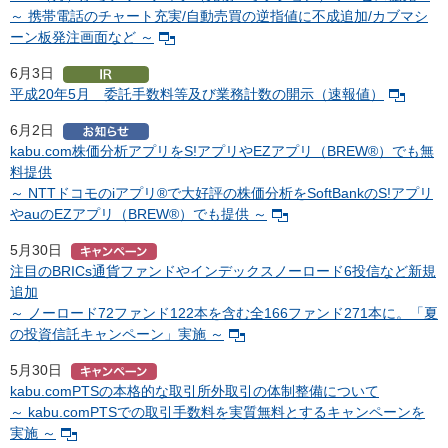
～ 携帯電話のチャート充実/自動売買の逆指値に不成追加/カブマシ
ーン板発注画面など ～
6月3日
平成20年5月 委託手数料等及び業務計数の開示（速報値）
6月2日
kabu.com株価分析アプリをS!アプリやEZアプリ（BREW®）でも無
料提供
～ NTTドコモのiアプリ®で大好評の株価分析をSoftBankのS!アプリ
やauのEZアプリ（BREW®）でも提供 ～
5月30日
注目のBRICs通貨ファンドやインデックスノーロード6投信など新規
追加
～ ノーロード72ファンド122本を含む全166ファンド271本に。「夏
の投資信託キャンペーン」実施 ～
5月30日
kabu.comPTSの本格的な取引所外取引の体制整備について
～ kabu.comPTSでの取引手数料を実質無料とするキャンペーンを
実施 ～