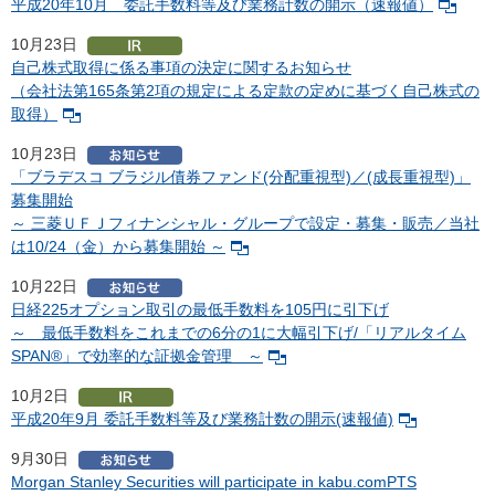
平成20年10月 委託手数料等及び業務計数の開示（速報値）
10月23日
自己株式取得に係る事項の決定に関するお知らせ
（会社法第165条第2項の規定による定款の定めに基づく自己株式の
取得）
10月23日
「ブラデスコ ブラジル債券ファンド(分配重視型)／(成長重視型)」
募集開始
～ 三菱ＵＦＪフィナンシャル・グループで設定・募集・販売／当社
は10/24（金）から募集開始 ～
10月22日
日経225オプション取引の最低手数料を105円に引下げ
～ 最低手数料をこれまでの6分の1に大幅引下げ/「リアルタイム
SPAN®」で効率的な証拠金管理 ～
10月2日
平成20年9月 委託手数料等及び業務計数の開示(速報値)
9月30日
Morgan Stanley Securities will participate in kabu.comPTS