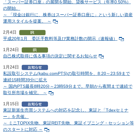
「スーパー証券口座」の展開を開始。貸株サービス（年率0.50%）
の開始。
～ 「現金は銀行に、株券はスーパー証券口座に」という新しい資産
運用スタイルを提案。 ～
2月4日
平成20年1月 委託手数料等及び業務計数の開示（速報値）
1月24日
自己株式取得に係る事項の決定に関するお知らせ
1月24日
私設取引システム(kabu.comPTS)の取引時間を、8:20～23:59まで
連続15時間39分に拡大
～ 国内PTS最長8時20分～23時59分まで。早朝から夜間まで連続で
取引所市場を補完。 ～
1月15日
東証新派生売買システムへの対応を記念し、東証と「Tdexセミナ
ー」を共催。
～ ミニTOPIX先物、東証REIT先物、東証イブニング・セッション等
のスタートに対応 ～