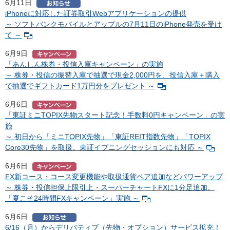
6月11日
iPhoneに対応した証券取引Webアプリケーションの提供
～ ソフトバンクモバイルとアップルの7月11日のiPhone発売を受け
て ～
6月9日
「あんしん株券・投信入庫キャンペーン」の実施
～ 株券・投信の振替入庫で抽選で現金2,000円を、投信入庫＋購入
で抽選でギフトカード1万円分をプレゼント ～
6月6日
「東証ミニTOPIX先物スタート記念！手数料0円キャンペーン」の実
施
～ 初日から「ミニTOPIX先物」「東証REIT指数先物」「TOPIX
Core30先物」を取扱。東証イブニングセッションにも対応 ～
6月6日
FX新コース・コース変更機能や取扱通貨ペア追加などパワーアップ
～ 株券・投信担保上限引上・スーパーチャートFXに1分足追加。
「夏こそ24時間FXキャンペーン」実施 ～
6月6日
6/16（月）からデリバティブ（先物・オプション）サービス拡充！