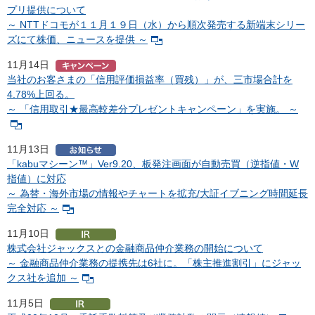
プリ提供について
～ NTTドコモが１１月１９日（水）から順次発売する新端末シリー
ズにて株価、ニュースを提供 ～
11月14日
当社のお客さまの「信用評価損益率（買残）」が、三市場合計を
4.78%上回る。
～ 「信用取引★最高較差分プレゼントキャンペーン」を実施。 ～
11月13日
「kabuマシーン™」Ver9.20、板発注画面が自動売買（逆指値・W
指値）に対応
～ 為替・海外市場の情報やチャートを拡充/大証イブニング時間延長
完全対応 ～
11月10日
株式会社ジャックスとの金融商品仲介業務の開始について
～ 金融商品仲介業務の提携先は6社に。「株主推進割引」にジャッ
クス社を追加 ～
11月5日