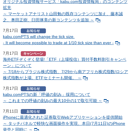
オリジナル投資情報サービス「kabu.com投資情報局」のコンテンツ
拡充
～ マーケットアナリスト山田勉の既存コンテンツに加え、藤本誠
之、奥田正樹、臼田琢美の新コンテンツを追加 ～
7月17日
kabu.comPTS will change the tick size.
- It will become possible to trade at 1/10 tick size than ever -
7月17日
海外ETFぞくぞく登場!「ETF（上場投信）買付手数料割引キャンペ
ーン」について
～ 7/18からブラジル株式指数、7/29から南アフリカ株式指数/ロシア
株式指数が上場。ETFセミナーも開催。 ～
7月17日
kabu.comPTSの新「呼値の刻み」採用について
～ これまでの呼値の刻みの最大10分の1で取引可能 ～
7月11日
iPhoneに最適化された証券取引Webアプリケーションを提供開始
～ タッチパネルで軽快な画面操作を実現、本日(7月11日)のiPhone
発売と同時に ～