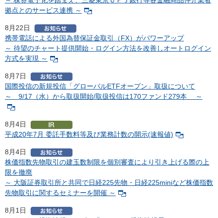
～ 株券電子化を踏まえ、三菱東京ＵＦＪ銀行等各金融商品仲介業者
拠点とのサービス連携 ～
8月22日
携帯電話による外国為替保証金取引（FX）がパワーアップ
～ 待望のチャート提供開始・ログイン方法を改善しオートログイン
方式を実現 ～
8月7日
国際投信の新規投信「グローバルETFオープン」取扱について
～ 9/17（水）から取扱開始/取扱投信は170ファンド279本 ～
8月4日
平成20年7月 委託手数料等及び業務計数の開示(速報値)
8月4日
株価指数先物取引の建玉数制限を個別審査により引き上げる際の上
限を撤廃
～ 大阪証券取引所と共同で日経225先物・日経225miniなど株価指数
先物取引に関するセミナーを開催 ～
8月1日