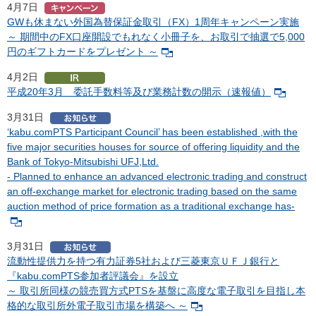
4月7日
GWも休まない外国為替保証金取引（FX）1周年キャンペーン実施
～ 期間中のFX口座開設でもれなく小冊子を、お取引で抽選で5,000
円のギフトカードをプレゼント ～
4月2日
平成20年3月 委託手数料等及び業務計数の開示（速報値）
3月31日
‘kabu.comPTS Participant Council’ has been established ,with the
five major securities houses for source of offering liquidity and the
Bank of Tokyo-Mitsubishi UFJ,Ltd.
- Planned to enhance an advanced electronic trading and construct
an off-exchange market for electronic trading based on the same
auction method of price formation as a traditional exchange has-
3月31日
流動性提供力を持つ有力証券5社および三菱東京ＵＦＪ銀行と
『kabu.comPTS参加者評議会』を設立
～ 取引所同様の競売買方式PTSを基盤に高度な電子取引を目指し本
格的な取引所外電子取引市場を構築へ ～