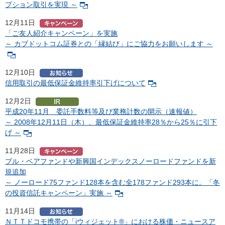
プション取引を実現 ～
12月11日
「ご友人紹介キャンペーン」を実施
～ カブドットコム証券との「縁結び」にご協力をお願いします ～
12月10日
信用取引の最低保証金維持率引下げについて
12月2日
平成20年11月 委託手数料等及び業務計数の開示（速報値）
～ 2008年12月11日（木）、最低保証金維持率28％から25％に引下
げ ～
11月28日
ブル・ベアファンドや新興国インデックスノーロードファンドを新
規追加
～ ノーロード75ファンド128本を含む全178ファンド293本に。「冬
の投資信託キャンペーン」実施 ～
11月14日
ＮＴＴドコモ携帯の「iウィジェット®」における株価・ニュースア