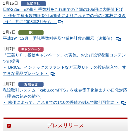
1月15日
日経225miniの取引手数料をこれまでの半額の105円に大幅値下げ
～ 併せて建玉数制限を別途審査によりこれまでの倍の200枚に引き
上げ。共に2008年2月から ～
1月7日
平成19年12月 委託手数料等及び業務計数の開示（速報値）
1月7日
「三菱ＵＦＪ投信キャンペーン」の実施、および投資啓蒙コンテン
ツの提供
～ BRICs、インデックスファンドなど三菱ＵＦＪの投信購入で、す
てきな景品プレゼント ～
1月7日
私設取引システム「kabu.comPTS」を株券電子化踏まえ小口化対応
（呼値の刻みの縮小）
～ 株価によって、これまでの1/10の呼値の刻みで取引可能に ～
プレスリリース