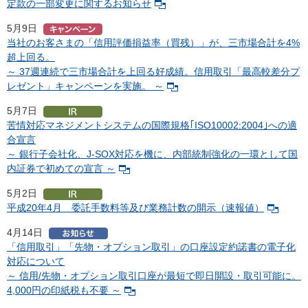
定款の一部変更に関するお知らせ
5月9日
当社のお客さまの「信用評価損益率（買残）」が、三市場合計を4%
超上回る。
～ 37週連続で三市場合計を上回る好成績。信用取引「最高較差分プ
レゼント」キャンペーンを実施。 ～
5月7日
苦情対応マネジメントシステムの国際規格｢ISO10002:2004｣への適
合宣言
～ 銀行子会社化、J-SOX対応を機に、内部統制強化の一環として国
内証券で初めての宣言 ～
5月2日
平成20年4月 委託手数料等及び業務計数の開示（速報値）
4月14日
「信用取引」「先物・オプション取引」の口座設定約諾書の電子化
対応について
～ 信用/先物・オプション取引口座が最短で即日開設・取引可能に。
4,000円の印紙税も不要 ～