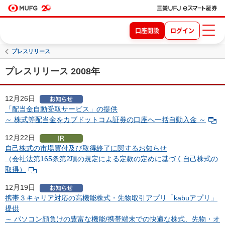
口座開設
ログイン
プレスリリース
プレスリリース 2008年
12月26日
「配当金自動受取サービス」の提供
～ 株式等配当金をカブドットコム証券の口座へ一括自動入金 ～
12月22日
自己株式の市場買付及び取得終了に関するお知らせ
（会社法第165条第2項の規定による定款の定めに基づく自己株式の
取得）
12月19日
携帯３キャリア対応の高機能株式・先物取引アプリ「kabuアプリ」
提供
～ パソコン顔負けの豊富な機能/携帯端末での快適な株式、先物・オ