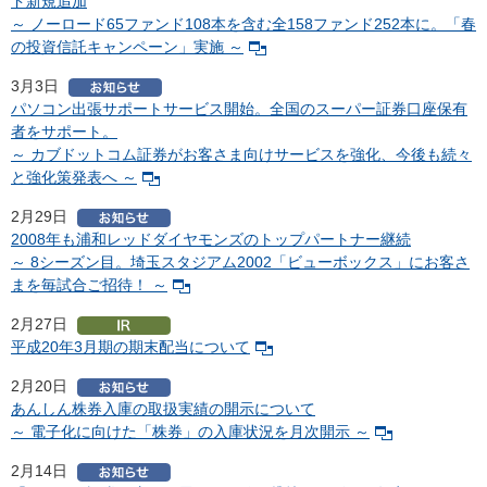
ド新規追加
～ ノーロード65ファンド108本を含む全158ファンド252本に。「春
の投資信託キャンペーン」実施 ～
3月3日
パソコン出張サポートサービス開始。全国のスーパー証券口座保有
者をサポート。
～ カブドットコム証券がお客さま向けサービスを強化、今後も続々
と強化策発表へ ～
2月29日
2008年も浦和レッドダイヤモンズのトップパートナー継続
～ 8シーズン目。埼玉スタジアム2002「ビューボックス」にお客さ
まを毎試合ご招待！ ～
2月27日
平成20年3月期の期末配当について
2月20日
あんしん株券入庫の取扱実績の開示について
～ 電子化に向けた「株券」の入庫状況を月次開示 ～
2月14日