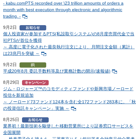
- kabu.comPTS recorded over \23 trillion amounts of orders a
month with best execution through electronic and algorithmic
trading. -
9月2日
個人投資家が参加するPTS(私設取引システム)の8月度売買代金で当
社PTSが首位を獲得
～ 高度に電子化された最良執行注文により、月間注文金額（累計）
は23兆円を突破 ～
9月2日
平成20年8月 委託手数料等及び業務計数の開示(速報値)
8月29日
ジム・ロジャーズ™のコモディティファンドや新興市場ノーロード
投信を新規追加
～ ノーロード73ファンド124本を含む全172ファンド283本に。「秋
の投資信託キャンペーン」実施 ～
8月25日
業界初！最新技術を駆使した移動営業所により証券窓口サービスを
全国展開