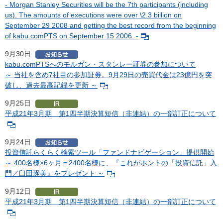
- Morgan Stanley Securities will be the 7th participants (including
us). The amounts of executions were over \2.3 billion on
September 29 2008 and getting the best record from the beginning
of kabu.comPTS on September 15 2006. -
9月30日
kabu.comPTSへのモルガン・スタンレー証券の参加について
～ 当社を含め7社目の参加証券。9月29日の売買代金は23億円を突
破し、過去最高記録を更新 ～
9月25日
平成21年3月期 第1四半期決算短信（非連結）の一部訂正について
9月24日
投資信託らくらく検索ツール「ファンドナビゲーション」提供開始
～ 400名様×6ヶ月＝2400名様に、『これがホントの「投資信託」入
門／臼田琢美』をプレゼント ～
9月12日
平成21年3月期 第1四半期決算短信（非連結）の一部訂正について