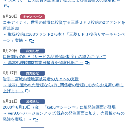
～ SLA（サービス品質保証制度）拡充による機会損失の限定化 ～
6月20日
コモディティ、世界の債券に投資する三菱ＵＦＪ投信の2ファンドを
新規追加
～ 取扱投信は168ファンド275本 / 「三菱ＵＦＪ投信サマーキャンペ
ーン」実施 ～
6月20日
口座開設のSLA（サービス品質保証制度）の導入について
～ 基本処理時間3営業日超過を保障対象に ～
6月17日
岩手・宮城内陸地震被災者の方々への支援
～ 被災に遭われた皆様ならびに関係者の皆様に心からお見舞い申し
上げます ～
6月11日
2008年6月13日（金）「kabuマシーン™」に板発注画面が登場
～ ver9.0へバージョンアップ/既存の発注画面に加え、売買板からの
発注を実現！ ～