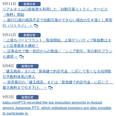
9月11日
リアルタイム口座振替を利用した「自動引落リトライ」サービス
（無料）開始
～ 銀行口座の残高不足で自動引落ができない場合の引き落とし再実
行（リトライ） ～
9月11日
「上場カバードワラント」取扱開始。上場デリバティブ取扱数はネ
ット証券最多を継続！
～ 証券会社で唯一初日からの取扱／「シニア割引」等の割引プラン
も適用 ～
9月8日
「建玉残高」または「新規建て約定代金」に応じて安くなる信用取
引手数料体系の導入
～ 前営業日の「建玉残高」または「新規建て約定代金」に応じて 、
最大無料まで引き下げ。 ～
9月2日
kabu.comPTS recorded the top execution amounts in August
among Japanese PTS, which individual investors are also possible
to participate in.