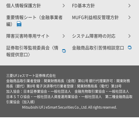
個人情報保護方針
FD基本方針
重要情報シート（金融事業者
MUFG利益相反管理方針
編）
障害災害時専用サイト
システム障害時の対応
証券取引等監視委員会〈情
金融商品取引苦情相談窓口
報提供窓口〉
三菱UFJ eスマート証券株式会社
金融商品取引業者登録：関東財務局長（金商）第61号 銀行代理業許可：関東財務
局長（銀代）第8号 電子決済等代行業者登録：関東財務局長（電代）第18号
加入協会：日本証券業協会・一般社団法人 金融先物取引業協会・一般社団法人
日本ＳＴＯ協会・一般社団法人資産運用業協会・一般社団法人 第二種金融商品取
引業協会（加入順）
Mitsubishi UFJ eSmart Securities Co., Ltd. All rights reserved.