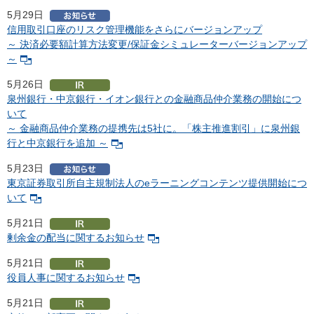
5月29日
信用取引口座のリスク管理機能をさらにバージョンアップ
～ 決済必要額計算方法変更/保証金シミュレーターバージョンアップ
～
5月26日
泉州銀行・中京銀行・イオン銀行との金融商品仲介業務の開始につ
いて
～ 金融商品仲介業務の提携先は5社に。「株主推進割引」に泉州銀
行と中京銀行を追加 ～
5月23日
東京証券取引所自主規制法人のeラーニングコンテンツ提供開始につ
いて
5月21日
剰余金の配当に関するお知らせ
5月21日
役員人事に関するお知らせ
5月21日