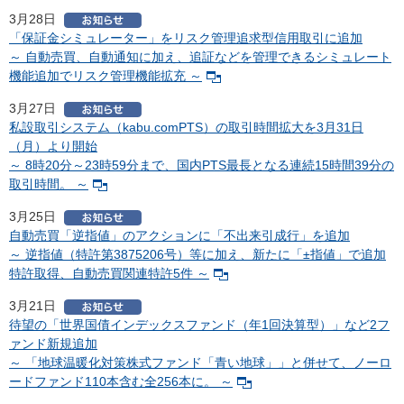
3月28日
「保証金シミュレーター」をリスク管理追求型信用取引に追加
～ 自動売買、自動通知に加え、追証などを管理できるシミュレート
機能追加でリスク管理機能拡充 ～
3月27日
私設取引システム（kabu.comPTS）の取引時間拡大を3月31日
（月）より開始
～ 8時20分～23時59分まで、国内PTS最長となる連続15時間39分の
取引時間。 ～
3月25日
自動売買「逆指値」のアクションに「不出来引成行」を追加
～ 逆指値（特許第3875206号）等に加え、新たに「±指値」で追加
特許取得、自動売買関連特許5件 ～
3月21日
待望の「世界国債インデックスファンド（年1回決算型）」など2フ
ァンド新規追加
～ 「地球温暖化対策株式ファンド「青い地球」」と併せて、ノーロ
ードファンド110本含む全256本に。 ～