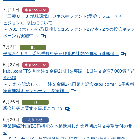
7月11日
「三菱ＵＦＪ 地球環境ビジネス株ファンド(愛称：フューチャー・
ビジョン)」取扱について
～ 7/31（木）から/取扱投信は169ファンド277本 / 2つの投信キャン
ペーンも実施中 ～
7月2日
平成20年6月 委託手数料等及び業務計数の開示（速報値）
6月27日
kabu.comPTS 月間注文金額2兆円を突破、1日注文金額7,000億円超
を記録
～ これを記念して、「注文金額2兆円超え記念kabu.comPTS手数料
実質無料キャンペーン」を実施 ～
6月26日
親会社等に関する事項について
6月20日
事業継続計画(BCP)機能を本格活用した業界初の注文要望受付の開
始