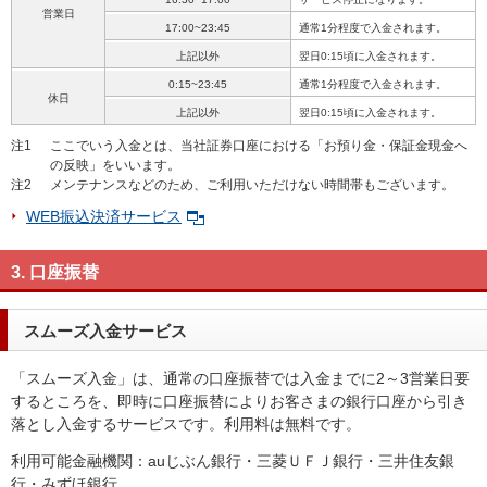
営業日
17:00~23:45
通常1分程度で入金されます。
上記以外
翌日0:15頃に入金されます。
0:15~23:45
通常1分程度で入金されます。
休日
上記以外
翌日0:15頃に入金されます。
注1
ここでいう入金とは、当社証券口座における「お預り金・保証金現金へ
の反映」をいいます。
注2
メンテナンスなどのため、ご利用いただけない時間帯もございます。
WEB振込決済サービス
3. 口座振替
スムーズ入金サービス
「スムーズ入金」は、通常の口座振替では入金までに2～3営業日要
するところを、即時に口座振替によりお客さまの銀行口座から引き
落とし入金するサービスです。利用料は無料です。
利用可能金融機関：auじぶん銀行・三菱ＵＦＪ銀行・三井住友銀
行・みずほ銀行