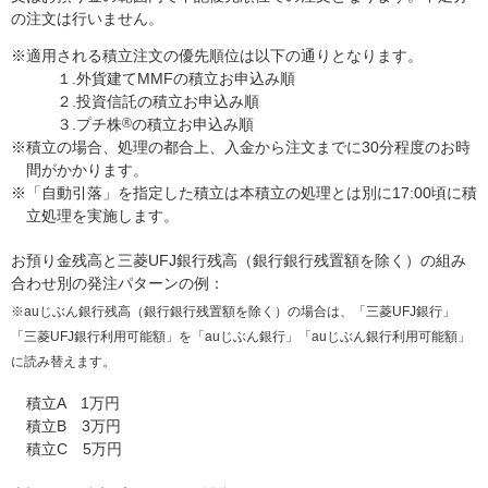
の注文は行いません。
※適用される積立注文の優先順位は以下の通りとなります。
１.外貨建てMMFの積立お申込み順
２.投資信託の積立お申込み順
３.プチ株
®
の積立お申込み順
※積立の場合、処理の都合上、入金から注文までに30分程度のお時
間がかかります。
※「自動引落」を指定した積立は本積立の処理とは別に17:00頃に積
立処理を実施します。
お預り金残高と三菱UFJ銀行残高（銀行銀行残置額を除く）の組み
合わせ別の発注パターンの例：
※auじぶん銀行残高（銀行銀行残置額を除く）の場合は、「三菱UFJ銀行」
「三菱UFJ銀行利用可能額」を「auじぶん銀行」「auじぶん銀行利用可能額」
に読み替えます。
積立A 1万円
積立B 3万円
積立C 5万円