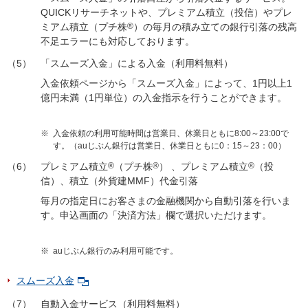
QUICKリサーチネットや、プレミアム積立（投信）やプレ
ミアム積立（プチ株
®
）の毎月の積み立ての銀行引落の残高
不足エラーにも対応しております。
（5）
「スムーズ入金」による入金（利用料無料）
入金依頼ページから「スムーズ入金」によって、1円以上1
億円未満（1円単位）の入金指示を行うことができます。
※
入金依頼の利用可能時間は営業日、休業日ともに8:00～23:00で
す。（auじぶん銀行は営業日、休業日ともに0：15～23：00）
（6）
プレミアム積立
®
（プチ株
®
） 、プレミアム積立
®
（投
信）、積立（外貨建MMF）代金引落
毎月の指定日にお客さまの金融機関から自動引落を行いま
す。申込画面の「決済方法」欄で選択いただけます。
※
auじぶん銀行のみ利用可能です。
スムーズ入金
（7）
自動入金サービス（利用料無料）