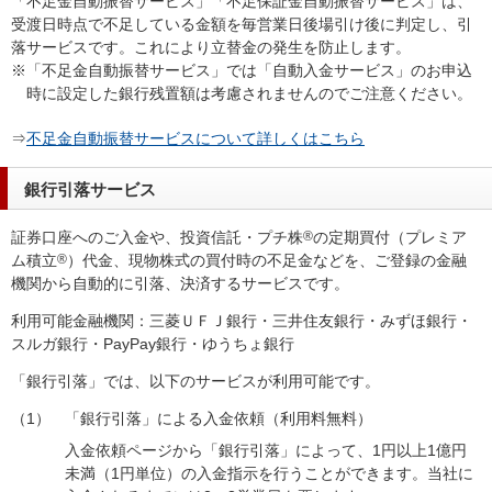
「不足金自動振替サービス」「不足保証金自動振替サービス」は、
受渡日時点で不足している金額を毎営業日後場引け後に判定し、引
落サービスです。これにより立替金の発生を防止します。
※「不足金自動振替サービス」では「自動入金サービス」のお申込
時に設定した銀行残置額は考慮されませんのでご注意ください。
⇒
不足金自動振替サービスについて詳しくはこちら
銀行引落サービス
証券口座へのご入金や、投資信託・プチ株
®
の定期買付（プレミア
ム積立
®
）代金、現物株式の買付時の不足金などを、ご登録の金融
機関から自動的に引落、決済するサービスです。
利用可能金融機関：三菱ＵＦＪ銀行・三井住友銀行・みずほ銀行・
スルガ銀行・PayPay銀行・ゆうちょ銀行
「銀行引落」では、以下のサービスが利用可能です。
（1）
「銀行引落」による入金依頼（利用料無料）
入金依頼ページから「銀行引落」によって、1円以上1億円
未満（1円単位）の入金指示を行うことができます。当社に