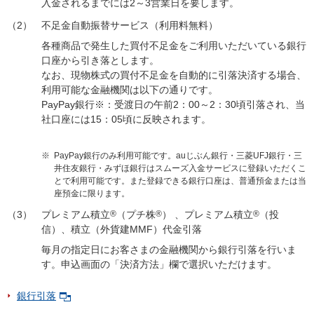
入金されるまでには2～3営業日を要します。
（2）
不足金自動振替サービス（利用料無料）
各種商品で発生した買付不足金をご利用いただいている銀行
口座から引き落とします。
なお、現物株式の買付不足金を自動的に引落決済する場合、
利用可能な金融機関は以下の通りです。
PayPay銀行※：受渡日の午前2：00～2：30頃引落され、当
社口座には15：05頃に反映されます。
※
PayPay銀行のみ利用可能です。auじぶん銀行・三菱UFJ銀行・三
井住友銀行・みずほ銀行はスムーズ入金サービスに登録いただくこ
とで利用可能です。また登録できる銀行口座は、普通預金または当
座預金に限ります。
（3）
プレミアム積立
®
（プチ株
®
） 、プレミアム積立
®
（投
信）、積立（外貨建MMF）代金引落
毎月の指定日にお客さまの金融機関から銀行引落を行いま
す。申込画面の「決済方法」欄で選択いただけます。
銀行引落