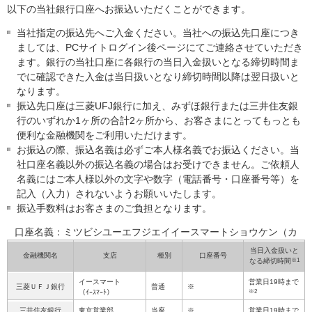
以下の当社銀行口座へお振込いただくことができます。
当社指定の振込先へご入金ください。当社への振込先口座につき
ましては、PCサイトログイン後ページにてご連絡させていただき
ます。銀行の当社口座に各銀行の当日入金扱いとなる締切時間ま
でに確認できた入金は当日扱いとなり締切時間以降は翌日扱いと
なります。
振込先口座は三菱UFJ銀行に加え、みずほ銀行または三井住友銀
行のいずれか1ヶ所の合計2ヶ所から、お客さまにとってもっとも
便利な金融機関をご利用いただけます。
お振込の際、振込名義は必ずご本人様名義でお振込ください。当
社口座名義以外の振込名義の場合はお受けできません。ご依頼人
名義にはご本人様以外の文字や数字（電話番号・口座番号等）を
記入（入力）されないようお願いいたします。
振込手数料はお客さまのご負担となります。
口座名義：ミツビシユーエフジエイイースマートショウケン（カ
当日入金扱いと
金融機関名
支店
種別
口座番号
※1
なる締切時間
イースマート
営業日19時まで
三菱ＵＦＪ銀行
普通
※
※2
（ｲｰｽﾏｰﾄ）
三井住友銀行
東京営業部
当座
※
営業日19時まで