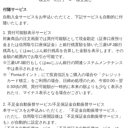
付随サービス
自動入金サービスをお申込いただくと、下記サービスも自動的に付
随いたします。
1. 買付可能額表示サービス
対象商品の注文画面では買付可能額として現金勘定（証券口座預り
金または信用取引口座保証金）と銀行残置額を除いた三菱UFJ銀行
残高もしくはauじぶん銀行残高を合算した金額を表示します。その
金額の範囲内でお取引が可能です。
※三菱UFJ銀行もしくはauじぶん銀行の関連システムメンテナンス
中は表示されません。
※「Pontaポイント」にて投資信託をご購入の場合や「クレジット
カード積立」をご利用の場合、日締め処理のため、午前0:00～翌
0:30頃の間、買付可能額が一時的に本来の額よりも少なく表示さ
れたり、マイナス表示となる場合がございます。
2. 不足金自動振替サービス/不足保証金自動振替サービス
本サービスをお申込みいただくと、「不足金自動振替サービス」
（ただし、信用取引口座開設後は「不足保証金自動振替サービス」
も）が自動的に設定されます。