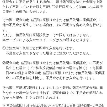
保証金）に不足が発生する場合に、銀行残置額を除いた金額を上限
として不足している金額を三菱UFJ銀行口座もしくはauじぶん銀行
口座から自動的に入金します。
その際に現金勘定（証券口座預り金または信用取引口座保証金）に
他の不足金が発生している場合は、その不足金を含め入金を行いま
す。
ただし、信用取引口座開設後は、その限りではありません。
本サービスによる入金のタイミングは次の通りとなります。
①ご注文時：取引ごとに即時で入金を行います。
不足金が入金できなかった場合はご注文いただけません。
②現金勘定（証券口座預り金または信用取引口座保証金）に不足が
発生した場合（プチ株
®
/投資信託の積立の場合を除く）：毎営業
日20:30頃より現金勘定（証券口座預り金または信用取引口座保証
金）の不足有無を判定し、不足金があれば入金を行います。
その際に三菱UFJ銀行もしくはauじぶん銀行の残高が不足金額に満
たなかった場合は入金を行わず、翌朝6:00までに不足金が解消され
なかった場合、注文は取消しされます。
※
不足金解消される場合はお手数ですがお客さまご自身で証券口座への不足金