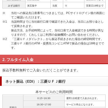
みずほ銀行
第五集中
当座
※
営業日19時まで
※
当社への振込先口座番号につきましては、PCサイトログイン後の画面に
てご確認いただけます。
※1
当該時間までに当社銀行口座で確認できた入金は、当日にお預り金とし
て反映されます。
振込方法、お手続時間によって、当社口座で入金確認できる時間が異な
りますので、くわしくはご利用の金融機関へお問い合わせください。
※2
「三菱ＵＦＪダイレクト」から振込手続きされた場合の締切時間です。
三菱ＵＦＪ銀行のATM・提携先コンビニATMで振込の場合は18時までで
す。
2. フルタイム入金
振込手数料無料でご入金いただくことができます。
ネット振込（EDI）：三菱ＵＦＪ銀行
本サービスのご利用時間
0:15~16:30
通常1分程度で入金されます。
16:30~17:00
サービス停止になります。
営業日