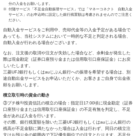
分の入金をお願いします。
※
付随サービス「不足金自動振替サービス」では「マネーコネクト 自動入金
サービス」のお申込時に設定した銀行残置額は考慮されませんのでご注意く
ださい。
自動入金サービスをご利用中、売却代金等の入金予定がある場合で
あっても、当社システムにおいて一時的な不足と判定される場合、
自動入金が行われる場合がございます。
なお、注文後の取消や注文が失効した場合など、余剰金が発生した
際は現金勘定（証券口座預り金または信用取引口座保証金）にお戻
しいたします。
三菱UFJ銀行もしくはauじぶん銀行への振替を希望する場合は、別
途自動出金サービスをお申込いただくか、お客さまご自身で出金依
頼をお願いします。
積立取引時の資金の動き
③プチ株
®
/投資信託の積立の場合：指定日17:00頃に現金勘定（証券
口座預り金または信用取引口座保証金）の不足有無を判定し、不足
金があれば入金を行います。
その際、銀行残置額を除いた三菱UFJ銀行もしくはauじぶん銀行の
残高が不足金額に満たなかった場合は入金は行わず、同日の積立注
文はお預り金の範囲内で下記優先順位での注文となります。不足分