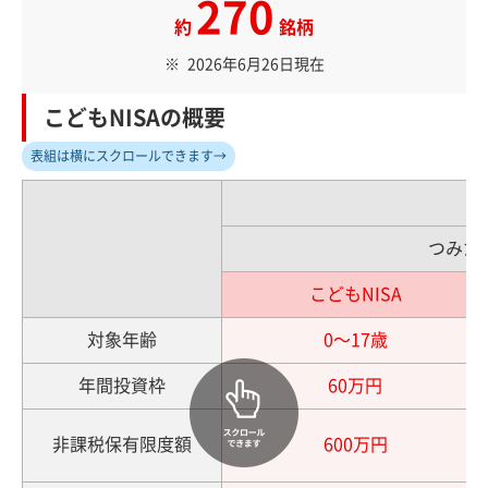
270
約
銘柄
2026年6月26日現在
こどもNISAの概要
表組は横にスクロールできます→
つみた
こどもNISA
対象年齢
0〜17歳
年間投資枠
60万円
非課税保有限度額
600万円