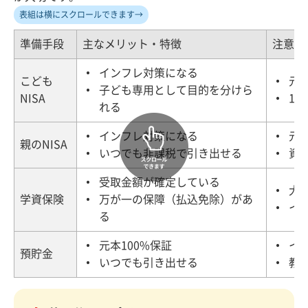
表組は横にスクロールできます→
準備手段
主なメリット・特徴
注意点
インフレ対策になる
こども
元
子ども専用として目的を分けら
NISA
1
れる
インフレ対策になる
元
親のNISA
いつでも非課税で引き出せる
資
受取金額が確定している
大
学資保険
万が一の保障（払込免除）があ
イ
る
元本100%保証
イ
預貯金
いつでも引き出せる
教