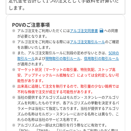
定代金を合計して1つの注文として手数料を計算いた
します。
POVのご注意事項
アルゴ注文をご利用いただくには
アルゴ注文同意書
への同意
が必要となります。
アルゴ注文をご利用になる際には
アルゴ注文取引ルール
のご確認
をお願いいたします。
また、アルゴ注文取引ルールに別段の定めがないときは、
SORの
取引ルール
および
現物取引の取引ルール
、
信用取引の取引ルール
が適用されます。
マーケット状況（マーケットの取引量、特別気配、ストップ高
安、アップティックルール抵触など）によっては全約定しない可
能性があります。
出来高に追随して注文を執行するので、取引量の少ない銘柄では
不利な株価で注文が成立する可能性があります。
当社の提供するアルゴリズムはモルガン・スタンレーのアルゴリ
ズムを利用したものですが、各アルゴリズムの挙動を決定するパ
ラメータは当社にて指定しております。当社が提供するアルゴリ
ズムの名称はモルガン・スタンレーにおける名称とは異なり、こ
れらの名称は当社のサービス名称です。
アルゴリズムの一部は大口取引を行う際などに有効です。
「POV」、「TWAP」、「リバージョン」をご利用いただく際は