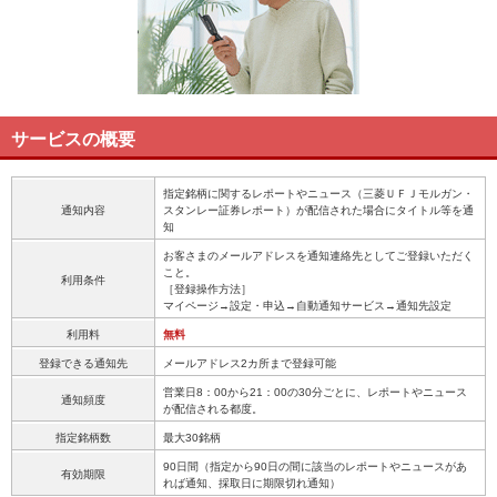
サービスの概要
指定銘柄に関するレポートやニュース（三菱ＵＦＪモルガン・
通知内容
スタンレー証券レポート）が配信された場合にタイトル等を通
知
お客さまのメールアドレスを通知連絡先としてご登録いただく
こと。
利用条件
［登録操作方法］
マイページ→設定・申込→自動通知サービス→通知先設定
利用料
無料
登録できる通知先
メールアドレス2カ所まで登録可能
営業日8：00から21：00の30分ごとに、レポートやニュース
通知頻度
が配信される都度。
指定銘柄数
最大30銘柄
90日間（指定から90日の間に該当のレポートやニュースがあ
有効期限
れば通知、採取日に期限切れ通知）