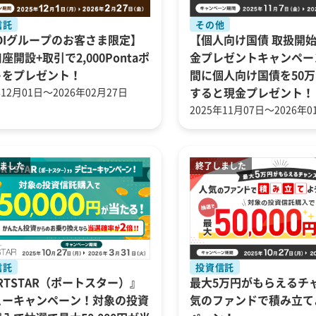
信託
その他
DIグループのお客さま限定】
【個人向け国債 取扱開始
座開設+取引で2,000Pontaポ
金プレゼントキャンペー
トをプレゼント！
間に個人向け国債を50
年12月01日～2026年02月27日
すると現金プレゼント！
2025年11月07日～2026年0
信託
投資信託
RTSTAR（ポートスター）』
最大5万円がもらえるチ
ューキャンペーン！対象の投資
気のファンドで積み立て