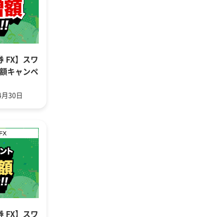
券 FX】スワ
増額キャンペ
4月30日
券 FX】スワ