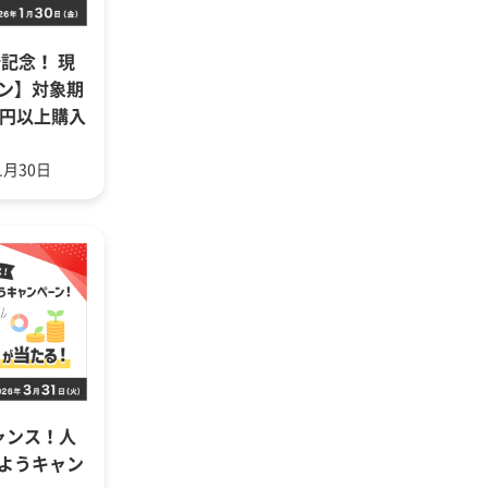
記念！ 現
ン】対象期
万円以上購入
1月30日
ャンス！人
ようキャン