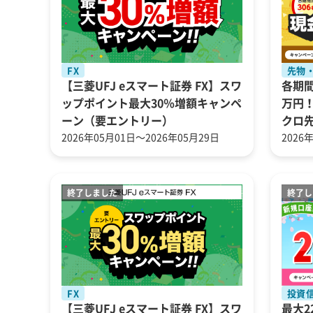
FX
先物・
【三菱UFJ eスマート証券 FX】スワ
各期間
ップポイント最大30％増額キャンペ
万円！
ーン（要エントリー）
クロ
2026年05月01日～2026年05月29日
2026
FX
投資
【三菱UFJ eスマート証券 FX】スワ
最大2