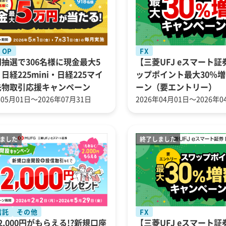
OP
FX
抽選で306名様に現金最大5
【三菱UFJ eスマート証
日経225mini・日経225マイ
ップポイント最大30％
先物取引応援キャンペーン
ーン（要エントリー）
年05月01日～2026年07月31日
2026年04月01日～2026年0
信託
その他
FX
2,000円がもらえる!?新規口座
【三菱UFJ eスマート証