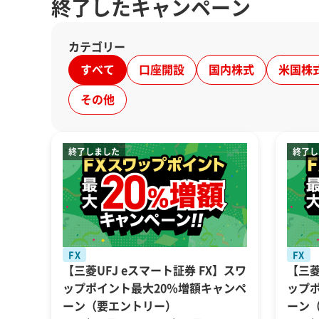
終了したキャンペーン
カテゴリー
すべて
口座開設
国内株式
米国株
その他
FX
FX
【三菱UFJ eスマート証券 FX】スワ
【三菱
ップポイント最大20％増額キャンペ
ップ
ーン（要エントリー）
ーン