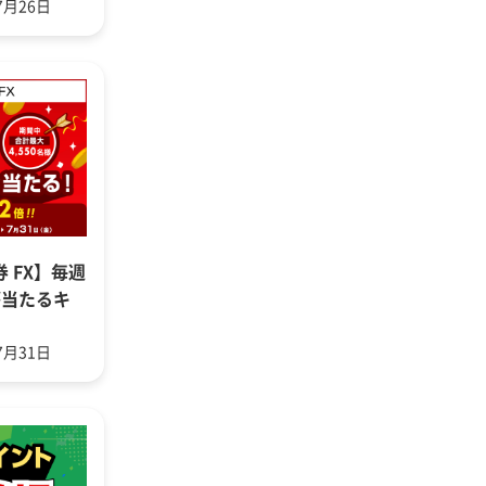
7月26日
券 FX】毎週
円が当たるキ
7月31日