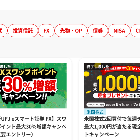
式
投資信託
FX
先物・OP
債券
NISA
C
米国株式
UFJ eスマート証券 FX】スワ
米国株式2回買付で毎週
ポイント最大30％増額キャンペ
最大1,000円が当たる
（要エントリー）
トキャンペーン