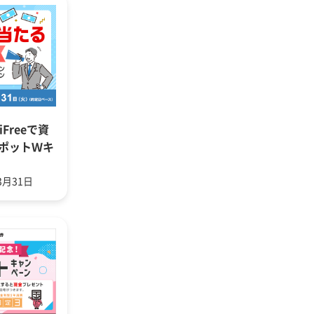
Freeで資
ポットＷキ
3月31日