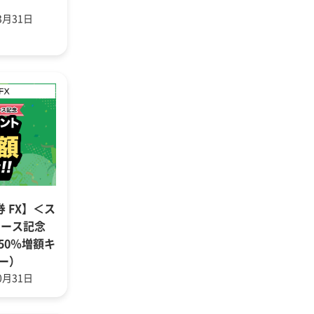
3月31日
券 FX】＜ス
リース記念
50％増額キ
ー）
0月31日