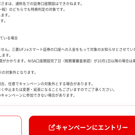
客さまは、通称名での証券口座開設はできかねます。
・一般）のどちらでも特典判定の対象です。
します。
です。
っている場合
せん。三菱UFJ eスマート証券の口座への入金をもって対象のお知らせとさせてい
します。
時間がかかります。NISA口座開設完了日（税務署審査承認）が10月1日以降の場合は
④の対象外となります。
場合、任意でキャンペーンの対象外とする場合があります。
なく中止または変更・延長になることもございますのでご了承ください。
のキャンペーンに参加できない場合があります。
キャンペーンに
エントリー