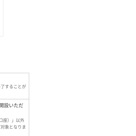
終了することが
を開設いただ
X口座）」以外
ば対象となりま