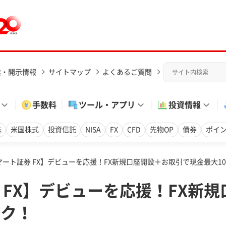
業・開示情報
サイトマップ
よくあるご質問
手数料
ツール・アプリ
投資情報
株
米国株式
投資信託
NISA
FX
CFD
先物OP
債券
ポイ
スマート証券 FX】デビューを応援！FX新規口座開設＋お取引で現金最大1
券 FX】デビューを応援！FX
ック！