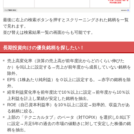
最後に右上の検索ボタンを押すとスクリーニングされた銘柄を一覧
で見れます。
並び替えは検索結果一覧の画面からも可能です。
長期投資向けの優良銘柄を探したい！
売上高変化率（決算の売上高が前年度比からどのくらい伸びた
か）を0以上に設定する→売上が前年度から成長していない銘柄を
除外。
EPS（1株あたり純利益）を０以上に設定する。→赤字の銘柄を除
外。
経常利益変化率を前年度比で10％以上に設定→前年度から10％以
上利益を計上し業績が安定した銘柄を抽出。
ROE（自己資本利益率）を10％以上に設定→効率的、収益力があ
る銘柄に絞る。
上部の「テクニカルタブ」のベータ（対TOPIX）を選択し0.8以下
に設定→月足5年の過去の市場の値動きに対して安定した株価の銘
柄を抽出。