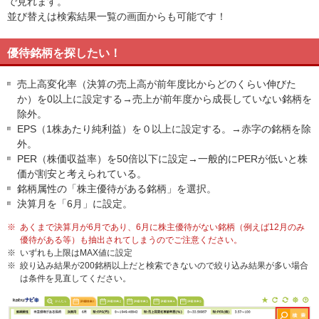
で見れます。
並び替えは検索結果一覧の画面からも可能です！
優待銘柄を探したい！
売上高変化率（決算の売上高が前年度比からどのくらい伸びた
か）を0以上に設定する→売上が前年度から成長していない銘柄を
除外。
EPS（1株あたり純利益）を０以上に設定する。→赤字の銘柄を除
外。
PER（株価収益率）を50倍以下に設定→一般的にPERが低いと株
価が割安と考えられている。
銘柄属性の「株主優待がある銘柄」を選択。
決算月を「6月」に設定。
※
あくまで決算月が6月であり、6月に株主優待がない銘柄（例えば12月のみ
優待がある等）も抽出されてしまうのでご注意ください。
※
いずれも上限はMAX値に設定
※
絞り込み結果が200銘柄以上だと検索できないので絞り込み結果が多い場合
は条件を見直してください。