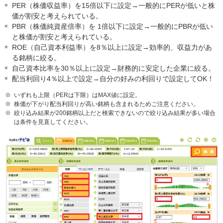
PER（株価収益率）を15倍以下に設定→一般的にPERが低いと株
価が割安と考えられている。
PBR（株価純資産倍率）を 1倍以下に設定→一般的にPBRが低い
と株価が割安と考えられている。
ROE（自己資本利益率）を8％以上に設定→効率的、収益力があ
る銘柄に絞る。
自己資本比率を30％以上に設定→財務的に安定した企業に絞る。
配当利回り4％以上で設定→自分の好みの利回りで設定してOK！
※
いずれも上限（PERは下限）はMAX値に設定。
※
株価が下がり配当利回りが高い銘柄も含まれるためご注意ください。
※
絞り込み結果が200銘柄以上だと検索できないので絞り込み結果が多い場合
は条件を見直してください。