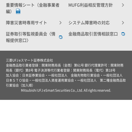
重要情報シート（金融事業者
MUFG利益相反管理方針
編）
障害災害時専用サイト
システム障害時の対応
証券取引等監視委員会〈情
金融商品取引苦情相談窓口
報提供窓口〉
三菱UFJ eスマート証券株式会社
金融商品取引業者登録：関東財務局長（金商）第61号 銀行代理業許可：関東財務
局長（銀代）第8号 電子決済等代行業者登録：関東財務局長（電代）第18号
加入協会：日本証券業協会・一般社団法人 金融先物取引業協会・一般社団法人
日本ＳＴＯ協会・一般社団法人資産運用業協会・一般社団法人 第二種金融商品取
引業協会（加入順）
Mitsubishi UFJ eSmart Securities Co., Ltd. All rights reserved.