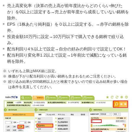
売上高変化率（決算の売上高が前年度比からどのくらい伸びた
か）を0以上に設定する→売上が前年度から成長していない銘柄を
除外。
EPS（1株あたり純利益）を０以上に設定する。→赤字の銘柄を除
外。
投資金額10万円に設定→10万円以下で購入できる銘柄で絞り込
み。
配当利回り4％以上で設定→自分の好みの利回りで設定してOK！
配当利回り変化率1.2以上で設定→1年前比で減配になっている銘
柄を除外。
※
いずれも上限はMAX値に設定。
※
株価が下がり配当利回りが高い銘柄も含まれるためご注意ください。
※
絞り込み結果が200銘柄以上だと検索できないので絞り込み結果が多い場合
は条件を見直してください。