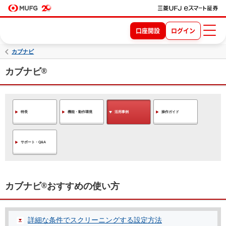
口座開設
ログイン
カブナビ
カブナビ
®
特長
機能・動作環境
活用事例
操作ガイド
サポート・Q&A
カブナビ
®
おすすめの使い方
詳細な条件でスクリーニングする設定方法