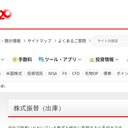
業・開示情報
サイトマップ
よくあるご質問
手数料
ツール・アプリ
投資情報
株
米国株式
投資信託
NISA
FX
CFD
先物OP
債券
ポイ
出庫）
株式振替（出庫）
当社で保有いただいている株式を他社に振替するお手続きです。