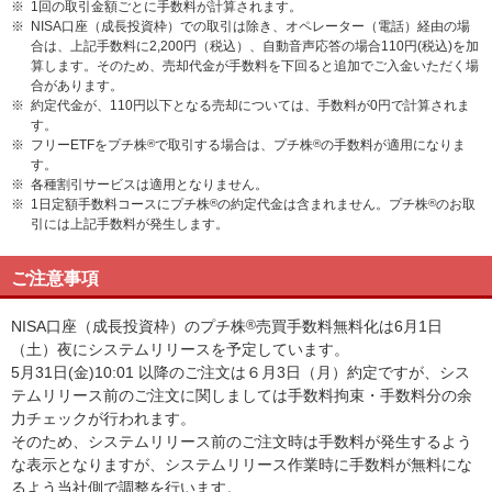
※
1回の取引金額ごとに手数料が計算されます。
※
NISA口座（成長投資枠）での取引は除き、オペレーター（電話）経由の場
合は、上記手数料に2,200円（税込）、自動音声応答の場合110円(税込)を加
算します。そのため、売却代金が手数料を下回ると追加でご入金いただく場
合があります。
※
約定代金が、110円以下となる売却については、手数料が0円で計算されま
す。
※
フリーETFをプチ株
®
で取引する場合は、プチ株
®
の手数料が適用になりま
す。
※
各種割引サービスは適用となりません。
※
1日定額手数料コースにプチ株
®
の約定代金は含まれません。プチ株
®
のお取
引には上記手数料が発生します。
ご注意事項
NISA口座（成長投資枠）のプチ株
®
売買手数料無料化は6月1日
（土）夜にシステムリリースを予定しています。
5月31日(金)10:01 以降のご注文は６月3日（月）約定ですが、シス
テムリリース前のご注文に関しましては手数料拘束・手数料分の余
力チェックが行われます。
そのため、システムリリース前のご注文時は手数料が発生するよう
な表示となりますが、システムリリース作業時に手数料が無料にな
るよう当社側で調整を行います。