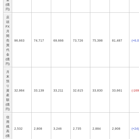
(億
円)
店
頭
FX
月
間
売
96,663
74,717
69,666
73,726
75,398
81,487
(+6,
買
代
金
(億
円)
月
末
預
り
資
32,984
33,139
33,211
32,615
33,830
33,661
(-169
産
額
(億
円)
信
用
残
2,532
2,808
3,246
2,735
2,884
2,908
(+24)
高
(億