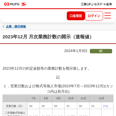
口座開設
ログイン
企業・開示情報
2023年12月 月次業務計数の開示（速報値）
2024年1月9日
2023年12月の約定金額等の業務計数を開示致します。
記
１．営業日数および株式等個人市場(2023年7月～2023年12月)
(カッ
コ内は前月比)
7月
8月
9月
10月
11月
12月
営業日数（日）
20
22
20
21
20
21
(+1)
二市場株式等個人