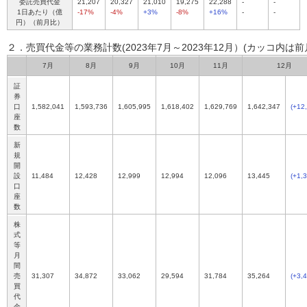
委託売買代金
21,207
20,327
21,010
19,275
22,288
-
-
1日あたり（億
-17%
-4%
+3%
-8%
+16%
-
-
円）（前月比）
２．売買代金等の業務計数(2023年7月～2023年12月）
(カッコ内は前
7月
8月
9月
10月
11月
12月
証
券
口
1,582,041
1,593,736
1,605,995
1,618,402
1,629,769
1,642,347
(+12
座
数
新
規
開
設
11,484
12,428
12,999
12,994
12,096
13,445
(+1,
口
座
数
株
式
等
月
間
売
31,307
34,872
33,062
29,594
31,784
35,264
(+3,
買
代
金