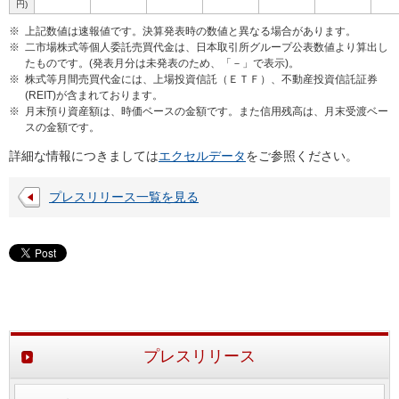
円)
※
上記数値は速報値です。決算発表時の数値と異なる場合があります。
※
二市場株式等個人委託売買代金は、日本取引所グループ公表数値より算出し
たものです。(発表月分は未発表のため、「－」で表示)。
※
株式等月間売買代金には、上場投資信託（ＥＴＦ）、不動産投資信託証券
(REIT)が含まれております。
※
月末預り資産額は、時価ベースの金額です。また信用残高は、月末受渡ベー
スの金額です。
詳細な情報につきましては
エクセルデータ
をご参照ください。
プレスリリース一覧を見る
プレスリリース