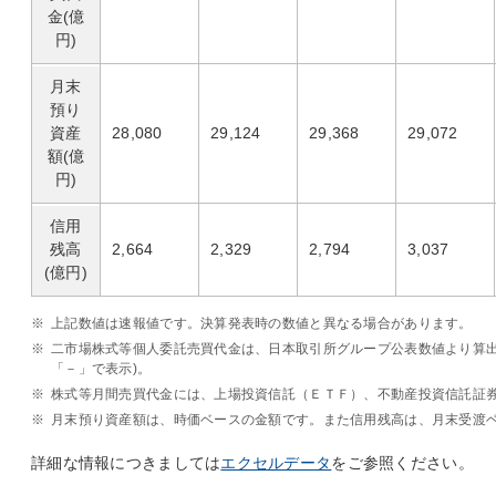
金(億
円)
月末
預り
資産
28,080
29,124
29,368
29,072
額(億
円)
信用
残高
2,664
2,329
2,794
3,037
(億円)
※
上記数値は速報値です。決算発表時の数値と異なる場合があります。
※
二市場株式等個人委託売買代金は、日本取引所グループ公表数値より算出
「－」で表示)。
※
株式等月間売買代金には、上場投資信託（ＥＴＦ）、不動産投資信託証券(
※
月末預り資産額は、時価ベースの金額です。また信用残高は、月末受渡
詳細な情報につきましては
エクセルデータ
をご参照ください。