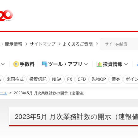
業・開示情報
サイトマップ
よくあるご質問
手数料
ツール・アプリ
投資情報
株
米国株式
投資信託
NISA
FX
CFD
先物OP
債券
ポイ
ース
>
2023年5月 月次業務計数の開示（速報値）
2023年5月 月次業務計数の開示（速報