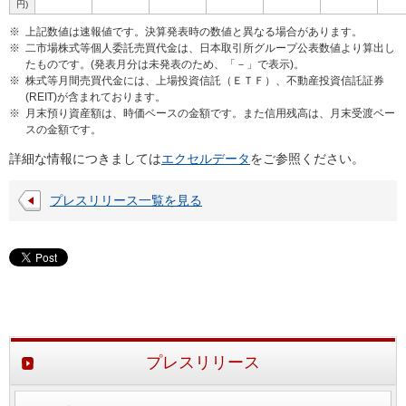
円)
※
上記数値は速報値です。決算発表時の数値と異なる場合があります。
※
二市場株式等個人委託売買代金は、日本取引所グループ公表数値より算出し
たものです。(発表月分は未発表のため、「－」で表示)。
※
株式等月間売買代金には、上場投資信託（ＥＴＦ）、不動産投資信託証券
(REIT)が含まれております。
※
月末預り資産額は、時価ベースの金額です。また信用残高は、月末受渡ベー
スの金額です。
詳細な情報につきましては
エクセルデータ
をご参照ください。
プレスリリース一覧を見る
プレスリリース