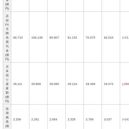
(億
円)
店
頭
FX
月
間
売
96,710
106,138
85,807
81,152
70,075
94,010
(+23
買
代
金
(億
円)
月
末
預
り
資
28,111
28,869
28,080
29,124
29,368
29,072
(-296
産
額
(億
円)
信
用
残
2,206
2,261
2,664
2,329
2,794
3,037
(+24
高
(億