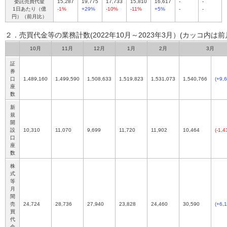
委託売買代金
15,287
19,775
17,733
15,810
16,617
-
-
1日あたり（億
-1%
+29%
-10%
-11%
+5%
-
-
円）（前月比）
２．売買代金等の業務計数(2022年10月～2023年3月）
(カッコ内は前
10月
11月
12月
1月
2月
3月
証
券
口
1,489,160
1,499,590
1,508,633
1,519,823
1,531,073
1,540,766
(+9,
座
数
新
規
開
設
10,310
11,070
9,699
11,720
11,902
10,464
(-1,4
口
座
数
株
式
等
月
間
売
24,724
28,736
27,940
23,828
24,460
30,590
(+6,
買
代
金