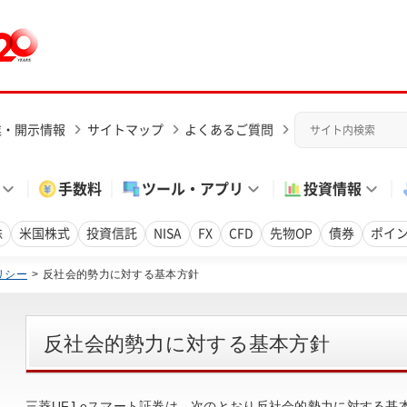
業・開示情報
サイトマップ
よくあるご質問
手数料
ツール・アプリ
投資情報
株
米国株式
投資信託
NISA
FX
CFD
先物OP
債券
ポイ
リシー
反社会的勢力に対する基本方針
反社会的勢力に対する基本方針
三菱UFJ eスマート証券は、次のとおり反社会的勢力に対する