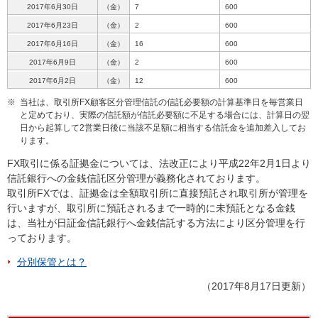
2017年6月30日
（金）
7
600
2017年6月23日
（金）
2
600
2017年6月16日
（金）
16
600
2017年6月9日
（金）
2
600
2017年6月2日
（金）
12
600
※
当社は、取引所FX顧客区分管理信託の信託必要額の計算基準日を毎営業日
と定めており、実際の信託額が信託必要額に不足する場合には、計算日の翌
日から起算して2営業日後に当該不足額に相当する信託金を追加差入してお
ります。
FX取引に係る証拠金については、法改正により平成22年2月1日より
信託銀行への金銭信託区分管理が義務化されております。
取引所FXでは、証拠金は全額取引所に直接預託され取引所が管理を
行いますが、取引所に預託されるまで一時的に未預託となる金銭
は、当社が日証金信託銀行へ金銭信託する方法により区分管理を行
っております。
分別保管とは？
（2017年8月17日更新）