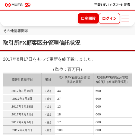
口座開設
ログイン
その他情報開示
取引所FX顧客区分管理信託状況
2017年8月17日をもって更新を終了致しました。
（単位：百万円）
取引所FX顧客区分管理
取引所FX顧客区分管理
差替計算基準日
曜日
信託必要額
信託額（差替期日残高）
2017年8月10日
（木）
44
600
2017年8月4日
（金）
27
600
2017年7月28日
（金）
13
600
2017年7月21日
（金）
18
600
2017年7月14日
（金）
17
600
2017年7月7日
（金）
108
600