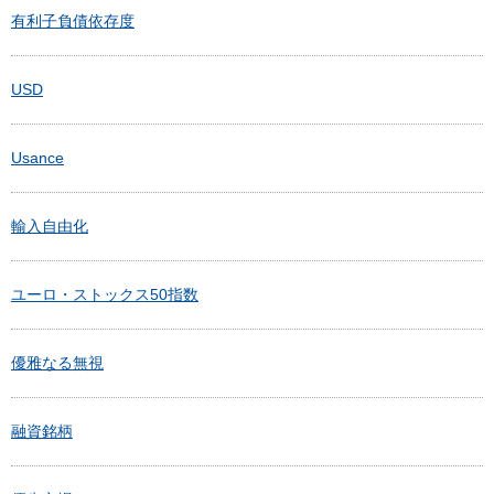
有利子負債依存度
USD
Usance
輸入自由化
ユーロ・ストックス50指数
優雅なる無視
融資銘柄