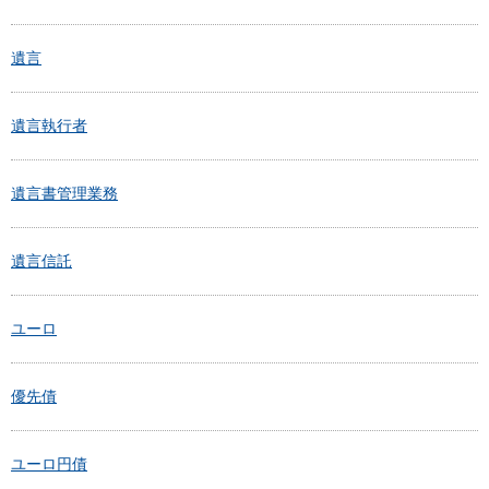
遺言
遺言執行者
遺言書管理業務
遺言信託
ユーロ
優先債
ユーロ円債