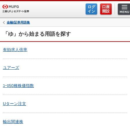
ログ
口座
イン
開設
金融/証券用語集
「ゆ」から始まる用語を探す
有効求人倍率
ユアーズ
ﾕｰﾛ50種株価指数
Uターン注文
輸出関連株