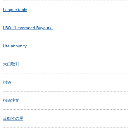
League table
LBO（Leveraged Buyout）
Life annunity
大口取引
指値
指値注文
流動性の罠