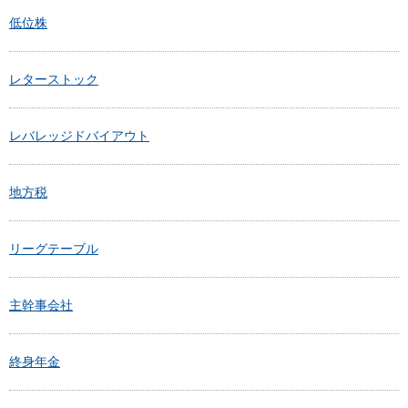
低位株
レターストック
レバレッジドバイアウト
地方税
リーグテーブル
主幹事会社
終身年金