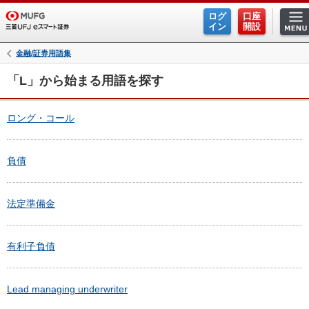
ログ
口座
イン
開設
金融/証券用語集
「L」から始まる用語を探す
ロング・コール
負債
法定準備金
有利子負債
Lead managing underwriter