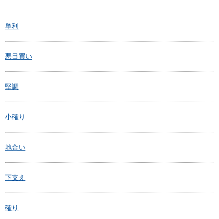
単利
悪目買い
堅調
小確り
地合い
下支え
確り