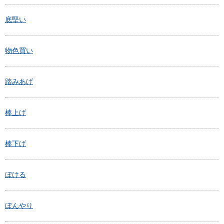
底堅い
物色買い
踏みあげ
棒上げ
棒下げ
ぼける
ぼんやり