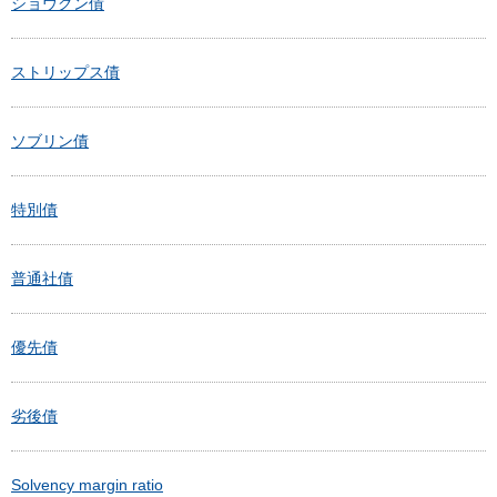
ショウグン債
ストリップス債
ソブリン債
特別債
普通社債
優先債
劣後債
Solvency margin ratio