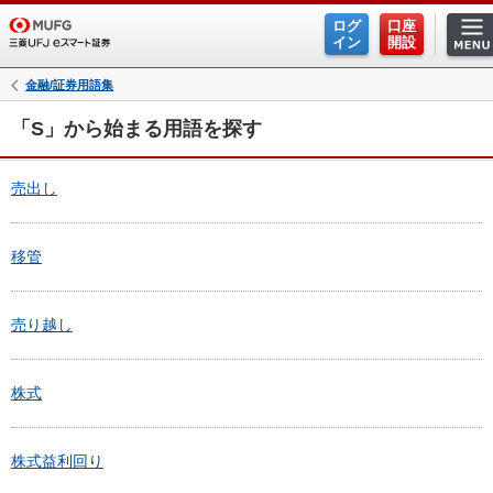
ログ
口座
イン
開設
金融/証券用語集
「S」から始まる用語を探す
売出し
移管
売り越し
株式
株式益利回り