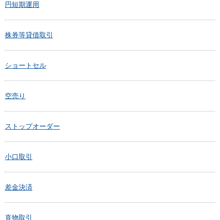
円短期運用
株券等貸借取引
ショートセル
空売り
ストップオーダー
小口取引
差金決済
直物取引