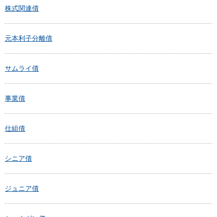
株式関連債
元本利子分離債
サムライ債
事業債
仕組債
シニア債
ジュニア債