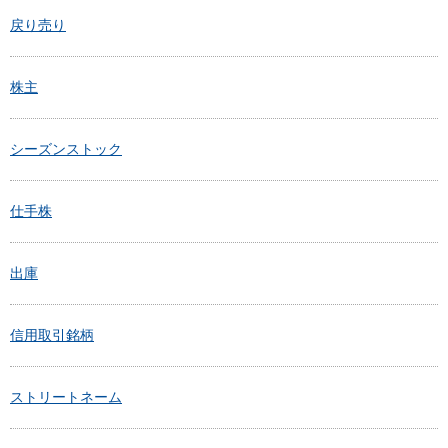
戻り売り
株主
シーズンストック
仕手株
出庫
信用取引銘柄
ストリートネーム