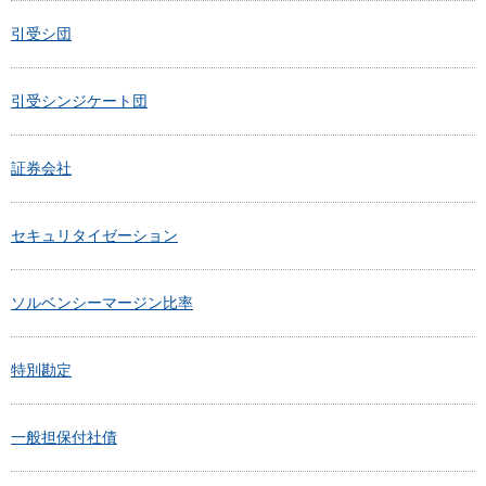
引受シ団
引受シンジケート団
証券会社
セキュリタイゼーション
ソルベンシーマージン比率
特別勘定
一般担保付社債