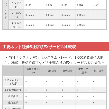
ス
ランド／
3.0銭
3.8銭
3.9銭
5.0銭
6.0銭
プ
円
レ
ユーロ/米
ッ
0.8pips
1.0pips
0.9pips
3.0pips
-
ドル
ド
豪ドル／
1.8pips
2.0pips
1.9pips
4.0pips
-
米ドル
主要ネット証券5社店頭FXサービス比較表
～当社「シストレFX」はシステムトレード、1,000通貨単位の取
引、株式・投信担保可など「全部入りのFX」サービスをご提供～
当社シストレ
マネック
SBI証券
楽天証券
松井証券
FX
ス証券
システムトレー
○
×
×
○
×
ド対応
1,000通貨取引
○
○
○
○
×
株式担保
○
○
×
×
×
投信担保
○
×
×
×
×
レート配信3桁