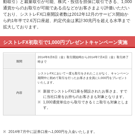
動取引）と裁量取引が可能、株式・投信を担保に取引できる、1,000
通貨からのお取引が可能である点などがお客さまより評価いただい
ており、シストレFX口座開設者数は2012年12月のサービス開始か
ら約1年半で2.6万口座超、約定代金は累計30兆円を超える水準まで
拡大しております。
シストレFX初取引で1,000円プレゼントキャンペーン実施
2014年6月6日（金）取引開始時から2014年7月4日（金）取引終了
期間
時まで
シストレFXにおいて一度も取引をされたことがなく、キャンペーン
期間中に初めて取引を行ったお客さま全員に1,000円をプレゼント
いたします。
※
新規でシストレFX口座を開設されたお客さま、すで
内容
に当社口座をお持ちのお客さまも対象となります。
※
1,000通貨単位から取引できるミニ取引も対象としま
す。
※
2014年7月中に証券口座へ1,000円を入金いたします。