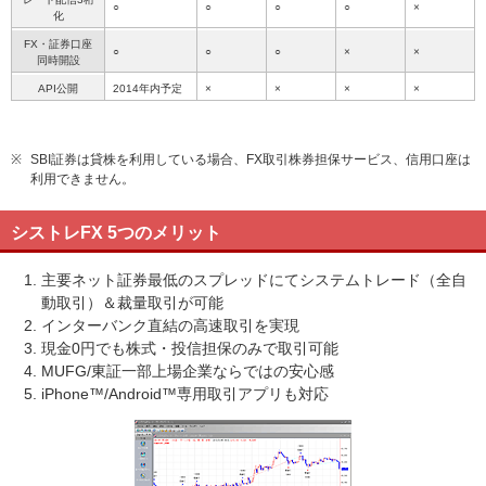
○
○
○
○
×
化
FX・証券口座
○
○
○
×
×
同時開設
API公開
2014年内予定
×
×
×
×
※
SBI証券は貸株を利用している場合、FX取引株券担保サービス、信用口座は
利用できません。
シストレFX 5つのメリット
主要ネット証券最低のスプレッドにてシステムトレード（全自
動取引）＆裁量取引が可能
インターバンク直結の高速取引を実現
現金0円でも株式・投信担保のみで取引可能
MUFG/東証一部上場企業ならではの安心感
iPhone™/Android™専用取引アプリも対応