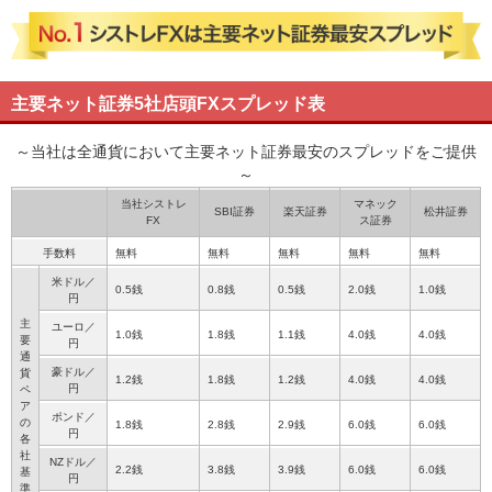
主要ネット証券5社店頭FXスプレッド表
～当社は全通貨において主要ネット証券最安のスプレッドをご提供
～
当社シストレ
マネック
SBI証券
楽天証券
松井証券
FX
ス証券
手数料
無料
無料
無料
無料
無料
米ドル／
0.5銭
0.8銭
0.5銭
2.0銭
1.0銭
円
主
ユーロ／
1.0銭
1.8銭
1.1銭
4.0銭
4.0銭
要
円
通
豪ドル／
貨
1.2銭
1.8銭
1.2銭
4.0銭
4.0銭
円
ペ
ア
ポンド／
の
1.8銭
2.8銭
2.9銭
6.0銭
6.0銭
円
各
社
NZドル／
2.2銭
3.8銭
3.9銭
6.0銭
6.0銭
基
円
準