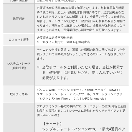
代用有価証券
当社の指定する株式/投資信託
必要証拠金維持率100%未満で追証となります。毎営業日取引時間
終了後に判定、差し入れ期限は同日午後3時です。追加証拠金を差
し入れるとリアルタイムに解消します。全建玉の決済による解消の
追証判定
場合は、リアルタイムではなく、翌営業日から新規の取引が可能に
なります。期限までに解消しない場合は、全建玉が強制決済になり
ます（その場合も、翌営業日から新規の取引が可能になります）。
必要証拠金維持率75%未満
ロスカット基準
リアルタイム判定で、全建玉を強制決済
テクニカル指標を選択し、選択した指標の数値に基づき設定した売
買シグナルで自動売買を行うことができる取引ツールを提供してい
ます。
システムトレード
※
当取引ツールをご利用いただく場合、当社が提示す
（自動売買）
る「確認書」に同意いただき、差し入れていただく
必要があります。
パソコンWeb、モバイル（iモード、Yahoo!ケータイ、Ezweb）、
取引チャネル
スマートフォン、トレーディングツール、スマートフォンアプリ
（シストレFX for iPhone、シストレFX for Android）
プログラミング不要の簡単操作で、ストラテジーの作成/分析と全自
動取引を実現するシストレツールに連動したリッチクライアント提
供（Windows版）
【チャート】
シンプルチャート（パソコンweb）：最大4通貨ペア