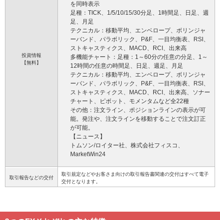
を同時表示
足種：TICK、1/5/10/15/30分足、1時間足、日足、週
足、月足
テクニカル：移動平均、エンベロープ、ボリンジャ
ーバンド、パラボリック、P&F、一目均衡表、RSI、
ストキャスティクス、MACD、RCI、出来高
投資情報
多機能チャート：足種：1～60分の任意の分足、1～
【無料】
12時間の任意の時間足、日足、週足、月足
テクニカル：移動平均、エンベロープ、ボリンジャ
ーバンド、パラボリック、P&F、一目均衡表、RSI、
ストキャスティクス、MACD、RCI、出来高、ソナー
チャート、ピボット、モメンタムなど全22種
その他：注文ライン、ポジションラインの表示が可
能。発注や、注文ラインを移動することで注文訂正
が可能。
【ニュース】
トムソン/ロイター社、株式会社フィスコ、
MarketWin24
取引規定などやお客さま向けの取引報告書関連の交付はすべて電子
取引報告などの交付
交付となります。