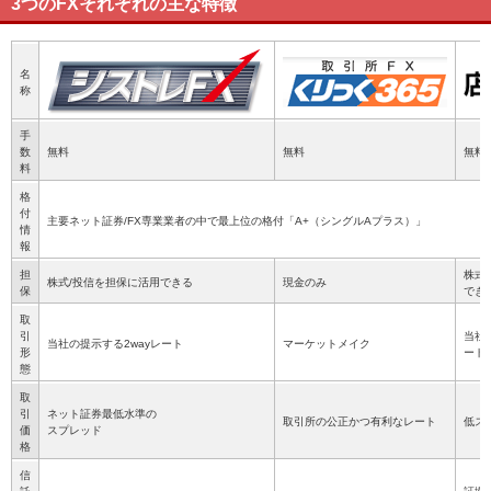
3つのFXそれぞれの主な特徴
名
称
手
数
無料
無料
無料
料
格
付
主要ネット証券/FX専業業者の中で最上位の格付「A+（シングルAプラス）」
情
報
担
株式
株式/投信を担保に活用できる
現金のみ
保
でき
取
引
当社
当社の提示する2wayレート
マーケットメイク
形
ート
態
取
引
ネット証券最低水準の
取引所の公正かつ有利なレート
低ス
価
スプレッド
格
信