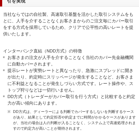
引を実現
当社ならではの自社製、高速取引基盤を活かした取引システムをも
とに、人手を介することなくお客さまからのご注文毎にカバー取引
をする方式を採用しているため、クリアで公平性の高いレートを提
供いたします。
インターバンク直結（NDD方式）の特徴
お客さまの注文が人手を介することなく当社のカバー先金融機関
に自動カバーされます。
提示レートが実勢レートと異なったり、急激にスプレッドに開き
が出たり、約定時にスリッページが発生することなど、お客さま
に不利益となることが発生しづらい方式です。レート操作や、ス
トップ狩りなどは一切行いません。
DD方式（トレーダーがカバー取引を行う方式）と比較すると約定
力が高い傾向にあります。
※
DD方式は、ディーラーによる判断でカバーするしないを判断するケース
があり、結果として約定拒否や約定までに時間がかかるケースがあります
が、当社の場合は人の判断が入ることなく、システム上で高速処理されま
すので約定力が高いことが期待されます。