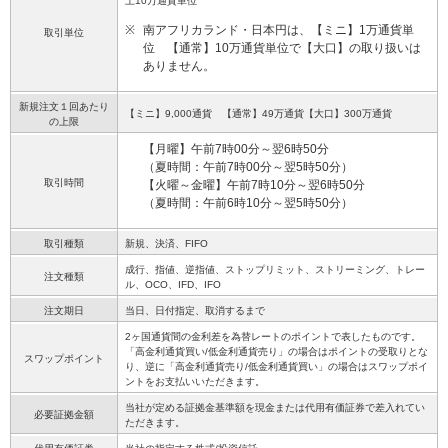
上10万通貨単位
※
南アフリカランド・日本円は、【ミニ】1万通貨単
取引単位
位 【通常】10万通貨単位で【大口】の取り扱いは
ありません。
新規注文１回あたり
【ミニ】9,000通貨 【通常】49万通貨【大口】300万通貨
の上限
【月曜】午前7時00分～翌6時50分
（夏時間：午前7時00分～翌5時50分）
取引時間
【火曜～金曜】午前7時10分～翌6時50分
（夏時間：午前6時10分～翌5時50分）
取引種類
新規、決済、FIFO
成行、指値、逆指値、ストップリミット、ストリーミング、トレー
注文種類
ル、OCO、IFD、IFO
注文期日
当日、日付指定、取消するまで
2ヶ国通貨間の金利差を為替レートのポイントで表したものです。
「高金利通貨買い/低金利通貨売り」の場合はポイントの受取りとな
スワップポイント
り、逆に「高金利通貨売り/低金利通貨買い」の場合はスワップポイ
ントをお支払いいただきます。
当社が定める証拠金基準額を現金または代用有価証券で差入れてい
必要証拠金額
ただきます。