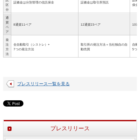
託
証拠
証拠金は分別管理の信託保全
証拠金は取引所預託
区
保全
分
通
貨
8通貨11ペア
12通貨23ペア
10通
ペ
ア
発
注
全自動取引（シストレ）+
取引所の発注方法＋当社独自の自
自動
方
7つの発注方法
動売買
5つ
法
プレスリリース一覧を見る
プレスリリース