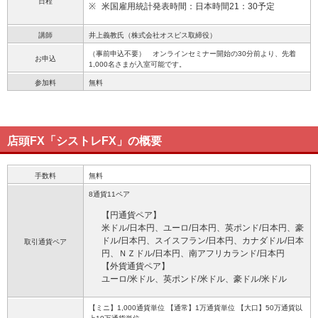
日程
※
米国雇用統計発表時間：日本時間21：30予定
講師
井上義教氏（株式会社オスピス取締役）
（事前申込不要） オンラインセミナー開始の30分前より、先着
お申込
1,000名さまが入室可能です。
参加料
無料
店頭FX「シストレFX」の概要
手数料
無料
8通貨11ペア
【円通貨ペア】
米ドル/日本円、ユーロ/日本円、英ポンド/日本円、豪
ドル/日本円、スイスフラン/日本円、カナダドル/日本
取引通貨ペア
円、ＮＺドル/日本円、南アフリカランド/日本円
【外貨通貨ペア】
ユーロ/米ドル、英ポンド/米ドル、豪ドル/米ドル
【ミニ】1,000通貨単位 【通常】1万通貨単位 【大口】50万通貨以