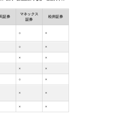
マネックス
天証券
松井証券
証券
○
×
○
×
×
×
×
×
○
×
×
×
×
×