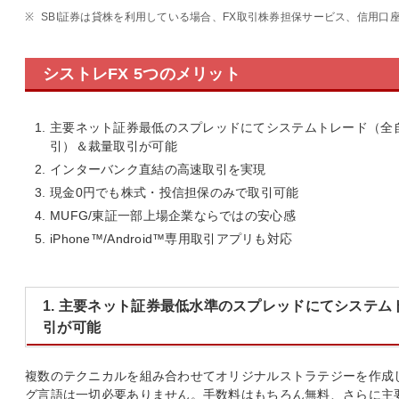
※
SBI証券は貸株を利用している場合、FX取引株券担保サービス、信用口
シストレFX 5つのメリット
主要ネット証券最低のスプレッドにてシステムトレード（全
引）＆裁量取引が可能
インターバンク直結の高速取引を実現
現金0円でも株式・投信担保のみで取引可能
MUFG/東証一部上場企業ならではの安心感
iPhone™/Android™専用取引アプリも対応
1. 主要ネット証券最低水準のスプレッドにてシステ
引が可能
複数のテクニカルを組み合わせてオリジナルストラテジーを作成
グ言語は一切必要ありません。手数料はもちろん無料、さらに主