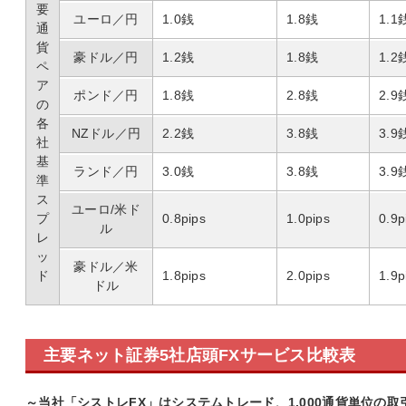
要
ユーロ／円
1.0銭
1.8銭
1.1
通
貨
豪ドル／円
1.2銭
1.8銭
1.2
ペ
ア
ポンド／円
1.8銭
2.8銭
2.9
の
各
NZドル／円
2.2銭
3.8銭
3.9
社
基
ランド／円
3.0銭
3.8銭
3.9
準
ス
ユーロ/米ド
プ
0.8pips
1.0pips
0.9p
ル
レ
ッ
豪ドル／米
ド
1.8pips
2.0pips
1.9p
ドル
主要ネット証券5社店頭FXサービス比較表
～当社「シストレFX」はシステムトレード、1,000通貨単位の