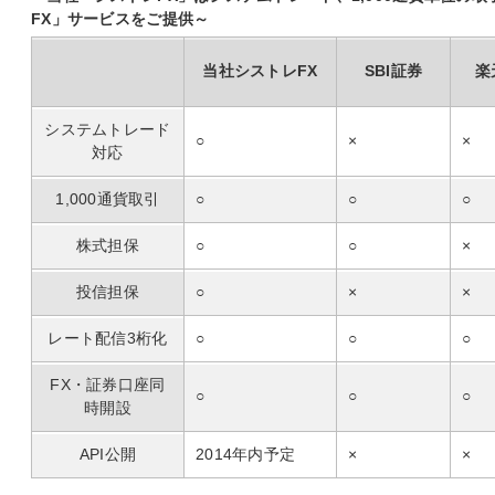
FX」サービスをご提供～
当社シストレFX
SBI証券
楽
システムトレード
○
×
×
対応
1,000通貨取引
○
○
○
株式担保
○
○
×
投信担保
○
×
×
レート配信3桁化
○
○
○
FX・証券口座同
○
○
○
時開設
API公開
2014年内予定
×
×