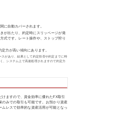
機関に自動カバーされます。
開きが出たり、約定時にスリッページが発
い方式です。レート操作や、ストップ狩り
約定力が高い傾向にあります。
ースがあり、結果として約定拒否や約定までに時
く、システム上で高速処理されますので約定力
だけますので、資金効率に優れたFX取引
保のみでの取引も可能です。お預かり資産
ームレスで効率的な資産活用が可能となっ