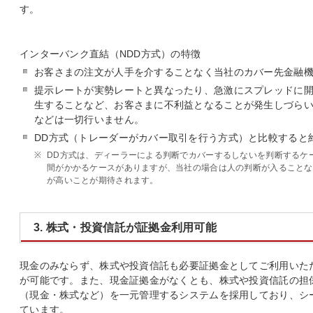
す。
インターバンク直結（NDD方式）の特徴
お客さまの注文が人手を介することなく当社のカバー先金融
提示レートが実勢レートと異なったり、急激にスプレッドに
生することなど、お客さまに不利益となることが発生しづら
などは一切行いません。
DD方式（トレーダーがカバー取引を行う方式）と比較すると
※
DD方式は、ディーラーによる判断でカバーするしないを判断するケ
間がかかるケースがありますが、当社の場合は人の判断が入ることな
が高いことが期待されます。
3. 株式・投資信託が証拠金利用可能
現金のみならず、株式や投資信託も必要証拠金としてご利用いた
が可能です。また、現金証拠金がなくとも、株式や投資信託の担
（現金・株式など）を一元管理するシステムを採用しており、シ
ています。