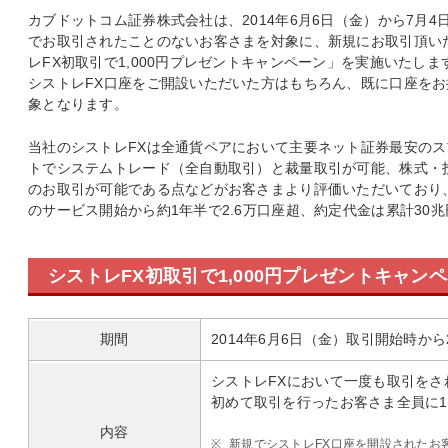
カブドットコム証券株式会社は、2014年6月6日（金）から7月
でお取引されたことのないお客さまを対象に、新規にお取引頂いた
レFX初取引で1,000円プレゼントキャンペーン」を実施いたし
シストレFX口座をご開設いただいた方はもちろん、既に口座を
象となります。
当社のシストレFXは全通貨ペアにおいて主要ネット証券最安の
トでシステムトレード（全自動取引）と裁量取引が可能、株式・投
のお取引が可能である点などがお客さまより評価いただいており、シ
のサービス開始から約1年半で2.6万口座超、約定代金は累計30
シストレFX初取引で1,000円プレゼントキャン
期間
2014年6月6日（金）取引開始時から
シストレFXにおいて一度も取引を
初めて取引を行ったお客さま全員に1
内容
※
新規でシストレFX口座を開設されたお