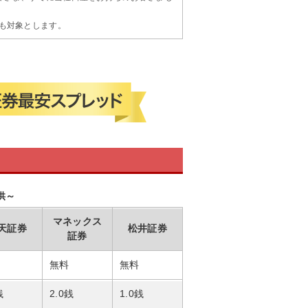
引も対象とします。
供～
マネックス
天証券
松井証券
証券
無料
無料
銭
2.0銭
1.0銭