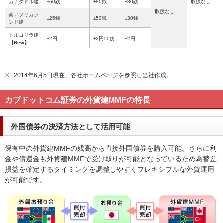
カナダドル建
±60銭
±80銭
±80銭
取扱なし
取扱なし
南アフリカラ
±25銭
±50銭
±30銭
ンド建
トルコリラ建
±2円
±2円50銭
±2円
【New】
※
2014年6月5日現在、各社ホームページを参照し当社作成。
カブドットコム証券の外貨建MMFの特長
外国債券の決済方法として活用可能
保有中の外貨建MMFの残高から直接外国債券を購入可能。さらに利
金や償還金も外貨建MMFで受け取りが可能となっているため為替差
損益を確定するタイミングを調整しやすくフレキシブルな外貨運用
が可能です。