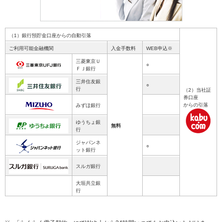
（1）銀行預貯金口座からの自動引落
ご利用可能金融機関
入金手数料
WEB申込※
三菱東京Ｕ
○
ＦＪ銀行
三井住友銀
○
行
（2）当社証
券口座
からの引落
みずほ銀行
ゆうちょ銀
無料
行
ジャパンネ
○
ット銀行
スルガ銀行
大垣共立銀
行