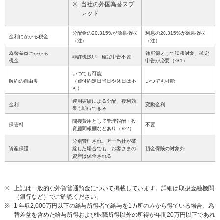
※
当社の外国為替スプ
レッド
分配金の20.315%が源泉徴収
利息の20.315%が源泉徴収
金利にかかる税金
（注）
（注）
為替差益にかかる
雑所得として課税対象、確定
非課税扱い、確定申告不要
税金
申告が必要（※1）
いつでも可能
解約の自由度
（買付約定日当日や休日は不
いつでも可能
可）
運用実績による分配、複利効
金利
変動金利
果も期待できる
間接費用として管理報酬・投
保管料
不要
資顧問報酬などあり（※2）
分別管理され、万一当社が破
資産保護
綻した場合でも、お客さまの
預金保険の対象外
資産は保全される
※
上記は一般的な外貨普通預金について掲載しています。詳細は取扱金融機関
（銀行など）でご確認ください。
※
1 年収2,000万円以下の給与所得者で給与を1カ所のみから得ている場合、為
替差益を含めた給与所得および退職所得以外の所得が年間20万円以下であれ