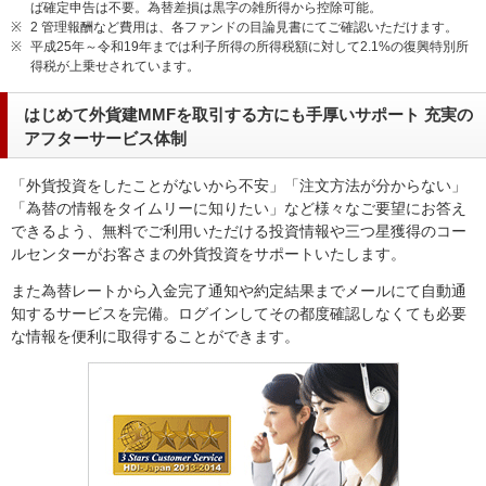
ば確定申告は不要。為替差損は黒字の雑所得から控除可能。
※
2 管理報酬など費用は、各ファンドの目論見書にてご確認いただけます。
※
平成25年～令和19年までは利子所得の所得税額に対して2.1%の復興特別所
得税が上乗せされています。
はじめて外貨建MMFを取引する方にも手厚いサポート 充実の
アフターサービス体制
「外貨投資をしたことがないから不安」「注文方法が分からない」
「為替の情報をタイムリーに知りたい」など様々なご要望にお答え
できるよう、無料でご利用いただける投資情報や三つ星獲得のコー
ルセンターがお客さまの外貨投資をサポートいたします。
また為替レートから入金完了通知や約定結果までメールにて自動通
知するサービスを完備。ログインしてその都度確認しなくても必要
な情報を便利に取得することができます。