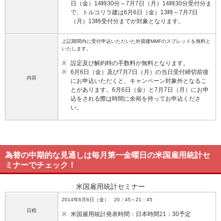
日（金）14時30分～7月7日（月）14時30分受付分ま
で、トルコリラ建は6月6日（金）13時～7月7日
（月）13時受付分までが対象となります。
上記期間内に受付申込いただいた外貨建MMFのスプレッドを無料と
いたします。
※
設定及び解約時の手数料が無料となります。
※
6月6日（金）及び7月7日（月）の当日受付締切前後
内容
にお申込いただくと、キャンペーン対象外となるこ
とがあります。6月6日（金）と7月7日（月）にお申
込をされる際は時間に余裕を持ってお申込くださ
い。
為替の中期的な見通しは毎月第一金曜日の米国雇用統計セ
ミナーでチェック！
米国雇用統計セミナー
2014年6月6日（金） 20：45～21：45
日程
※
米国雇用統計発表時間：日本時間21：30予定