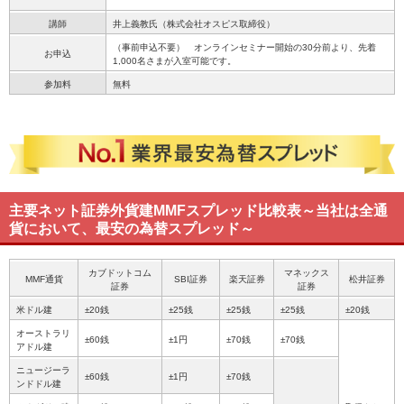
講師
井上義教氏（株式会社オスピス取締役）
（事前申込不要） オンラインセミナー開始の30分前より、先着
お申込
1,000名さまが入室可能です。
参加料
無料
主要ネット証券外貨建MMFスプレッド比較表
～当社は全通
貨において、最安の為替スプレッド～
カブドットコム
マネックス
MMF通貨
SBI証券
楽天証券
松井証券
証券
証券
米ドル建
±20銭
±25銭
±25銭
±25銭
±20銭
オーストラリ
±60銭
±1円
±70銭
±70銭
アドル建
ニュージーラ
±60銭
±1円
±70銭
ンドドル建