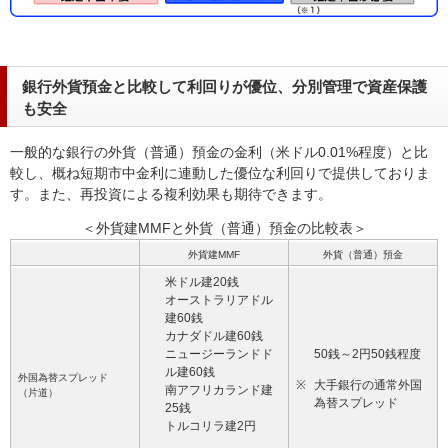
銀行外貨預金と比較して利回りが優位、分別管理で資産保護
も安全
一般的な銀行の外貨（普通）預金の金利（米ドル0.01%程度）と比
較し、概ね短期市中金利に連動した優位な利回りで提供しておりま
す。また、再投資による複利効果も期待できます。
＜外貨建MMFと外貨（普通）預金の比較表＞
外貨建MMF
外貨（普通）預金
米ドル建20銭
オーストラリアドル
建60銭
カナダドル建60銭
ニュージーランドド
50銭～2円50銭程度
ル建60銭
外国為替スプレッド
※
大手銀行の通常外国
南アフリカランド建
（片道）
為替スプレッド
25銭
トルコリラ建2円