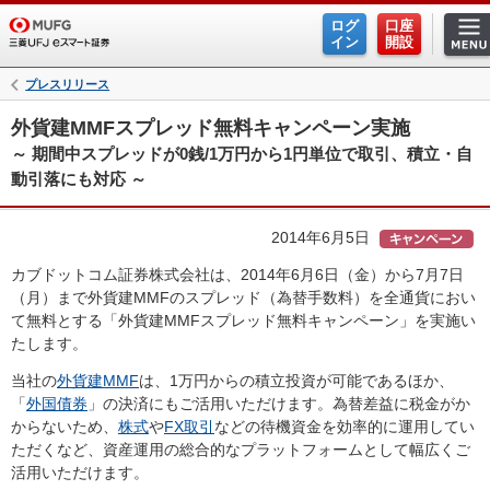
ログ
口座
イン
開設
プレスリリース
外貨建MMFスプレッド無料キャンペーン実施
～ 期間中スプレッドが0銭/1万円から1円単位で取引、積立・自
動引落にも対応 ～
2014年6月5日
カブドットコム証券株式会社は、2014年6月6日（金）から7月7日
（月）まで外貨建MMFのスプレッド（為替手数料）を全通貨におい
て無料とする「外貨建MMFスプレッド無料キャンペーン」を実施い
たします。
当社の
外貨建MMF
は、1万円からの積立投資が可能であるほか、
「
外国債券
」の決済にもご活用いただけます。為替差益に税金がか
からないため、
株式
や
FX取引
などの待機資金を効率的に運用してい
ただくなど、資産運用の総合的なプラットフォームとして幅広くご
活用いただけます。