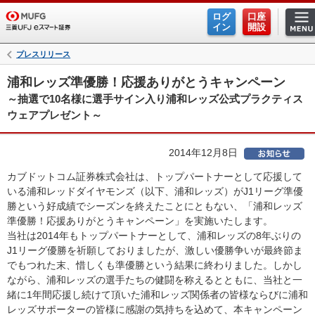
ログ
口座
イン
開設
プレスリリース
浦和レッズ準優勝！応援ありがとうキャンペーン
～抽選で10名様に選手サイン入り浦和レッズ公式プラクティス
ウェアプレゼント～
2014年12月8日
カブドットコム証券株式会社は、トップパートナーとして応援して
いる浦和レッドダイヤモンズ（以下、浦和レッズ）がJ1リーグ準優
勝という好成績でシーズンを終えたことにともない、「浦和レッズ
準優勝！応援ありがとうキャンペーン」を実施いたします。
当社は2014年もトップパートナーとして、浦和レッズの8年ぶりの
J1リーグ優勝を祈願しておりましたが、激しい優勝争いが最終節ま
でもつれた末、惜しくも準優勝という結果に終わりました。しかし
ながら、浦和レッズの選手たちの健闘を称えるとともに、当社と一
緒に1年間応援し続けて頂いた浦和レッズ関係者の皆様ならびに浦和
レッズサポーターの皆様に感謝の気持ちを込めて、本キャンペーン