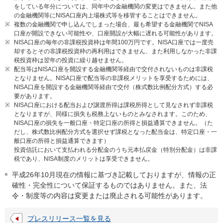
をしている年分については、同年中の金融機関の変更はできません。また他
の金融機関等にNISA口座内上場株式等を移管することはできません。
※
複数の金融機関で申し込んでしまった場合、最も希望する金融機関でNISA
口座が開設できない可能性や、口座開設が大幅に遅れる可能性があります。
※
NISA口座の毎年の非課税投資枠は年間100万円です。NISA口座では一度売
却するとその非課税投資枠の再利用はできません、また利用しなかった非課
税投資枠は翌年の投資に繰り越せません。
※
配当等はNISA口座を開設する金融機関等経由で交付されないものは非課税
となりません。NISA口座で配当等の非課税メリットを享受するためには、
NISA口座を開設する金融機関等経由で交付（株式数比例配分方式）する必
要があります。
※
NISA口座における配当および譲渡所得は課税所得として見なされず非課税
となりますが、同様に損失も税務上ないものとみなされます。このため、
NISA口座の損失を一般口座・特定口座の所得と損益通算できません。（た
だし、株式数比例配分方式を選択せず課税となった配当金は、特定口座・一
般口座の所得と損益通算できます）
投資信託において支払われる分配金のうち元本払戻金（特別分配金）は非課
税であり、NISA制度のメリットは享受できません。
平成26年10月現在の情報に基づき記載しておりますが、情報の正
確性・完全性について保証するものではありません。また、法
令・制度等の内容は変更または廃止される可能性があります。
プレスリリース一覧を見る