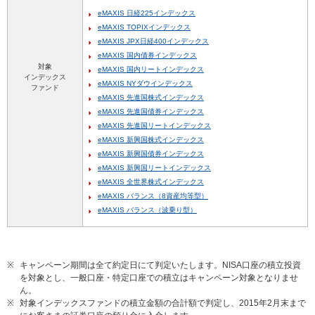
eMAXIS 日経225インデックス
eMAXIS TOPIXインデックス
eMAXIS JPX日経400インデックス
eMAXIS 国内債券インデックス
対象
eMAXIS 国内リートインデックス
インデックス
eMAXIS NYダウインデックス
ファンド
eMAXIS 先進国株式インデックス
eMAXIS 先進国債券インデックス
eMAXIS 先進国リートインデックス
eMAXIS 新興国株式インデックス
eMAXIS 新興国債券インデックス
eMAXIS 新興国リートインデックス
eMAXIS 全世界株式インデックス
eMAXIS バランス（8資産均等型）
eMAXIS バランス（波乗り型）
※
キャンペーン期間は全て約定日にて判定いたします。NISA口座の積立投資
を対象とし、一般口座・特定口座での積立はキャンペーン対象となりませ
ん。
※
対象インデックスファンドの積立金額の合計額で判定し、2015年2月末まで