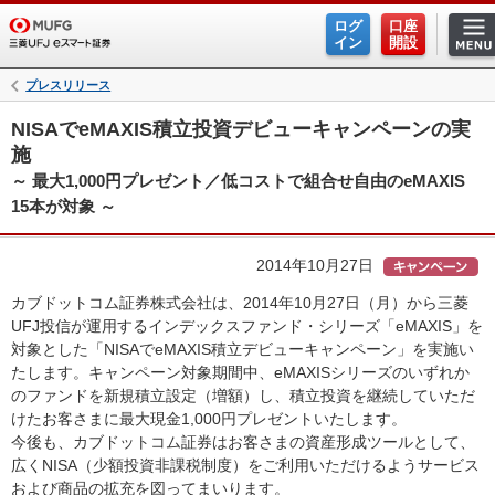
ログ
口座
イン
開設
プレスリリース
NISAでeMAXIS積立投資デビューキャンペーンの実
施
～ 最大1,000円プレゼント／低コストで組合せ自由のeMAXIS
15本が対象 ～
2014年10月27日
カブドットコム証券株式会社は、2014年10月27日（月）から三菱
UFJ投信が運用するインデックスファンド・シリーズ「eMAXIS」を
対象とした「NISAでeMAXIS積立デビューキャンペーン」を実施い
たします。キャンペーン対象期間中、eMAXISシリーズのいずれか
のファンドを新規積立設定（増額）し、積立投資を継続していただ
けたお客さまに最大現金1,000円プレゼントいたします。
今後も、カブドットコム証券はお客さまの資産形成ツールとして、
広くNISA（少額投資非課税制度）をご利用いただけるようサービス
および商品の拡充を図ってまいります。