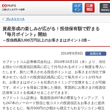
ログ
口座
イン
開設
プレスリリース
資産形成の楽しみが広がる！投信保有額で貯まる
『毎月ポイント』開始
～投信残高3,000万円以上のお客さまはポイント2倍～
2014年9月8日
カブドットコム証券株式会社は、2014年10月1日（水）より、当社
お預かりの投資信託残高に応じて付与されるポイント制度を導入い
たします。新たに導入される投信ポイントは、お客さまが当社で保
有されている日々の投資信託残高に応じて毎月ポイントが付与さ
れ、お客さまはポイントを任意のタイミングで交換することが可能
です。ポイントを現金に交換した場合、実質的にお客さまの投資信
託保有コストを低減させることができます。
カブドットコム証券は、取扱投信497本の豊富なラインアップ、う
ち247本のノーロード投信と低コストの投資信託をお客さまに提供
するとともに、毎月500円の少額から積立てられるワンコイン積立