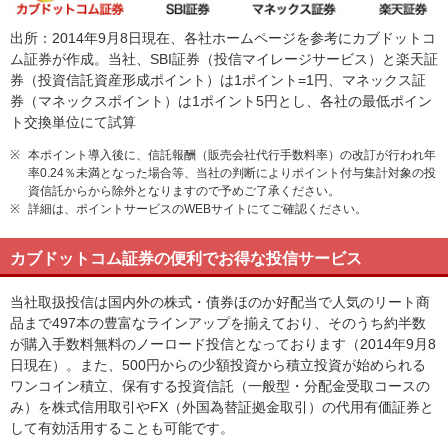
出所：2014年9月8日現在、各社ホームページを参考にカブドットコ
ム証券が作成。当社、SBI証券（投信マイレージサービス）と楽天証
券（投資信託資産形成ポイント）は1ポイント=1円、マネックス証
券（マネックスポイント）は1ポイント5円とし、各社の最低ポイン
ト交換単位にて試算
※
本ポイント導入後に、信託報酬（販売会社代行手数料率）の改訂が行われ年
率0.24％未満となった場合等、当社の判断によりポイント付与集計対象の投
資信託からから除外となりますので予めご了承ください。
※
詳細は、ポイントサービスのWEBサイトにてご確認ください。
カブドットコム証券の便利でお得な投信サービス
当社取扱投信は国内外の株式・債券ほのか好配当で人気のリート商
品まで497本の豊富なラインアップを揃えており、そのうち約半数
が購入手数料無料のノーロード投信となっております（2014年9月8
日現在）。また、500円からの少額投資から積立投資が始められる
ワンコイン積立、保有する投資信託（一般型・分配金受取コースの
み）を株式信用取引やFX（外国為替証拠金取引）の代用有価証券と
して有効活用することも可能です。