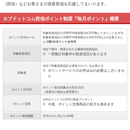
（投信）などお客さまの資産形成を応援してまいります。
カブドットコム投信ポイント制度『毎月ポイント』概要
対象投資信託の月間平均保有額100万円毎に１ポイントを付与
ポイント付与ルール
対象投資信託の月間平均保有額が3,000万円以上のお客さまに
は
2倍の2ポイントを付与
当社で買付・移管された公募株式投資信託
対象投資信託
※
一部集計対象外の投資信託があります
当社で対象投資信託を保有されているお客さま
※
ポイントサービスのお申込みの必要はございませ
対象者
ん
ポイント算出対象月の翌月20日
ポイント付与日
（休業日の場合は翌営業日）
100ポイントで1万円の現金プレゼント
ポイント交換
※
今後、ポイント交換商品の拡大を進めます
ポイント有効期限
付与された月から3年間