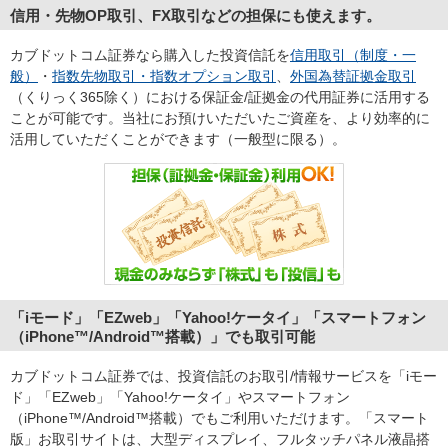
信用・先物OP取引、FX取引などの担保にも使えます。
カブドットコム証券なら購入した投資信託を
信用取引（制度・一
般）
・
指数先物取引・指数オプション取引
、
外国為替証拠金取引
（くりっく365除く）における保証金/証拠金の代用証券に活用する
ことが可能です。当社にお預けいただいたご資産を、より効率的に
活用していただくことができます（一般型に限る）。
「iモード」「EZweb」「Yahoo!ケータイ」「スマートフォン
（iPhone™/Android™搭載）」でも取引可能
カブドットコム証券では、投資信託のお取引/情報サービスを「iモー
ド」「EZweb」「Yahoo!ケータイ」やスマートフォン
（iPhone™/Android™搭載）でもご利用いただけます。「スマート
版」お取引サイトは、大型ディスプレイ、フルタッチパネル液晶搭