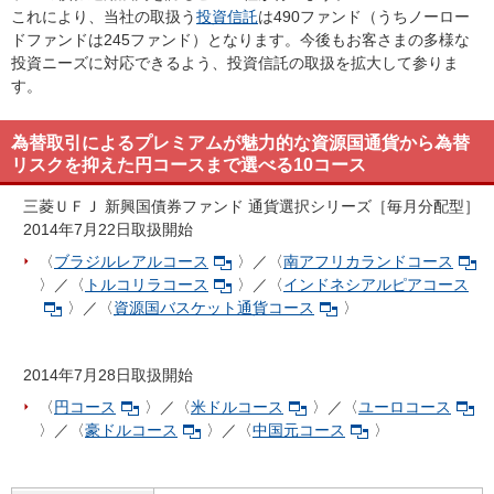
これにより、当社の取扱う
投資信託
は490ファンド（うちノーロー
ドファンドは245ファンド）となります。今後もお客さまの多様な
投資ニーズに対応できるよう、投資信託の取扱を拡大して参りま
す。
為替取引によるプレミアムが魅力的な資源国通貨から為替
リスクを抑えた円コースまで選べる10コース
三菱ＵＦＪ 新興国債券ファンド 通貨選択シリーズ［毎月分配型］
2014年7月22日取扱開始
〈
ブラジルレアルコース
〉／〈
南アフリカランドコース
〉／〈
トルコリラコース
〉／〈
インドネシアルピアコース
〉／〈
資源国バスケット通貨コース
〉
2014年7月28日取扱開始
〈
円コース
〉／〈
米ドルコース
〉／〈
ユーロコース
〉／〈
豪ドルコース
〉／〈
中国元コース
〉