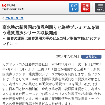
ログ
口座
イン
開設
プレスリリース
高水準の新興国の債券利回りと為替プレミアムを狙
う通貨選択シリーズ取扱開始
～ 債券の運用は債券運用大手のピムコ社／取扱本数は490ファ
ンドに ～
2014年7月15日
カブドットコム証券株式会社は、2014年7月22日（火）および2014
年7月28日（月）より、三菱ＵＦＪ投信が運用する三菱ＵＦＪ新興
国債券ファンド 通貨選択シリーズの取扱を開始します。当ファン
ドは、主として米ドル建て新興国債券を実質的な主要投資対象とし
て、為替リスクの異なる10通貨から通貨コースを選択いただけま
す。日本円と比べ相対的に金利水準が高い資源国通貨から、為替リ
スクを抑えた円コースまでお客さまのリスク許容度や相場感に合わ
せた投資が行えます。米ドル建て新興国債券の運用は世界トップク
ラスの債券運用残高を誇るピムコ社が行います。