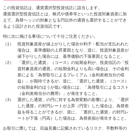
この投資信託は、通貨選択型投資信託に該当します。
通貨選択型投資信託とは、株式や債券等といった投資対象資産に加
えて、為替ヘッジの対象となる円以外の通貨も選択することができ
るよう設計された投資信託です。
特に次に掲げる事項について十分ご注意ください。
（1）
投資対象資産が値上がりした場合や利子・配当が支払われた
場合は、基準価額の上昇要因となり、逆に、投資対象資産が
値下がりした場合には、基準価額の下落要因となること。
（2）
「選択した通貨」（コース）の短期金利が、投資信託の「投
資対象資産の通貨」の短期金利よりも高い場合は、その金利
差による「為替取引によるプレミアム（金利差相当分の収
益）」が期待できるが、逆に、「選択した通貨」（コース）
の短期金利のほうが低い場合には、「為替取引によるコスト
（金利差相当分の費用）」が発生すること。
（3）
選択した通貨」の円に対する為替変動の影響により、「選択
した通貨」の対円レートが上昇（円安）した場合は、為替差
益を得ることができるが、逆に、「選択した通貨」の対円レ
ートが下落（円高）した場合は、為替差損が発生すること。
お取引に際しては、目論見書に記載されているリスク、手数料等の