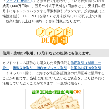
「
ファンドDE割引
®
」とは当社でお預かりしている投資信託の月末
残高1,000万円毎に、翌月の株式手数料を1回無料とし、受注日の翌
月末にキャッシュバックする手数料割引プランです。投資信託（上
場投資信託[ETF・REIT]を除く）が月末残高1,000万円以上で1回
（残高1億円以上は10回均一）割引対象となります。
信用・先物OP取引、FX取引などの担保にも使えます。
カブドットコム証券なら購入した投資信託を
信用取引（制度・一
般）
・
指数先物取引・指数オプション取引
、
外国為替証拠金取引
（くりっく365除く）における保証金/証拠金の代用証券に活用する
ことが可能です。当社にお預けいただいたご資産を、より効率的に
活用していただくことができます（一般型に限る）。