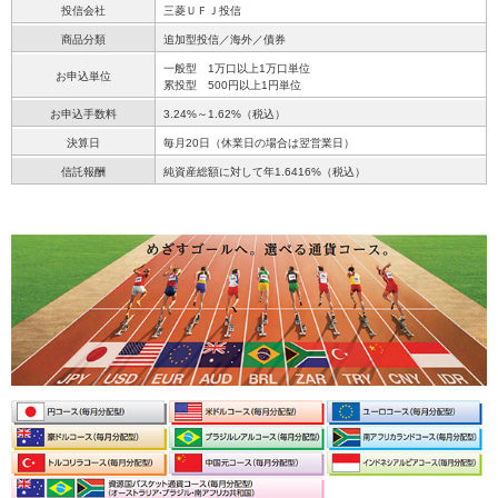
投信会社
三菱ＵＦＪ投信
商品分類
追加型投信／海外／債券
一般型 1万口以上1万口単位
お申込単位
累投型 500円以上1円単位
お申込手数料
3.24%～1.62%（税込）
決算日
毎月20日（休業日の場合は翌営業日）
信託報酬
純資産総額に対して年1.6416%（税込）