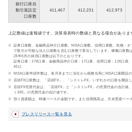
銀行口座自
動引落設定
411,467
412,231
412,973
口座数
上記数値は速報値です。決算発表時の数値と異なる場合がありま
※
証券口座数、金融商品仲介口座数、NISA口座数、信用口座数、先物・オ
で取引が可能な法人口座数を含む口座数で算出しています。稼働口座数
26年6月の抹消口座数は以下のとおりです。
証券口座：378口座、金融商品仲介口座：17口座、信用口座：126口座
45口
※
NISA口座申請件数は、各月末までに当社から税務当局にNISA口座開設
※
店頭FX口座数は、「店頭FX」、「シストレFX」いずれかの口座を開設
※
店頭FX売買代金は、「店頭FX」と「シストレFX」の売買代金の合計値、
く365」の売買代金の合計値です。
※
預り資産額は、時価ベースの金額です。また信用残高は、月末受渡ベー
プレスリリース一覧を見る