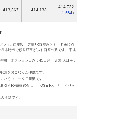
414,722
413,567
414,138
(+584)
す。
プション口座数、店頭FX口座数とも、月末時点
は月末時点で預り残高がある口座の数です。平成
、先物・オプション口座：45口座、店頭FX口座：
の申請をおこなった件数です。
しているユニーク口座数です。
取引所FX売買代金は、「OSE-FX」と「くりっ
スの金額です。