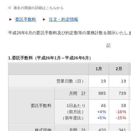
※
過去の実績の詳細はこちらから
委託手数料
注文・約定情報
平成26年6月の委託手数料及び約定数等の業務計数を開示いたし
記
1.委託手数料（平成26年1月～平成26年6月）
1月
2月
営業日数（日）
19
19
月間 計
885
739
委託手数料
1日あたり
46
38
（前月比）
+4%
-16%
（前年度比）
+5%
-15%
株式現物
月間 計
470
341