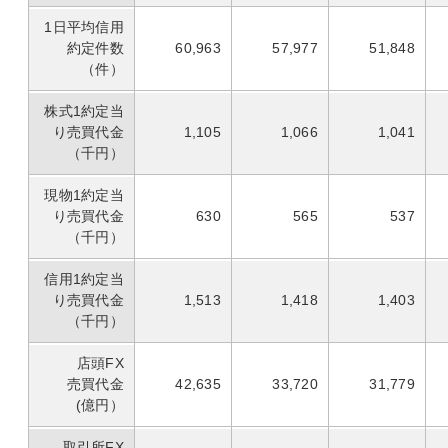
1日平均信用
約定件数
60,963
57,977
51,848
（件）
株式1約定当
り売買代金
1,105
1,066
1,041
（千円）
現物1約定当
り売買代金
630
565
537
（千円）
信用1約定当
り売買代金
1,513
1,418
1,403
（千円）
店頭FX
売買代金
42,635
33,720
31,779
(億円）
取引所FX