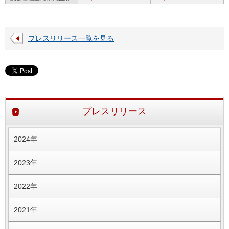
プレスリリース一覧を見る
プレスリリース
2024年
2023年
2022年
2021年