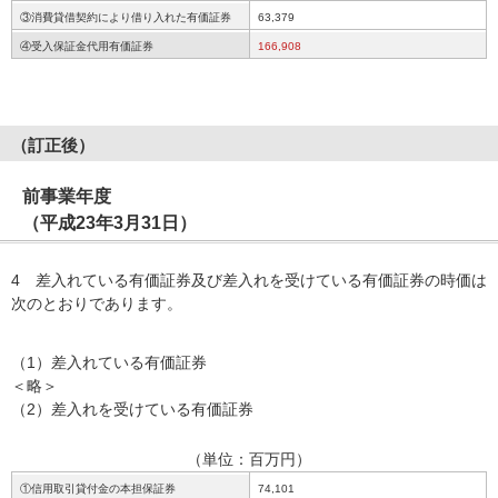
③消費貸借契約により借り入れた有価証券
63,379
④受入保証金代用有価証券
166,908
（訂正後）
前事業年度
（平成23年3月31日）
4 差入れている有価証券及び差入れを受けている有価証券の時価は
次のとおりであります。
（1）差入れている有価証券
＜略＞
（2）差入れを受けている有価証券
（単位：百万円）
①信用取引貸付金の本担保証券
74,101