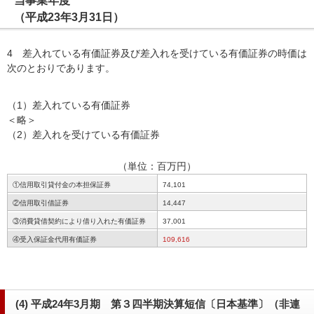
当事業年度
（平成23年3月31日）
4 差入れている有価証券及び差入れを受けている有価証券の時価は
次のとおりであります。
（1）差入れている有価証券
＜略＞
（2）差入れを受けている有価証券
（単位：百万円）
①信用取引貸付金の本担保証券
74,101
②信用取引借証券
14,447
③消費貸借契約により借り入れた有価証券
37,001
④受入保証金代用有価証券
109,616
(4) 平成24年3月期 第３四半期決算短信〔日本基準〕（非連