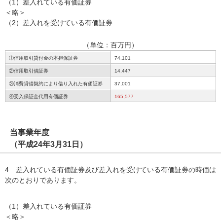
（1）差入れている有価証券
＜略＞
（2）差入れを受けている有価証券
（単位：百万円）
①信用取引貸付金の本担保証券
74,101
②信用取引借証券
14,447
③消費貸借契約により借り入れた有価証券
37,001
④受入保証金代用有価証券
165,577
当事業年度
（平成24年3月31日）
4 差入れている有価証券及び差入れを受けている有価証券の時価は
次のとおりであります。
（1）差入れている有価証券
＜略＞