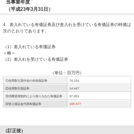
当事業年度
（平成23年3月31日）
4 差入れている有価証券及び差入れを受けている有価証券の時価は
次のとおりであります。
（1）差入れている有価証券
＜略＞
（2）差入れを受けている有価証券
（単位：百万円）
①信用取引貸付金の本担保証券
74,101
②信用取引借証券
14,447
③消費貸借契約により借り入れた有価証券
37,001
④受入保証金代用有価証券
165,577
（訂正後）