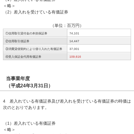
＜略＞
（2）差入れを受けている有価証券
（単位：百万円）
①信用取引貸付金の本担保証券
74,101
②信用取引借証券
14,447
③消費貸借契約により借り入れた有価証券
37,001
④受入保証金代用有価証券
109,616
当事業年度
（平成24年3月31日）
4 差入れている有価証券及び差入れを受けている有価証券の時価は
次のとおりであります。
（1）差入れている有価証券
＜略＞