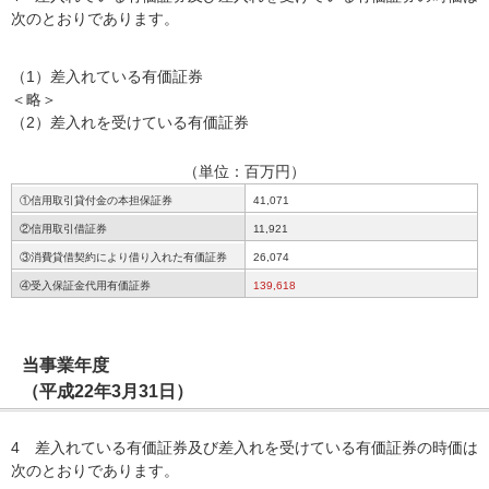
次のとおりであります。
（1）差入れている有価証券
＜略＞
（2）差入れを受けている有価証券
（単位：百万円）
①信用取引貸付金の本担保証券
41,071
②信用取引借証券
11,921
③消費貸借契約により借り入れた有価証券
26,074
④受入保証金代用有価証券
139,618
当事業年度
（平成22年3月31日）
4 差入れている有価証券及び差入れを受けている有価証券の時価は
次のとおりであります。