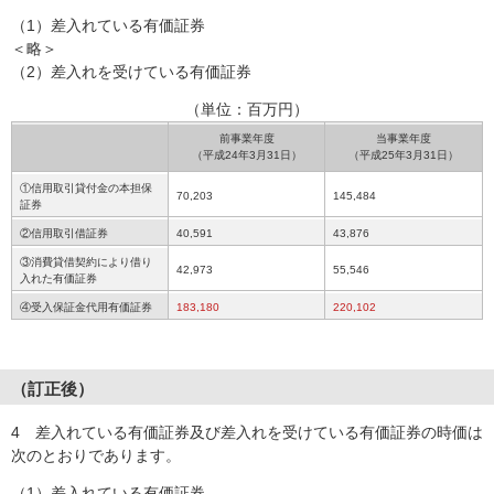
（1）差入れている有価証券
＜略＞
（2）差入れを受けている有価証券
（単位：百万円）
前事業年度
当事業年度
（平成24年3月31日）
（平成25年3月31日）
①信用取引貸付金の本担保
70,203
145,484
証券
②信用取引借証券
40,591
43,876
③消費貸借契約により借り
42,973
55,546
入れた有価証券
④受入保証金代用有価証券
183,180
220,102
（訂正後）
4 差入れている有価証券及び差入れを受けている有価証券の時価は
次のとおりであります。
（1）差入れている有価証券