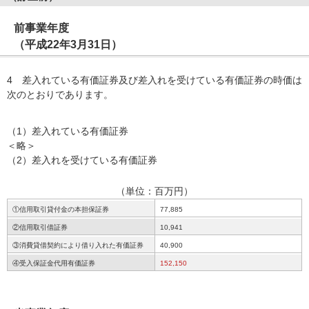
前事業年度
（平成22年3月31日）
4 差入れている有価証券及び差入れを受けている有価証券の時価は
次のとおりであります。
（1）差入れている有価証券
＜略＞
（2）差入れを受けている有価証券
（単位：百万円）
①信用取引貸付金の本担保証券
77,885
②信用取引借証券
10,941
③消費貸借契約により借り入れた有価証券
40,900
④受入保証金代用有価証券
152,150