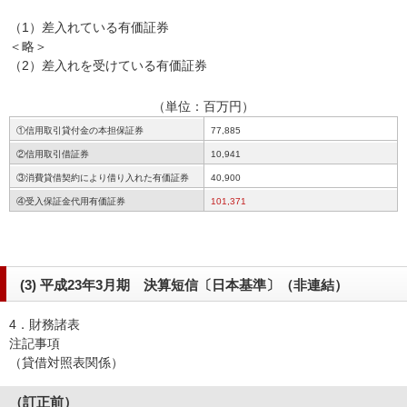
（1）差入れている有価証券
＜略＞
（2）差入れを受けている有価証券
（単位：百万円）
①信用取引貸付金の本担保証券
77,885
②信用取引借証券
10,941
③消費貸借契約により借り入れた有価証券
40,900
④受入保証金代用有価証券
101,371
(3) 平成23年3月期 決算短信〔日本基準〕（非連結）
4．財務諸表
注記事項
（貸借対照表関係）
（訂正前）