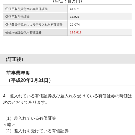
（単位：百万円）
①信用取引貸付金の本担保証券
41,071
②信用取引借証券
11,921
③消費貸借契約により借り入れた有価証券
26,074
④受入保証金代用有価証券
139,618
（訂正後）
前事業年度
（平成20年3月31日）
4 差入れている有価証券及び差入れを受けている有価証券の時価は
次のとおりであります。
（1）差入れている有価証券
＜略＞
（2）差入れを受けている有価証券