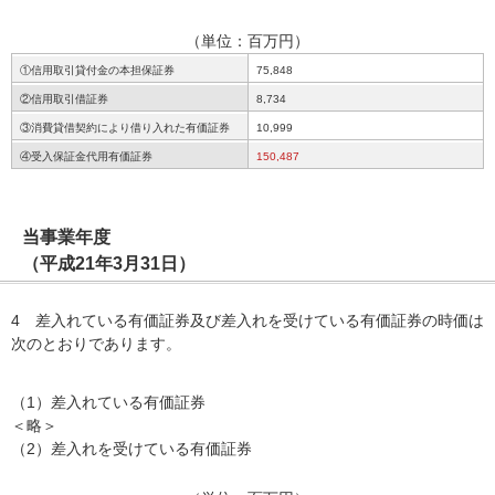
（単位：百万円）
①信用取引貸付金の本担保証券
75,848
②信用取引借証券
8,734
③消費貸借契約により借り入れた有価証券
10,999
④受入保証金代用有価証券
150,487
当事業年度
（平成21年3月31日）
4 差入れている有価証券及び差入れを受けている有価証券の時価は
次のとおりであります。
（1）差入れている有価証券
＜略＞
（2）差入れを受けている有価証券