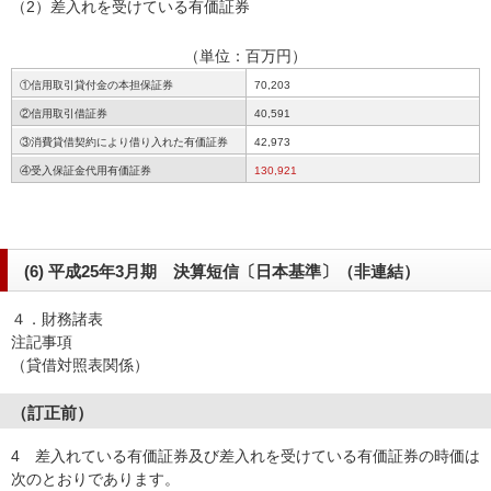
（2）差入れを受けている有価証券
（単位：百万円）
①信用取引貸付金の本担保証券
70,203
②信用取引借証券
40,591
③消費貸借契約により借り入れた有価証券
42,973
④受入保証金代用有価証券
130,921
(6) 平成25年3月期 決算短信〔日本基準〕（非連結）
４．財務諸表
注記事項
（貸借対照表関係）
（訂正前）
4 差入れている有価証券及び差入れを受けている有価証券の時価は
次のとおりであります。