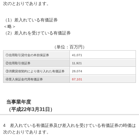
次のとおりであります。
（1）差入れている有価証券
＜略＞
（2）差入れを受けている有価証券
（単位：百万円）
①信用取引貸付金の本担保証券
41,071
②信用取引借証券
11,921
③消費貸借契約により借り入れた有価証券
26,074
④受入保証金代用有価証券
67,101
当事業年度
（平成22年3月31日）
4 差入れている有価証券及び差入れを受けている有価証券の時価は
次のとおりであります。