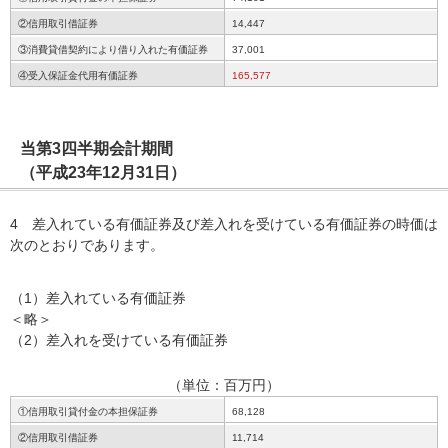
②信用取引借証券
14,447
③消費貸借契約により借り入れた有価証券
37,001
④受入保証金代用有価証券
165,577
当第3四半期会計期間
（平成23年12月31日）
4 差入れている有価証券及び差入れを受けている有価証券の時価は
次のとおりであります。
（1）差入れている有価証券
＜略＞
（2）差入れを受けている有価証券
（単位：百万円）
①信用取引貸付金の本担保証券
68,128
②信用取引借証券
11,714