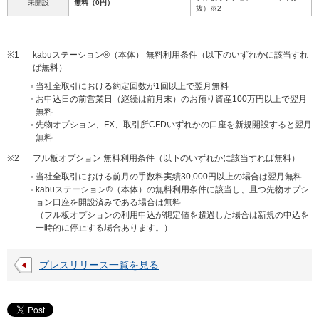
未開設
無料（0円）
抜）※2
※1
kabuステーション®（本体） 無料利用条件（以下のいずれかに該当すれ
ば無料）
当社全取引における約定回数が1回以上で翌月無料
お申込日の前営業日（継続は前月末）のお預り資産100万円以上で翌月
無料
先物オプション、FX、取引所CFDいずれかの口座を新規開設すると翌月
無料
※2
フル板オプション 無料利用条件（以下のいずれかに該当すれば無料）
当社全取引における前月の手数料実績30,000円以上の場合は翌月無料
kabuステーション®（本体）の無料利用条件に該当し、且つ先物オプシ
ョン口座を開設済みである場合は無料
（フル板オプションの利用申込が想定値を超過した場合は新規の申込を
一時的に停止する場合あります。）
プレスリリース一覧を見る