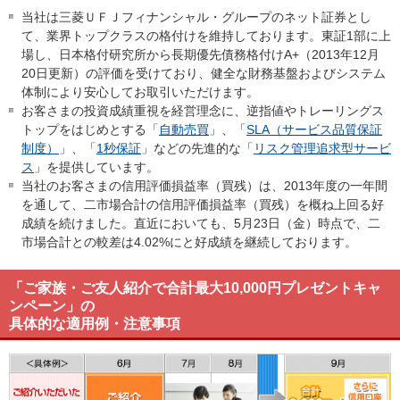
当社は三菱ＵＦＪフィナンシャル・グループのネット証券とし
て、業界トップクラスの格付けを維持しております。東証1部に上
場し、日本格付研究所から長期優先債務格付けA+（2013年12月
20日更新）の評価を受けており、健全な財務基盤およびシステム
体制により安心してお取引いただけます。
お客さまの投資成績重視を経営理念に、逆指値やトレーリングス
トップをはじめとする「
自動売買
」、「
SLA（サービス品質保証
制度）
」、「
1秒保証
」などの先進的な「
リスク管理追求型サービ
ス
」を提供しています。
当社のお客さまの信用評価損益率（買残）は、2013年度の一年間
を通して、二市場合計の信用評価損益率（買残）を概ね上回る好
成績を続けました。直近においても、5月23日（金）時点で、二
市場合計との較差は4.02%にと好成績を継続しております。
「ご家族・ご友人紹介で合計最大10,000円プレゼントキャ
ンペーン」の
具体的な適用例・注意事項