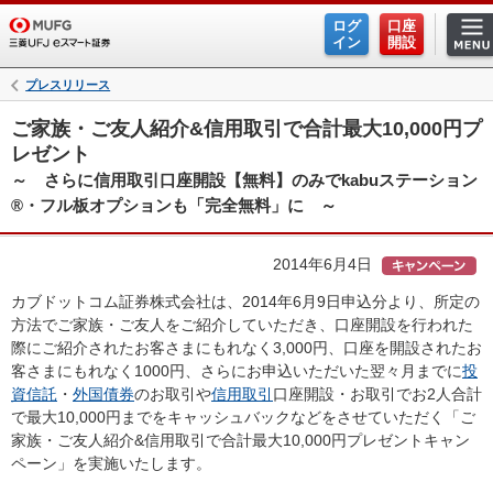
ログ
口座
イン
開設
プレスリリース
ご家族・ご友人紹介&信用取引で合計最大10,000円プ
レゼント
～ さらに信用取引口座開設【無料】のみでkabuステーション
®・フル板オプションも「完全無料」に ～
2014年6月4日
カブドットコム証券株式会社は、2014年6月9日申込分より、所定の
方法でご家族・ご友人をご紹介していただき、口座開設を行われた
際にご紹介されたお客さまにもれなく3,000円、口座を開設されたお
客さまにもれなく1000円、さらにお申込いただいた翌々月までに
投
資信託
・
外国債券
のお取引や
信用取引
口座開設・お取引でお2人合計
で最大10,000円までをキャッシュバックなどをさせていただく「ご
家族・ご友人紹介&信用取引で合計最大10,000円プレゼントキャン
ペーン」を実施いたします。