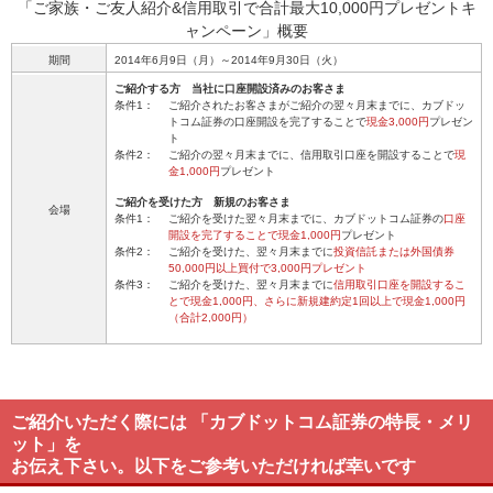
「ご家族・ご友人紹介&信用取引で合計最大10,000円プレゼントキ
ャンペーン」概要
期間
2014年6月9日（月）～2014年9月30日（火）
ご紹介する方 当社に口座開設済みのお客さま
条件1：
ご紹介されたお客さまがご紹介の翌々月末までに、カブドッ
トコム証券の口座開設を完了することで
現金3,000円
プレゼン
ト
条件2：
ご紹介の翌々月末までに、信用取引口座を開設することで
現
金1,000円
プレゼント
ご紹介を受けた方 新規のお客さま
会場
条件1：
ご紹介を受けた翌々月末までに、カブドットコム証券の
口座
開設を完了することで現金1,000円
プレゼント
条件2：
ご紹介を受けた、翌々月末までに
投資信託または外国債券
50,000円以上買付で3,000円プレゼント
条件3：
ご紹介を受けた、翌々月末までに
信用取引口座を開設するこ
とで現金1,000円、さらに新規建約定1回以上で現金1,000円
（合計2,000円）
ご紹介いただく際には 「カブドットコム証券の特長・メリ
ット」を
お伝え下さい。以下をご参考いただければ幸いです