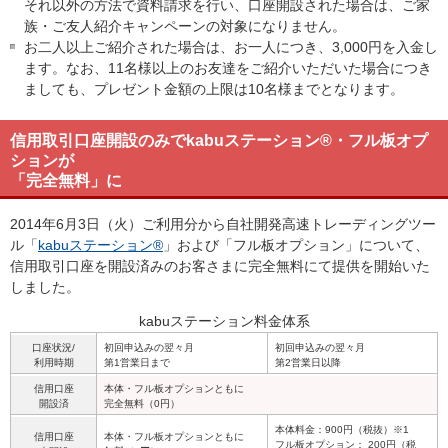
それ以外の方法で資料請求を行い、口座開設された場合は、ご家
族・ご友人紹介キャンペーンの対象になりません。
お二人以上ご紹介された場合は、お一人につき、3,000円を入金し
ます。なお、11名様以上のお友達をご紹介いただいた場合につき
ましても、プレゼント金額の上限は10名様までとなります。
信用取引口座開設のみでkabuステーション®・フル板オプ
ションが
「完全無料」に
2014年6月3日（火）ご利用分から自社開発高速トレーディングツー
ル「
kabuステーション®
」および「フル板オプション」について、
信用取引口座を開設済みのお客さまに完全無料にて提供を開始いた
しました。
kabuステーション料金体系
口座状況/
初回申込みの翌々月
初回申込みの翌々月
利用時期
第1営業日まで
第2営業日以降
信用口座
本体・フル板オプションともに
開設済
完全無料（0円）
本体料金：900円（税抜）※1
信用口座
本体・フル板オプションともに
フル板オプション： 200円（税