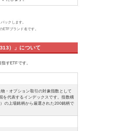
ュバックします。
のETFブランド名です。
313）」について
目指すETFです。
数先物・オプション取引の対象指数として
韓国を代表するインデックスです。指数構
当）の上場銘柄から厳選された200銘柄で