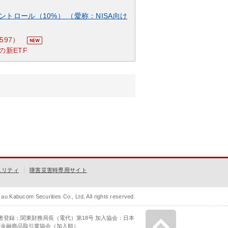
ントロール（10%） （愛称：NISA向け
597）
の新ETF
ュリティ
障害災害時専用サイト
au Kabucom Securities Co., Ltd. All rights reserved.
者登録：関東財務局長（電代）第18号 加入協会：日本
種金融商品取引業協会（加入順）