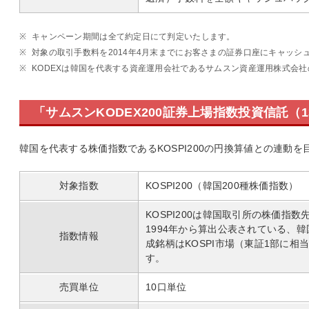
※
キャンペーン期間は全て約定日にて判定いたします。
※
対象の取引手数料を2014年4月末までにお客さまの証券口座にキャッシ
※
KODEXは韓国を代表する資産運用会社であるサムスン資産運用株式会社
「サムスンKODEX200証券上場指数投資信託（1
韓国を代表する株価指数であるKOSPI200の円換算値との連動を
対象指数
KOSPI200（韓国200種株価指数）
KOSPI200は韓国取引所の株価指
1994年から算出公表されている、
指数情報
成銘柄はKOSPI市場（東証1部に相
す。
売買単位
10口単位