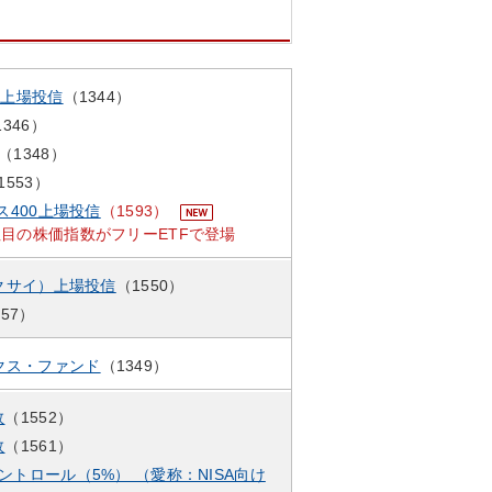
0上場投信
（1344）
1346）
（1348）
1553）
クス400上場投信
（1593）
注目の株価指数がフリーETFで登場
コクサイ）上場投信
（1550）
557）
クス・ファンド
（1349）
数
（1552）
数
（1561）
コントロール（5%） （愛称：NISA向け