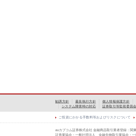
勧誘方針
最良執行方針
個人情報保護方針
システム障害時の対応
証券取引等監視委員
ご投資にかかる手数料等およびリスクについて
auカブコム証券株式会社 金融商品取引業者登録：関
証券業協会・一般社団法人 金融先物取引業協会・一