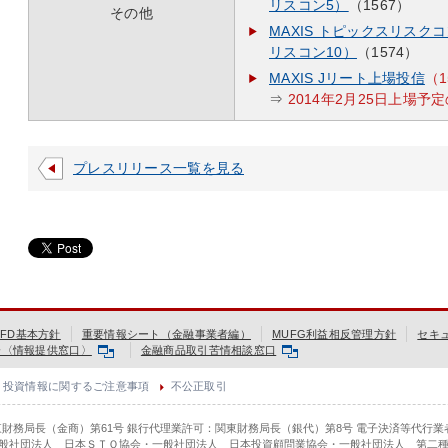
リスコン5）
（1567）
その他
MAXIS トピックスリスクコ
リスコン10）
（1574）
MAXIS Jリート上場投信
（1
⇒
2014年2月25日上場予定
プレスリリース一覧を見る
FD基本方針
重要情報シート（金融事業者編）
MUFG利益相反管理方針
セキ
会〈情報提供窓口〉
金融商品取引苦情相談窓口
投資情報に関するご注意事項
不公正取引
東財務局長（金商）第61号 銀行代理業許可：関東財務局長（銀代）第8号 電子決済等代行業
般社団法人 日本ＳＴＯ協会・一般社団法人 日本投資顧問業協会・一般社団法人 第二