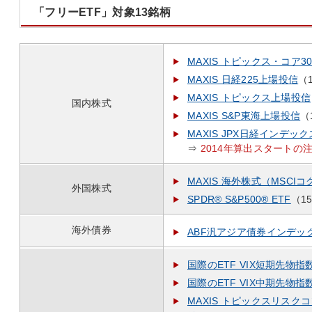
「フリーETF」対象13銘柄
MAXIS トピックス・コア3
MAXIS 日経225上場投信
（
MAXIS トピックス上場投信
国内株式
MAXIS S&P東海上場投信
（
MAXIS JPX日経インデッ
⇒
2014年算出スタートの
MAXIS 海外株式（MSCI
外国株式
SPDR® S&P500® ETF
（1
海外債券
ABF汎アジア債券インデッ
国際のETF VIX短期先物指
国際のETF VIX中期先物指
MAXIS トピックスリスク