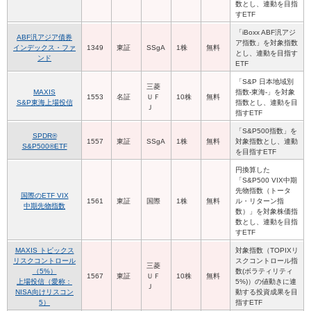
数とし、連動を目指
すETF
「iBoxx ABF汎アジ
ABF汎アジア債券
ア指数」を対象指数
インデックス・ファ
1349
東証
SSgA
1株
無料
とし、連動を目指す
ンド
ETF
「S&P 日本地域別
三菱
MAXIS
指数-東海-」を対象
1553
名証
ＵＦ
10株
無料
S&P東海上場投信
指数とし、連動を目
Ｊ
指すETF
「S&P500指数」を
SPDR®
1557
東証
SSgA
1株
無料
対象指数とし、連動
S&P500®ETF
を目指すETF
円換算した
「S&P500 VIX中期
先物指数（トータ
国際のETF VIX
1561
東証
国際
1株
無料
ル・リターン指
中期先物指数
数）」を対象株価指
数とし、連動を目指
すETF
MAXIS トピックス
対象指数（TOPIXリ
リスクコントロール
スクコントロール指
三菱
（5%）
数(ボラティリティ
1567
東証
ＵＦ
10株
無料
上場投信（愛称：
5%)）の値動きに連
Ｊ
NISA向けリスコン
動する投資成果を目
5）
指すETF