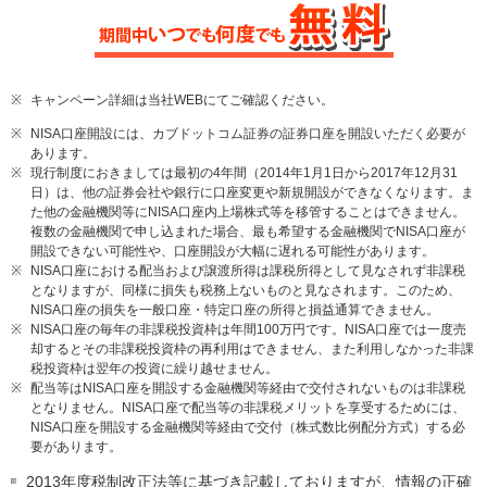
※
キャンペーン詳細は当社WEBにてご確認ください。
※
NISA口座開設には、カブドットコム証券の証券口座を開設いただく必要が
あります。
※
現行制度におきましては最初の4年間（2014年1月1日から2017年12月31
日）は、他の証券会社や銀行に口座変更や新規開設ができなくなります。ま
た他の金融機関等にNISA口座内上場株式等を移管することはできません。
複数の金融機関で申し込まれた場合、最も希望する金融機関でNISA口座が
開設できない可能性や、口座開設が大幅に遅れる可能性があります。
※
NISA口座における配当および譲渡所得は課税所得として見なされず非課税
となりますが、同様に損失も税務上ないものと見なされます。このため、
NISA口座の損失を一般口座・特定口座の所得と損益通算できません。
※
NISA口座の毎年の非課税投資枠は年間100万円です。NISA口座では一度売
却するとその非課税投資枠の再利用はできません、また利用しなかった非課
税投資枠は翌年の投資に繰り越せません。
※
配当等はNISA口座を開設する金融機関等経由で交付されないものは非課税
となりません。NISA口座で配当等の非課税メリットを享受するためには、
NISA口座を開設する金融機関等経由で交付（株式数比例配分方式）する必
要があります。
2013年度税制改正法等に基づき記載しておりますが、情報の正確