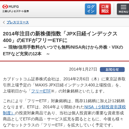
ログ
口座
イン
開設
プレスリリース
2014年注目の新株価指数「JPX日経インデックス
400」のETFがフリーETFに
～ 現物/信用手数料がいつでも無料/NISA向けから外株・VIXの
ETFなど充実の12本 ～
2014年1月27日
カブドットコム証券株式会社は、2014年2月6日（木）に東京証券取
引所上場予定の「MAXIS JPX日経インデックス400上場投信」を、
上場初日から「
フリーETF
※」の対象銘柄といたします。
これにより「フリーETF」対象銘柄は、既存11銘柄に加え計12銘柄
となります。ETFは、2014年より開始された
NISA（少額投資非課税
制度）
の投資対象商品であり、当社は個人投資家の重要な資産形成
商品としてETFの商品・サービス拡充を図るとともに、今後も様々
なアセットクラスの「フリーETF」を拡大していく予定です。