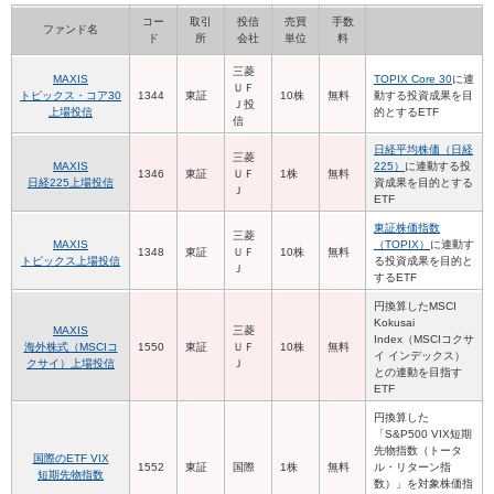
コー
取引
投信
売買
手数
ファンド名
ド
所
会社
単位
料
三菱
MAXIS
TOPIX Core 30
に連
ＵＦ
トピックス・コア30
1344
東証
10株
無料
動する投資成果を目
Ｊ投
上場投信
的とするETF
信
日経平均株価（日経
三菱
MAXIS
225）
に連動する投
1346
東証
ＵＦ
1株
無料
日経225上場投信
資成果を目的とする
Ｊ
ETF
東証株価指数
三菱
MAXIS
（TOPIX）
に連動す
1348
東証
ＵＦ
10株
無料
トピックス上場投信
る投資成果を目的と
Ｊ
するETF
円換算したMSCI
Kokusai
MAXIS
三菱
Index（MSCIコクサ
海外株式（MSCIコ
1550
東証
ＵＦ
10株
無料
イ インデックス）
クサイ）上場投信
Ｊ
との連動を目指す
ETF
円換算した
「S&P500 VIX短期
先物指数（トータ
国際のETF VIX
1552
東証
国際
1株
無料
ル・リターン指
短期先物指数
数）」を対象株価指