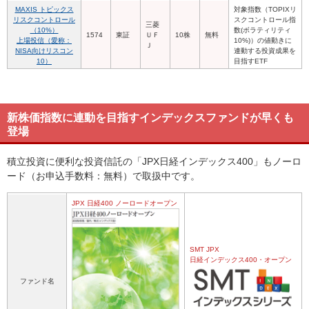
MAXIS トピックス
対象指数（TOPIXリ
リスクコントロール
スクコントロール指
三菱
（10%）
数(ボラティリティ
1574
東証
ＵＦ
10株
無料
上場投信（愛称：
10%)）の値動きに
Ｊ
NISA向けリスコン
連動する投資成果を
10）
目指すETF
新株価指数に連動を目指すインデックスファンドが早くも
登場
積立投資に便利な投資信託の「JPX日経インデックス400」もノーロ
ード（お申込手数料：無料）で取扱中です。
JPX 日経400 ノーロードオープン
SMT JPX
日経インデックス400・オープン
ファンド名