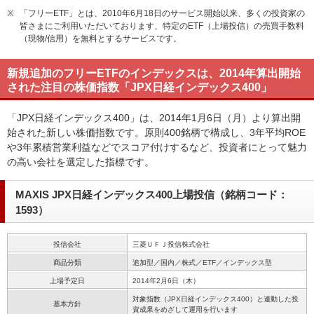
※
「フリーETF」とは、2010年6月18日のサービス開始以来、多くの投資家の
皆さまにご利用いただいております、特定のETF（上場投信）の売買手数料
（現物/信用）を無料とするサービスです。
新規追加のフリーETFのインデックスは、2014年算出開始
された注目の株価指数「JPX日経インデックス400」
「JPX日経インデックス400」は、2014年1月6日（月）より算出開
始された新しい株価指数です。原則400銘柄で構成し、3年平均ROE
や3年累積営業利益などでスコア付けするなど、投資者にとって魅力
の高い会社を選定した指標です。
MAXIS JPX日経インデックス400上場投信（銘柄コード：
1593）
投信会社
三菱ＵＦＪ投信株式会社
商品分類
追加型／国内／株式／ETF／インデックス型
上場予定日
2014年2月6日（木）
対象指数（JPX日経インデックス400）と連動した投
基本方針
資成果をめざして運用を行います