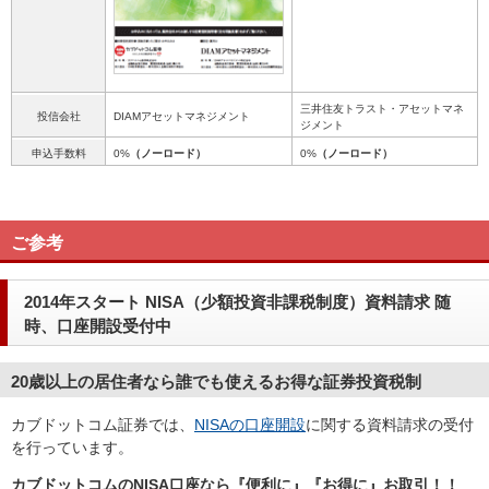
三井住友トラスト・アセットマネ
投信会社
DIAMアセットマネジメント
ジメント
申込手数料
0%
（ノーロード）
0%
（ノーロード）
ご参考
2014年スタート NISA（少額投資非課税制度）資料請求 随
時、口座開設受付中
20歳以上の居住者なら誰でも使えるお得な証券投資税制
カブドットコム証券では、
NISAの口座開設
に関する資料請求の受付
を行っています。
カブドットコムのNISA口座なら『便利に』『お得に』お取引！！