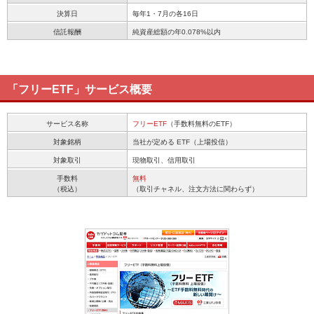
決算日
毎年1・7月の各16日
信託報酬
純資産総額の年0.078%以内
「フリーETF」サービス概要
サービス名称
フリーETF
（手数料無料のETF）
対象銘柄
当社が定める ETF（上場投信）
対象取引
現物取引、信用取引
手数料
無料
（税込）
（取引チャネル、注文方法に関わらず）