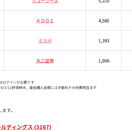
リコーリース
5,210
ＫＤＤＩ
4,565
ミツバ
1,393
丸三証券
1,006
はログインが必要です
24/3/11終値時点、最低購入金額には手数料その他費用含まず
します。
ディングス (3167)