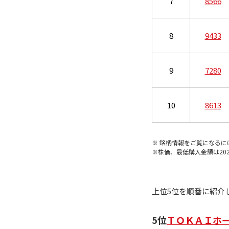
7
8566
8
9433
9
7280
10
8613
※ 銘柄情報をご覧になるに
※株価、最低購入金額は20
上位5位を順番に紹介
5位
ＴＯＫＡＩホール