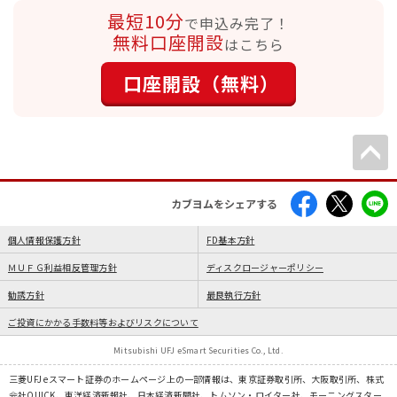
最短10分
で申込み完了！
無料口座開設
はこちら
口座開設（無料）
カブヨムをシェアする
個人情報保護方針
FD基本方針
ＭＵＦＧ利益相反管理方針
ディスクロージャーポリシー
勧誘方針
最良執行方針
ご投資にかかる手数料等およびリスクについて
Mitsubishi UFJ eSmart Securities Co., Ltd.
三菱UFJ eスマート証券のホームページ上の一部情報は、東京証券取引所、大阪取引所、株式
会社QUICK、東洋経済新報社、日本経済新聞社、トムソン・ロイター社、モーニングスター