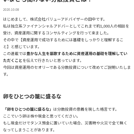
2020.10.08
はじめまして、株式会社バリューアドバイザーの田中です。
私は独立系ファイナンシャルアドバーとしてこれまで約1,000人の相談を
受け、資産運用に関するコンサルティングを行って来ました。
その中で【資産運用で成功するためには基礎をしっかりと理解するこ
と】と感じています。
この連載では
豊かな人生を謳歌するために資産運用の基礎を理解してい
ただくこと
を伝えて行きたいと思っています。
今回は資産運用のセオリーである分散投資について改めてご説明いたしま
す。
卵をひとつの籠に盛るな
「卵をひとつの籠に盛るな」
は分散投資の意義を現した格言です。
ここでいう卵は株や現金と思ってください。
もし現金だけでタンス預金に置いていた場合、災害時や火災で全て無く
なってしまうことがあります。