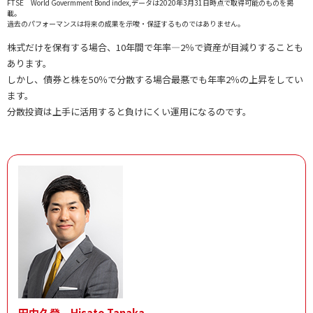
FTSE World Govermment Bond index,データは2020年3月31日時点で取得可能のものを掲
載。
過去のパフォーマンスは将来の成果を示唆・保証するものではありません。
株式だけを保有する場合、10年間で年率―2％で資産が目減りすることも
あります。
しかし、債券と株を50％で分散する場合最悪でも年率2％の上昇をしてい
ます。
分散投資は上手に活用すると負けにくい運用になるのです。
田中久登 Hisato Tanaka