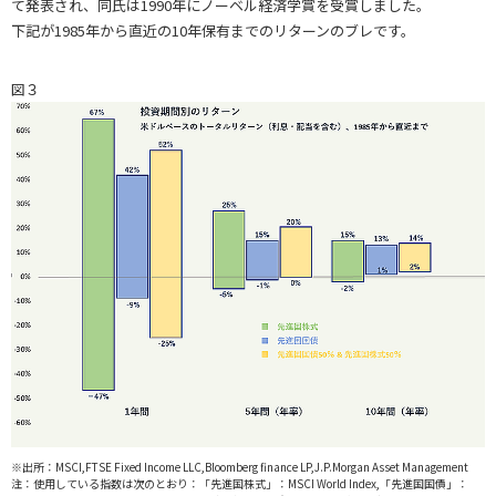
て発表され、同氏は1990年にノーベル経済学賞を受賞しました。
下記が1985年から直近の10年保有までのリターンのブレです。
図３
※出所：MSCI,FTSE Fixed Income LLC,Bloomberg finance LP,J.P.Morgan Asset Management
注：使用している指数は次のとおり：「先進国株式」：MSCI World Index,「先進国国債」：