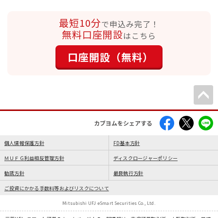
最短10分
で申込み完了！
無料口座開設
はこちら
口座開設（無料）
カブヨムをシェアする
個人情報保護方針
FD基本方針
ＭＵＦＧ利益相反管理方針
ディスクロージャーポリシー
勧誘方針
最良執行方針
ご投資にかかる手数料等およびリスクについて
Mitsubishi UFJ eSmart Securities Co., Ltd.