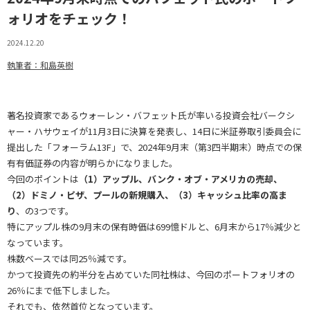
ォリオをチェック！
2024.12.20
執筆者：和島英樹
著名投資家であるウォーレン・バフェット氏が率いる投資会社バークシ
ャー・ハサウェイが11月3日に決算を発表し、14日に米証券取引委員会に
提出した「フォーラム13F」で、2024年9月末（第3四半期末）時点での保
有有価証券の内容が明らかになりました。
今回のポイントは
（1）アップル、バンク・オブ・アメリカの売却、
（2）ドミノ・ピザ、プールの新規購入、（3）キャッシュ比率の高ま
り
、の3つです。
特にアップル株の9月末の保有時価は699憶ドルと、6月末から17％減少と
なっています。
株数ベースでは同25％減です。
かつて投資先の約半分を占めていた同社株は、今回のポートフォリオの
26％にまで低下しました。
それでも、依然首位となっています。