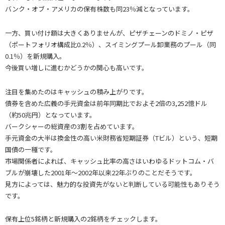
バンク・オブ・アメリカの保有株数も同23％減となっています。
一方、買い付け額は大きくありませんが、ピザチェーンのドミノ・ピザ
（ポートフォリオ構成比0.2％）、スイミングプール卸業務のプール（同
0.1％）を新規購入。
今後買い増しに進むかどうかの関心も高いです。
注目を集めたのはキャッシュの積み上がりです。
債券を含めた広義の手元資金は前年同期比でおよそ2倍の3,252憶ドル
（約50兆円）となっています。
バークシャーの総資産の3割を占めています。
手元資金の大半は換金性の高い米財務省短期証券（Tビル）という、短期
国債の一種です。
市場関係者によれば、キャッシュ比率の高さはいわゆるドットコム・バ
ブルが崩壊した2001年～2002年以来22年ぶりのことだそうです。
見方によっては、魅力的な投資先がないと判断している可能性もありそう
です。
保有上位5銘柄と新規購入の2銘柄をチェックします。