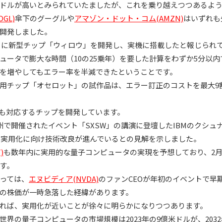
ドルが高いとみられていたましたが、これを乗り越えつつあるよ
GL)
傘下のグーグルや
アマゾン・ドット・コム(AMZN)
はいずれも
開発しました。
12月に新型チップ「ウィロウ」を開発し、実機に搭載したと報じられ
ュータで膨大な時間（10の25乗年）を要した計算をわずか5分以
を増やしてもエラー率を半減できたということです。
用チップ「オセロット」の試作品は、エラー訂正のコストを最大9
Mも対応するチップを開発しています。
州で開催されたイベント「SXSW」の講演に登壇したIBMのクシュナ
ろの実用化に向け技術改良が進んでいるとの見解を示しました。
)
も数年内に実用的な量子コンピュータの実現を予想しており、2
す。
っては、
エヌビディア(NVDA)
のファンCEOが年初のイベントで早
の株価が一時急落した経緯があります。
れば、実用化が近いことが徐々に明らかになりつつあります。
界の量子コンピュータの市場規模は2023年の9億米ドルが、2032