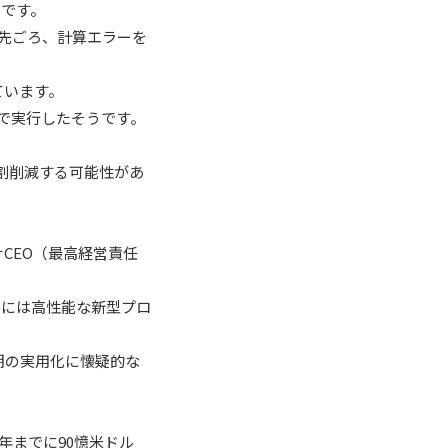
うです。
先ごろ、計算エラーを
ています。
内で実行したそうです。
割削減する可能性があ
CEO（最高経営責任
月には高性能な新型プロ
期の実用化に懐疑的な
年までに90憶米ドル